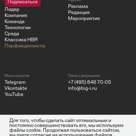
Журнал
Подписаться
Реклама
Лидер
Редакция
Компания
Мероприятия
Команда
Технологии
Среда
Классика HBR
Перфекционисты
Мы в соцсетях
Связь с редакцией
Telegram
+7 (495) 846 70-05
Vkontakte
info@big-i.ru
YouTube
Для того, чтобы сделать сайт оптимальным и
Политика конфиденциальности
© 2026 ООО "Бизнес Инсайт
постоянно совершенствовать его, мы используем
Медиа"
файлы cookie. Продолжая пользоваться сайтом,
ИНН 7720850533 и ОГРН
вы даете согласие на использование файлов