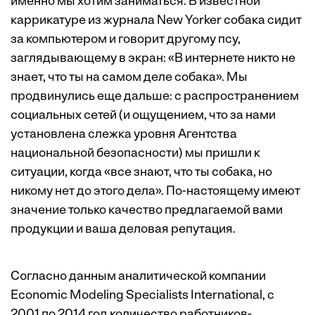
именно мы хотим заниматься. В известной
каррикатуре из журнала New Yorker собака сидит
за компьютером и говорит другому псу,
заглядывающему в экран: «В интернете никто не
знает, что ты на самом деле собака». Мы
продвинулись еще дальше: с распространением
социальных сетей (и ощущением, что за нами
установлена слежка уровня Агентства
национальной безопасности) мы пришли к
ситуации, когда «все знают, что ты собака, но
никому нет до этого дела». По-настоящему имеют
значение только качество предлагаемой вами
продукции и ваша деловая репутация.
Согласно данным аналитической компании
Economic Modeling Specialists International, с
2001 по 2014 год количество работников-