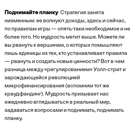
Поднимайте планку
. Стратегия занята
низменным: ее волнуют доходы, здесь и сейчас,
по правилам игры — опять-таки необходимое и не
более того. Но мудрость метит выше. Можете ли
вы рвануть к вершинам, о которых помышляют
лишь единицы из тех, кто устанавливает правила
— рвануть и создать новые ценности? Вот в чем
разница между «регулированием» Уолл-стрит и
зарождающейся революцией
микрофинансирования (вспомним тот же
краудфандинг). Мудрость призывает нас
ежедневно вглядываться в реальный мир,
задаваться вопросами и поднимать, поднимать
планку.