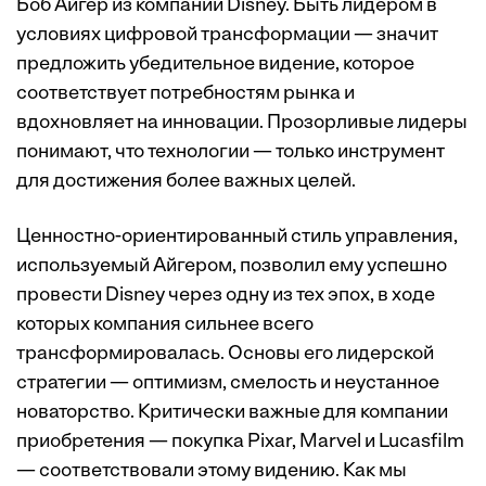
Боб Айгер из компании Disney. Быть лидером в
условиях цифровой трансформации — значит
предложить убедительное видение, которое
соответствует потребностям рынка и
вдохновляет на инновации. Прозорливые лидеры
понимают, что технологии — только инструмент
для достижения более важных целей.
Ценностно-ориентированный стиль управления,
используемый Айгером, позволил ему успешно
провести Disney через одну из тех эпох, в ходе
которых компания сильнее всего
трансформировалась. Основы его лидерской
стратегии — оптимизм, смелость и неустанное
новаторство. Критически важные для компании
приобретения — покупка Pixar, Marvel и Lucasfilm
— соответствовали этому видению. Как мы