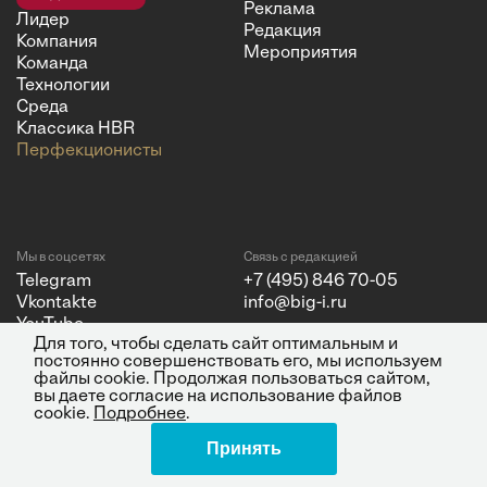
Реклама
Лидер
Редакция
Компания
Мероприятия
Команда
Технологии
Среда
Классика HBR
Перфекционисты
Мы в соцсетях
Связь с редакцией
Telegram
+7 (495) 846 70-05
Vkontakte
info@big-i.ru
YouTube
Для того, чтобы сделать сайт оптимальным и
постоянно совершенствовать его, мы используем
файлы cookie. Продолжая пользоваться сайтом,
вы даете согласие на использование файлов
cookie.
Подробнее
.
Политика конфиденциальности
© 2026 ООО "Бизнес Инсайт
Принять
Поделиться
Медиа"
ИНН 7720850533 и ОГРН
1217700262251.