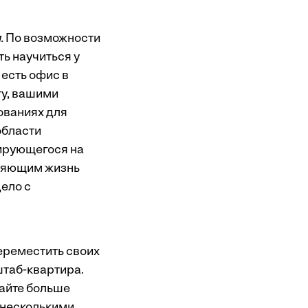
.
По возможности
ь научиться у
 есть офис в
ту, вашими
ованиях для
области
ирующегося на
еняющим жизнь
дело с
ереместить своих
штаб-квартира.
вайте больше
 несколькими