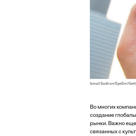
Ismail Sadiron/EyeEm/Gett
Во многих компан
создание глобаль
рынки. Важно еще 
связанных с куль