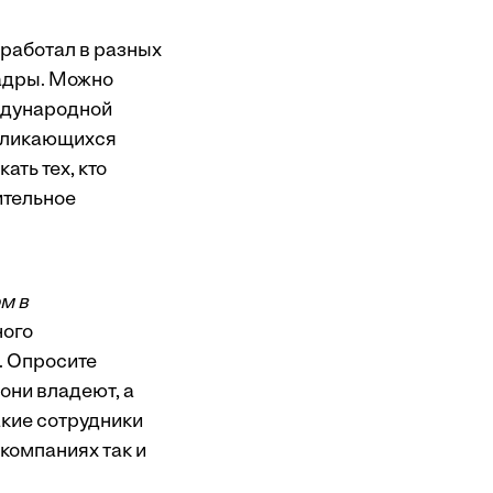
е работал в разных
кадры. Можно
ждународной
ткликающихся
ть тех, кто
ительное
м в
ного
. Опросите
они владеют, а
Такие сотрудники
компаниях так и