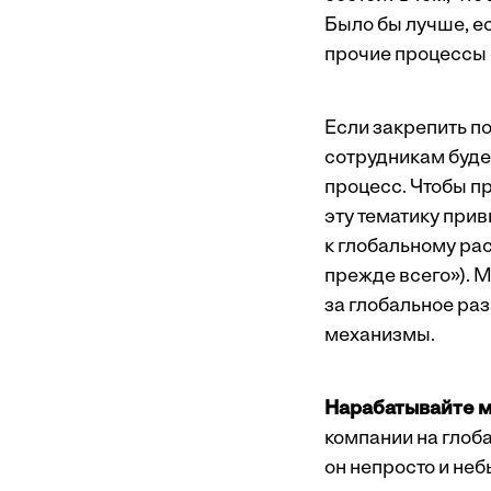
Было бы лучше, е
прочие процессы 
Если закрепить п
сотрудникам буде
процесс. Чтобы пр
эту тематику при
к глобальному ра
прежде всего»). 
за глобальное ра
механизмы.
Нарабатывайте 
компании на глоб
он непросто и неб