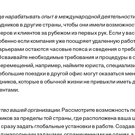
е нарабатывать опыт в международной деятельности
удников в другие страны, чтобы они имели возможност
еров и клиентов за рубежом из первых рук. Если у вас
собенно если компания уже поощряет удаленную рабо
рьерами остаются часовые пояса и сведения о треб
Осваивайте необходимые требования и процедуры в 
еремещений, например, наймите юриста, специализ
ебольшие поездки в другой офис могут оказаться м
дников, которые в обычной жизни не привыкли иметь 
ентами.
тво вашей организации.
Рассмотрите возможность п
иков за пределы той страны, где расположена ваша 
сразу задать глобальные установки в работе. Созда
дународными задачами, ограниченными не одним, а