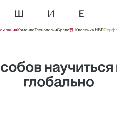
Компания
Команда
Технологии
Среда
Классика HBR
Перфе
особов научиться
глобально