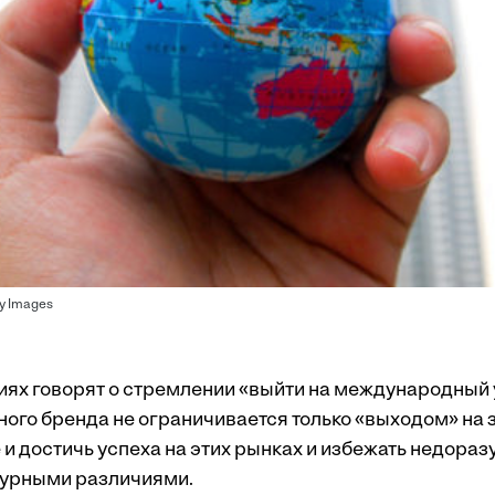
y Images
иях говорят о стремлении «выйти на международный 
ного бренда не ограничивается только «выходом» на
и достичь успеха на этих рынках и избежать
недораз
турными различиями
.