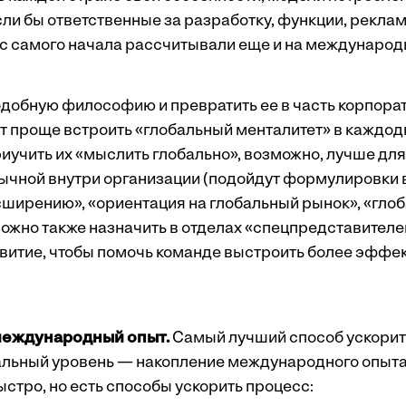
сли бы ответственные за разработку, функции, рекла
с самого начала рассчитывали еще и на международ
одобную философию и превратить ее в часть корпорат
т проще встроить «глобальный менталитет» в каждо
иучить их «мыслить глобально», возможно, лучше для
вычной внутри организации (подойдут формулировки в
сширению», «ориентация на глобальный рынок», «гло
Можно также назначить в отделах «спецпредставителе
звитие, чтобы помочь команде выстроить более эффе
международный опыт.
Самый лучший способ ускорит
альный уровень — накопление международного опыта
ыстро, но есть способы ускорить процесс: