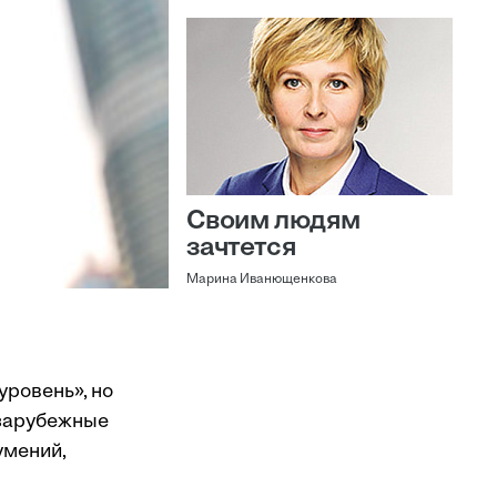
Своим людям
зачтется
Марина Иванющенкова
уровень», но
 зарубежные
умений,