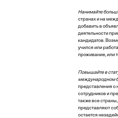
Нанимайте больш
странах и на меж
добавить в объяв
деятельности при
кандидатов. Возмо
учился или работ
проживание, или 
Повышайте в стат
международном б
представления о 
сотрудников и пре
также все страны,
представляют собо
остается незадей