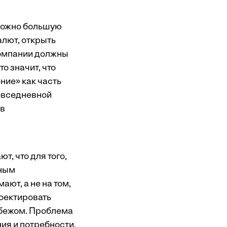
 можно большую
алют, открыть
 Компании должны
о значит, что
ие» как часть
повседневной
ов
, что для того,
ьным
ют, а не на том,
роектировать
рубежом. Проблема
ния и потребности.