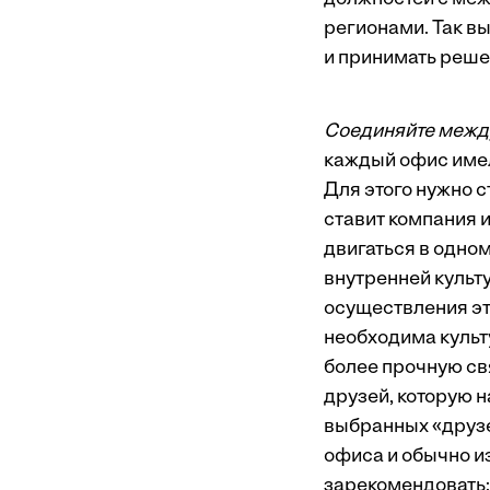
регионами. Так вы
и принимать реше
Соединяйте межд
каждый офис имел 
Для этого
нужно с
ставит компания 
двигаться в одно
внутренней культ
осуществления эт
необходима культ
более прочную св
друзей, которую н
выбранных «друзе
офиса и обычно и
зарекомендовать: