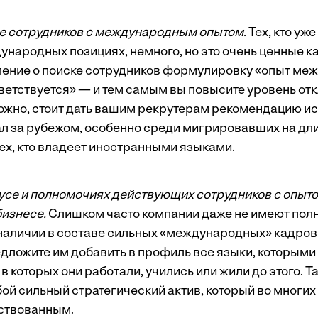
е сотрудников с международным опытом.
Тех, кто уж
дународных позициях, немного, но это очень ценные 
ление о поиске сотрудников формулировку «опыт ме
ветствуется» — и тем самым вы повысите уровень о
жно, стоит дать вашим рекрутерам рекомендацию иска
ал за рубежом, особенно среди мигрировавших на дл
тех, кто владеет иностранными языками.
усе и полномочиях действующих сотрудников с опыто
изнесе.
Слишком часто компании даже не имеют пол
наличии в составе сильных «международных» кадров
дложите им добавить в профиль все языки, которыми 
 в которых они работали, учились или жили до этого. 
й сильный стратегический актив, который во многих 
ствованным.