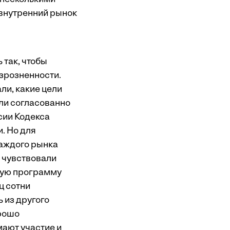
 внутренний рынок
 так, чтобы
азрозненности.
ли, какие цели
гли согласованно
сии Кодекса
. Но для
каждого рынка
х чувствовали
ную программу
ц сотни
 из другого
орошо
мают участие и