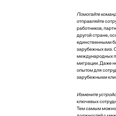
Помогайте команд
отправляйте сотр
работников, партн
другой стране, о
единственными ба
зарубежных виз. 
международных п
миграции. Даже н
опытом для сотру
зарубежными кли
Измените устройс
ключевых сотрудн
Тем самым можно 
должностей с меж