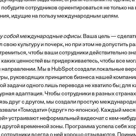
 побудите сотрудников ориентироваться не только на
ния, идущие на пользу международным целям.
у собой международные офисы.
Ваша цель — сделать
свою культуру и почерк, но при этом не допустить р
тремиться, чтобы ваши сотрудники действительно зна
и каких ценностей вы придерживаетесь
, чтобы все мо
м направлении. Мы в HubSpot создали локальные вер
уры, руководящих принципов бизнеса нашей компании
ой задачи одного лишь перевода не хватило бы; для 
урная адаптация. Чтобы сотрудники в разных страна
язь друг с другом, мы создали простую международ
азвали «Томодати» («друг» по-японски). Каждый меся
й» устраивают неформальный видеочат с кем-нибудь
з другой временной зоны. Программа успела себя х
 сотрудники всегда о ней хорошо отзываются. Прини