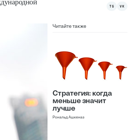
ждународной
TG
VK
Читайте также
Стратегия: когда
меньше значит
лучше
Рональд Ашкеназ