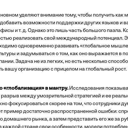
сновном уделяют внимание тому, чтобы получить как
 добавить возможности поддержки других языков и в
фисы и т. д. Однако это лишь часть большого пазла.
остью реализовать свой международный потенциал. Эт
ходимо одновременно развивать «глобальное мышлен
льтуры и задумываться о том, как оно выражается в 
ании. Задача не из легких, но есть несколько способ
 вашу организацию с прицелом на глобальный рост.
о «глобализация» в мантру.
Исследования показывают
 разрыв между умозрительной стратегией и ее реал
о фокусироваться скорее на том, что сотрудники дума
Вот пример достаточно распространенной ошибки: сп
го домашнего рынка, а затем представить его же за 
о в каждой стране свои особенности, модели потребле