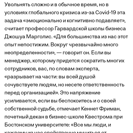
Увольнять сложно и в обычное время, но в
условиях глобального кризиса из-за Covid-19 эта
задача «эмоционально и когнитивно подавляет»,
считает профессор Гарвардской школы бизнеса
Джошуа Марголис. «Для большинства из нас этот
опыт непостижим. Вокруг чрезвычайно много
неопределенности», — говорит он. Если вы
менеджер, которому придется сократить многих
сотрудников, вас, по словам эксперта,
«разрывает на части: вы всей душой
сочувствуете людям, но несете ответственность
перед организацией». Это напряжение
усиливается, если вы беспокоитесь и о своей
собственной судьбе, отмечает Кеннет Фриман,
почетный декан в бизнес-школе Квестрома при
Бостонском университете: «Все мы люди, и