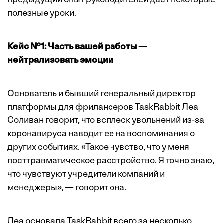
предыдущий опыт руководителей даст некоторые
полезные уроки.
Кейс №1: Часть вашей работы —
нейтрализовать эмоции
Основатель и бывший генеральный директор
платформы для фрилансеров TaskRabbit Леа
Соливан говорит, что всплеск увольнений из-за
коронавируса наводит ее на воспоминания о
других событиях. «Такое чувство, что у меня
посттравматическое расстройство. Я точно знаю,
что чувствуют учредители компаний и
менеджеры», — говорит она.
Леа основала TaskRabbit всего за несколько