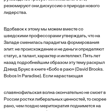
резюмируют они дискуссию о природе нового
лидерства.
Вдобавок к этому мы можем вместе со
шведскими профессорами утверждать, что на
Западе сменилась парадигма формирования
элит: не происхождение и не деньги определяют
статус, а талант, характер и интеллект. Пять лет
назад подробнейшим образом эту тему раскрыл
Дэвид Брукс в книге «Бобо в раю» (David Brooks.
Bobos In Paradise). Если нарастающая
славянофильская волна окончательно не смоет в
России ростки либеральных ценностей, то скорее
рано, чем поздно меритократия поднимется на