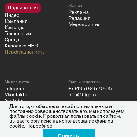
Журнал
Подписаться
Реклама
Лидер
Редакция
Компания
Мероприятия
Команда
Технологии
Среда
Классика HBR
Перфекционисты
Мы в соцсетях
Связь с редакцией
Telegram
+7 (495) 846 70-05
Vkontakte
info@big-i.ru
YouTube
Для того, чтобы сделать сайт оптимальным и
постоянно совершенствовать его, мы используем
файлы cookie. Продолжая пользоваться сайтом,
вы даете согласие на использование файлов
cookie.
Подробнее
.
Политика конфиденциальности
© 2026 ООО "Бизнес Инсайт
Принять
Поделиться
Медиа"