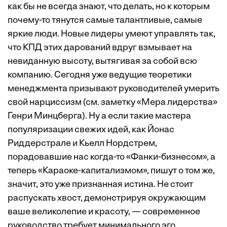
как бы не всегда знают, что делать, но к которым
почему-то тянутся самые талантливые, самые
яркие люди. Новые лидеры умеют управлять так,
что КПД этих дарований вдруг взмывает на
невиданную высоту, вытягивая за собой всю
компанию. Сегодня уже ведущие теоретики
менеджмента призывают руководителей умерить
свой нарциссизм (см. заметку
«Мера лидерства»
Генри Минцберга). Ну а если такие мастера
популяризации свежих идей, как Йонас
Риддерстрале и Кьелл Нордстрем,
порадовавшие нас когда-то «Фанки-бизнесом», а
теперь «Караоке-капитализмом», пишут о том же,
значит, это уже признанная истина. Не стоит
распускать хвост, демонстрируя окружающим
ваше великолепие и красоту, — современное
руководство требует минимального эго,