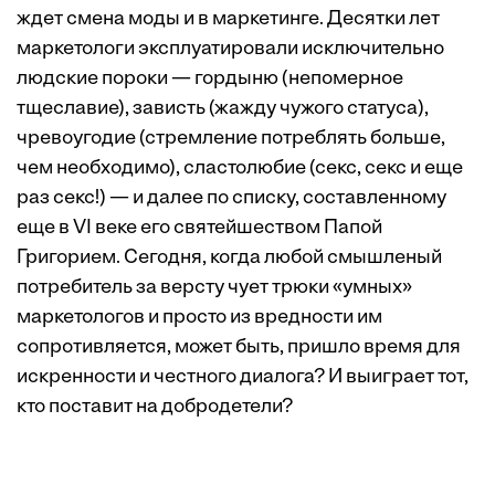
ждет смена моды и в маркетинге. Десятки лет
маркетологи эксплуатировали исключительно
людские пороки — гордыню (непомерное
тщеславие), зависть (жажду чужого статуса),
чревоугодие (стремление потреблять больше,
чем необходимо), сластолюбие (секс, секс и еще
раз секс!) — и далее по списку, составленному
еще в VI веке его святейшеством Папой
Григорием. Сегодня, когда любой смышленый
потребитель за версту чует трюки «умных»
маркетологов и просто из вредности им
сопротивляется, может быть, пришло время для
искренности и честного диалога? И выиграет тот,
кто поставит на добродетели?