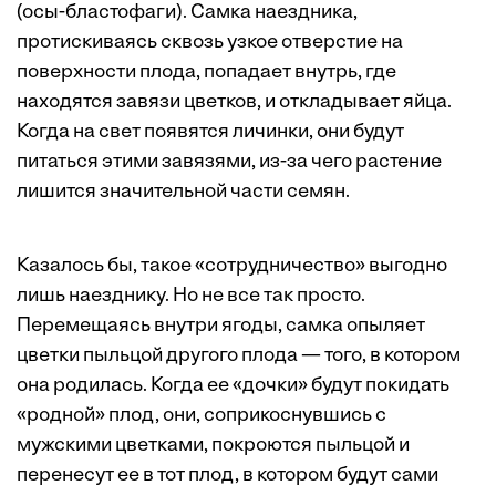
(осы-бластофаги). Самка наездника,
протискиваясь сквозь узкое отверстие на
поверхности плода, попадает внутрь, где
находятся завязи цветков, и откладывает яйца.
Когда на свет появятся личинки, они будут
питаться этими завязями, из-за чего растение
лишится значительной части семян.
Казалось бы, такое «сотрудничество» выгодно
лишь наезднику. Но не все так просто.
Перемещаясь внутри ягоды, самка опыляет
цветки пыльцой другого плода — того, в котором
она родилась. Когда ее «дочки» будут покидать
«родной» плод, они, соприкоснувшись с
мужскими цветками, покроются пыльцой и
перенесут ее в тот плод, в котором будут сами