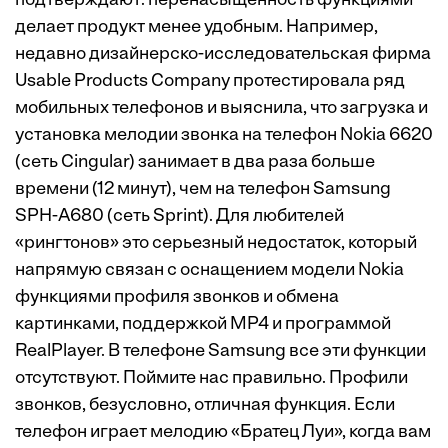
подтверждают: перенасыщенность функциями
делает продукт менее удобным. Например,
недавно дизайнерско-исследовательская фирма
Usable Products Company протестировала ряд
мобильных телефонов и выяснила, что загрузка и
установка мелодии звонка на телефон Nokia 6620
(сеть Cingular) занимает в два раза больше
времени (12 минут), чем на телефон Samsung
SPH-A680 (сеть Sprint). Для любителей
«рингтонов» это серьезный недостаток, который
напрямую связан с оснащением модели Nokia
функциями профиля звонков и обмена
картинками, поддержкой MP4 и программой
RealPlayer. В телефоне Samsung все эти функции
отсутствуют. Поймите нас правильно. Профили
звонков, безусловно, отличная функция. Если
телефон играет мелодию «Братец Луи», когда вам