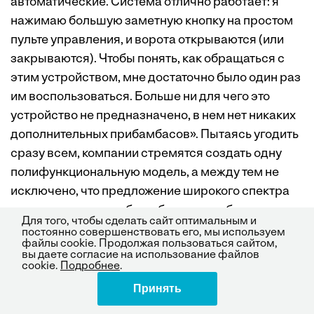
автоматические. Система отлично работает: я
нажимаю большую заметную кнопку на простом
пульте управления, и ворота открываются (или
закрываются). Чтобы понять, как обращаться с
этим устройством, мне достаточно было один раз
им воспользоваться. Больше ни для чего это
устройство не предназначено, в нем нет никаких
дополнительных прибамбасов». Пытаясь угодить
сразу всем, компании стремятся создать одну
полифункциональную модель, а между тем не
исключено, что предложение широкого спектра
простых продуктов было бы гораздо более
Для того, чтобы сделать сайт оптимальным и
эффективным решением. Помогите потребителю
постоянно совершенствовать его, мы используем
файлы cookie. Продолжая пользоваться сайтом,
принять решение. Увеличение количества
вы даете согласие на использование файлов
продуктов, нацеленных на узкие потребительские
cookie.
Подробнее
.
сегменты, безусловно, усложняет процесс
Принять
Поделиться
выбора: человеку приходится обдумывать, какие