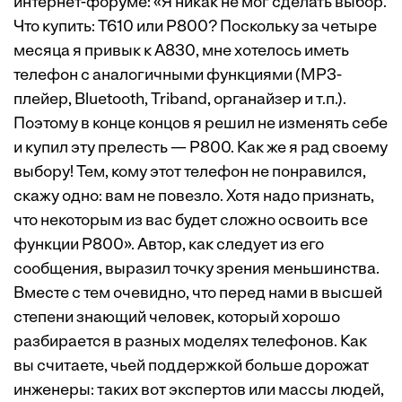
интернет-форуме: «Я никак не мог сделать выбор.
Что купить: T610 или P800? Поскольку за четыре
месяца я привык к A830, мне хотелось иметь
телефон с аналогичными функциями (MP3-
плейер, Bluetooth, Triband, органайзер и т.п.).
Поэтому в конце концов я решил не изменять себе
и купил эту прелесть — P800. Как же я рад своему
выбору! Тем, кому этот телефон не понравился,
скажу одно: вам не повезло. Хотя надо признать,
что некоторым из вас будет сложно освоить все
функции P800». Автор, как следует из его
сообщения, выразил точку зрения меньшинства.
Вместе с тем очевидно, что перед нами в высшей
степени знающий человек, который хорошо
разбирается в разных моделях телефонов. Как
вы считаете, чьей поддержкой больше дорожат
инженеры: таких вот экспертов или массы людей,