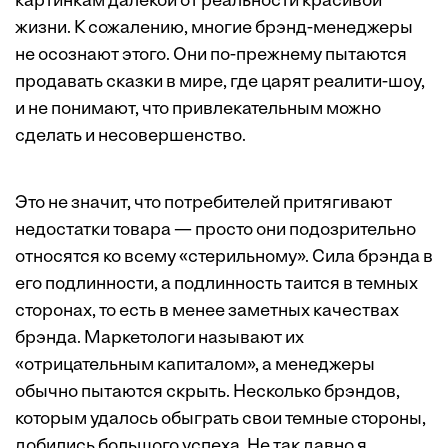
картинкам далекой от реальности красивой
жизни. К сожалению, многие брэнд-менеджеры
не осознают этого. Они по-прежнему пытаются
продавать сказки в мире, где царят реалити-шоу,
и не понимают, что привлекательным можно
сделать и несовершенство.
Это не значит, что потребителей притягивают
недостатки товара — просто они подозрительно
относятся ко всему «стерильному». Сила брэнда в
его подлинности, а подлинность таится в темных
сторонах, то есть в менее заметных качествах
брэнда. Маркетологи называют их
«отрицательным капиталом», а менеджеры
обычно пытаются скрыть. Несколько брэндов,
которым удалось обыграть свои темные стороны,
добились большого успеха. Не так давно я