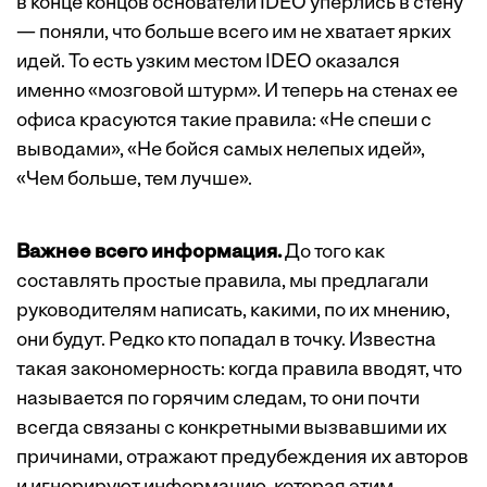
в конце концов основатели IDEO уперлись в стену
— поняли, что больше всего им не хватает ярких
идей. То есть узким местом IDEO оказался
именно «мозговой штурм». И теперь на стенах ее
офиса красуются такие правила: «Не спеши с
выводами», «Не бойся самых нелепых идей»,
«Чем больше, тем лучше».
Важнее всего информация.
До того как
составлять простые правила, мы предлагали
руководителям написать, какими, по их мнению,
они будут. Редко кто попадал в точку. Известна
такая закономерность: когда правила вводят, что
называется по горячим следам, то они почти
всегда связаны с конкретными вызвавшими их
причинами, отражают предубеждения их авторов