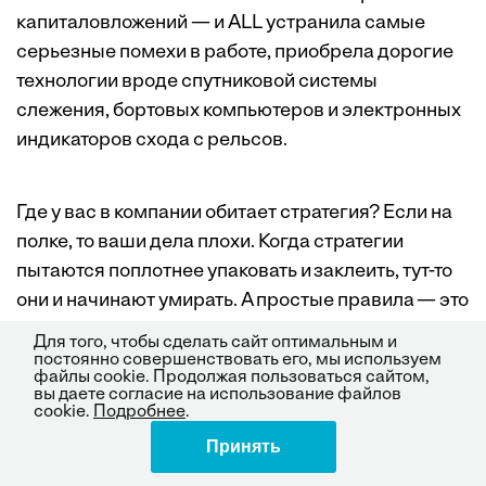
капиталовложений — и ALL устранила самые
серьезные помехи в работе, приобрела дорогие
технологии вроде спутниковой системы
слежения, бортовых компьютеров и электронных
индикаторов схода с рельсов.
Где у вас в компании обитает стратегия? Если на
полке, то ваши дела плохи. Когда стратегии
пытаются поплотнее упаковать и заклеить, тут-то
они и начинают умирать. А простые правила — это
живое, бьющееся сердце стратегии. Если они
Для того, чтобы сделать сайт оптимальным и
грамотно составлены и применяются с умом, то,
постоянно совершенствовать его, мы используем
файлы cookie. Продолжая пользоваться сайтом,
пользуясь ими, вы будете делать все, как надо.
вы даете согласие на использование файлов
cookie.
Подробнее
.
Именно эти правила помогают организации точно
реализовывать ее стратегию, приспосабливаться
Принять
Поделиться
к внешним условиям и координировать работу