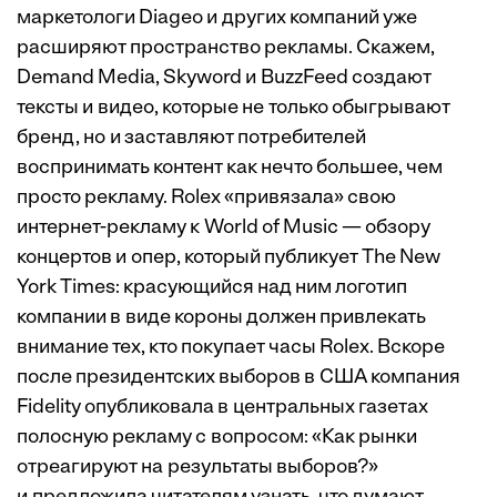
маркетологи Diageo и других компаний уже
расширяют пространство рекламы. Скажем,
Demand Media, Skyword и BuzzFeed создают
тексты и видео, которые не только обыгрывают
бренд, но и заставляют потребителей
воспринимать контент как нечто большее, чем
просто рекламу. Rolex «привязала» свою
интернет-рекламу к World of Music — обзору
концертов и опер, который публикует The New
York Times: красующийся над ним логотип
компании в виде короны должен привлекать
внимание тех, кто покупает часы Rolex. Вскоре
после президентских выборов в США компания
Fidelity опубликовала в центральных газетах
полосную рекламу с вопросом: «Как рынки
отреагируют на результаты выборов?»