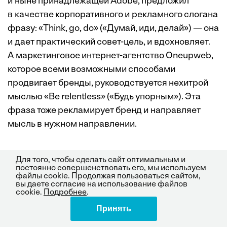
и ныне принадлежащей Adobe, предложил
в качестве корпоративного и рекламного слогана
фразу: «Think, go, do» («Думай, иди, делай») — она
и дает практический совет-цель, и вдохновляет.
А маркетинговое интернет-агентство Oneupweb,
которое всеми возможными способами
продвигает бренды, руководствуется нехитрой
мыслью «Be relentless» («Будь упорным»). Эта
фраза тоже рекламирует бренд и направляет
мысль в нужном направлении.
Привязывание бренда к определенному
Для того, чтобы сделать сайт оптимальным и
постоянно совершенствовать его, мы используем
настроению.
Напомню такую историю. Братья
файлы cookie. Продолжая пользоваться сайтом,
вы даете согласие на использование файлов
Берт и Джон Джейкобс продавали футболки
cookie.
Подробнее
.
в колледжах и на уличных ярмарках —
Принять
Поделиться
с переменным успехом. Все изменилось, когда
они напечатали на футболке карикатурную