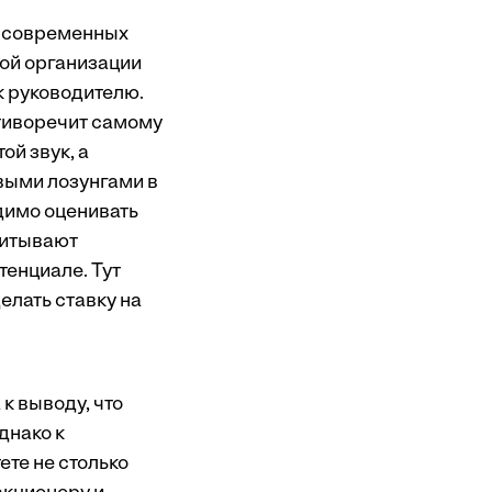
я современных
ной организации
 к руководителю.
отиворечит самому
й звук, а
выми лозунгами в
димо оценивать
учитывают
тенциале. Тут
елать ставку на
к выводу, что
днако к
те не столько