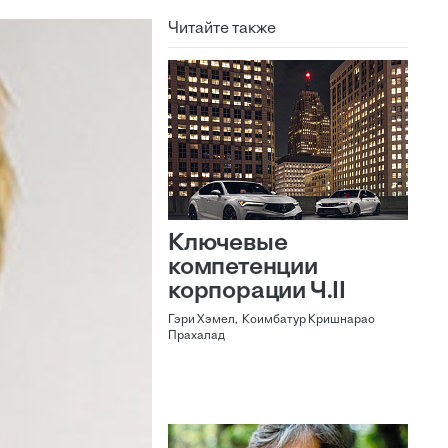
Читайте также
Ключевые
компетенции
корпорации Ч.II
Гэри Хэмел, Коимбатур Кришнарао
Прахалад