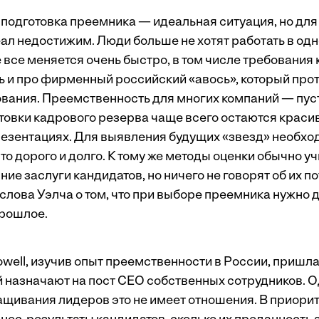
 подготовка преемника — идеальная ситуация, но дл
еал недостижим. Люди больше не хотят работать в од
се все меняется очень быстро, в том числе требования
ь и про фирменный российский «авось», который пр
вания. Преемственность для многих компаний — пусто
овки кадрового резерва чаще всего остаются краси
езентациях. Для выявления будущих «звезд» необхо
это дорого и долго. К тому же методы оценки обычно 
е заслуги кандидатов, но ничего не говорят об их по
лова Уэлча о том, что при выборе преемника нужно д
прошлое.
ell, изучив опыт преемственности в России, пришла 
й назначают на пост СЕО собственных сотрудников. О
ивания лидеров это не имеет отношения. В приорите