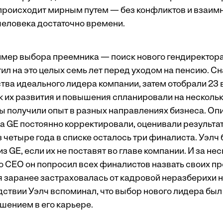
происходит мирным путем — без конфликтов и взаим
 человека достаточно времени.
мер выбора преемника — поиск нового гендиректор
ил на это целых семь лет перед уходом на пенсию. Сн
тва идеального лидера компании, затем отобрали 23
к их развития и повышения спланировали на нескольк
ы получили опыт в разных направлениях бизнеса. Оп
а GE постоянно корректировали, оценивали результа
 четыре года в списке осталось три финалиста. Уэлч 
 из GE, если их не поставят во главе компании. И за не
о CEO он попросил всех финалистов назвать своих п
 заранее застраховалась от кадровой неразберихи 
дствии Уэлч вспоминал, что выбор нового лидера б
шением в его карьере.