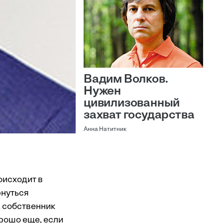
Вадим Волков.
Нужен
цивилизованный
захват государства
Анна Натитник
оисходит в
рнуться
а собственник
рошо еще, если