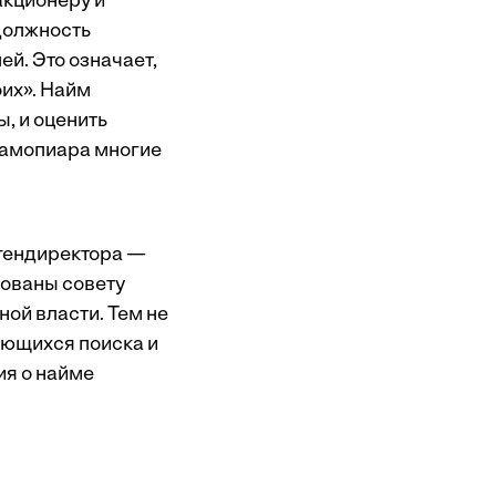
акционеру и
должность
ей. Это означает,
оих». Найм
, и оценить
самопиара многие
 гендиректора —
сованы совету
ной власти. Тем не
ающихся поиска и
ия о найме