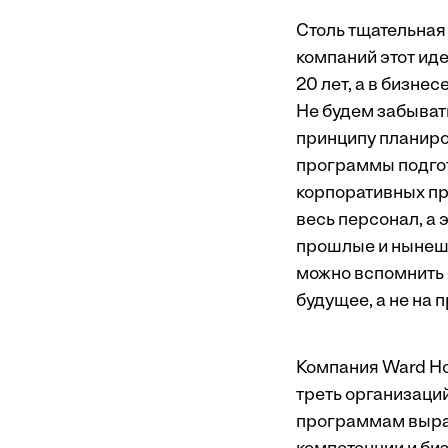
Столь тщательная
компаний этот ид
20 лет, а в бизне
Не будем забыват
принципу планиро
программы подгот
корпоративных пр
весь персонал, а 
прошлые и нынешни
можно вспомнить с
будущее, а не на 
Компания Ward How
треть организаци
программам выращ