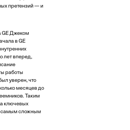
ных претензий — и
а GE Джеком
ачала в GE
 внутренних
о лет вперед,
исание
ты работы
был уверен, что
сколько месяцев до
реемников. Таким
на ключевых
ыл самым сложным