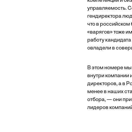
компетенции и биз
управляемость. С
гендиректора людя
что в российском 
«варягов» тоже и
работу кандидата
овладели в совер
В этом номере мы
внутри компании 
директоров, а в Р
менее в наших ст
отбора, — они пр
лидеров компаний