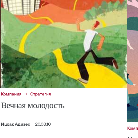
Компания
Стратегия
Вечная молодость
Ицхак Адизес
20.03.10
Комп