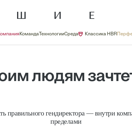
Компания
Команда
Технологии
Среда
Классика HBR
Перфе
оим людям зачте
ть правильного гендиректора — внутри компа
пределами