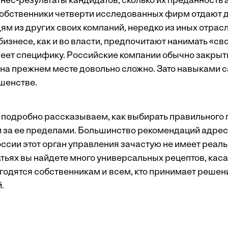
нес-результаты кандидатов, сколько их преданность 
обственники четверти исследованных фирм отдают 
м из других своих компаний, нередко из иных отрасл
бизнесе, как и во власти, предпочитают нанимать «св
меет специфику. Российские компании обычно закрыты
 на прежнем месте довольно сложно. Зато навыками 
шенстве.
 подробно рассказываем, как выбирать правильного
и за ее пределами. Большинство рекомендаций адре
оссии этот орган управления зачастую не имеет реаль
атьях вы найдете много универсальных рецептов, кас
игодятся собственникам и всем, кто принимает решен
.