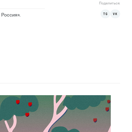
Поделиться
:
TG
VK
 Россия».