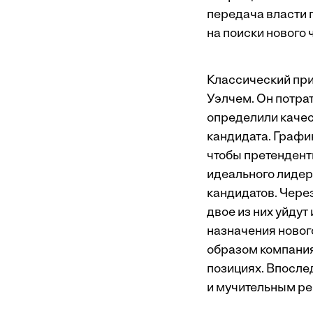
передача власти 
на поиски нового
Классический при
Уэлчем. Он потрат
определили качес
кандидата. Графи
чтобы претендент
идеального лидер
кандидатов. Через
двое из них уйдут
назначения новог
образом компания
позициях. Впосле
и мучительным ре