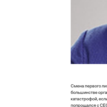
Смена первого ли
большинстве орга
катастрофой, есл
попрощался с CEO