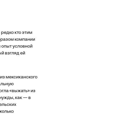
 редко кто этим
бразом компании
м опыт условной
ый взгляд ей
из мексиканского
альную
огла «выжать» из
нужды, как — в
ельских
сколько