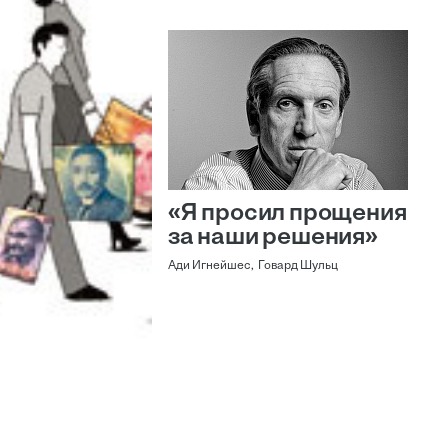
«Я просил прощения
за наши решения»
Ади Игнейшес, Говард Шульц