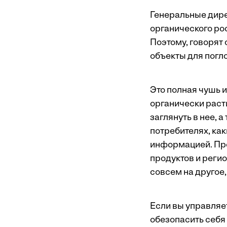
Генеральные дире
органического рос
Поэтому, говорят 
объекты для погл
Это полная чушь 
органически расти
заглянуть в нее, 
потребителях, как
информацией. Про
продуктов и реги
совсем на другое
Если вы управляе
обезопасить себя 