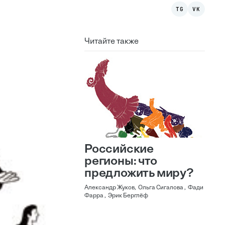
TG
VK
Читайте также
Российские
регионы: что
предложить миру?
Александр Жуков, Ольга Сигалова , Фади
Фарра , Эрик Берглёф