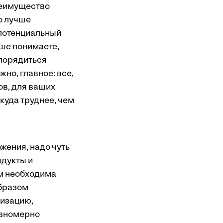
преимущество
о лучше
 потенциальный
чше понимаете,
спорядиться
жно, главное: все,
ов, для ваших
куда труднее, чем
жения, надо чуть
одукты и
ам необходима
образом
лизацию,
авномерно