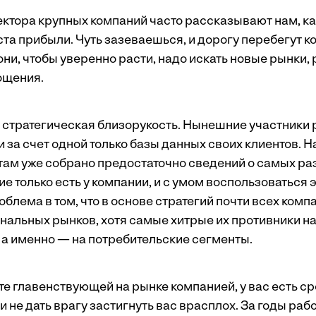
ктора крупных компаний часто рассказывают нам, ка
та прибыли. Чуть зазеваешься, и дорогу перебегут к
они, чтобы уверенно расти, надо искать новые рынки,
ощения.
и стратегическая близорукость. Нынешние участники 
 за счет одной только базы данных своих клиентов. Н
а там уже собрано предостаточно сведений о самых р
ие только есть у компании, и с умом воспользоваться 
блема в том, что в основе стратегий почти всех ком
ональных рынков, хотя самые хитрые их противники 
, а именно — на потребительские сегменты.
те главенствующей на рынке компанией, у вас есть с
и не дать врагу застигнуть вас врасплох. За годы раб