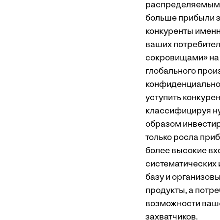
распределяемым м
больше прибыли з
конкуренты именн
ваших потребителе
сокровищами» на 
глобального прои
конфиденциальнос
уступить конкурен
классифицируя ну
образом инвестир
только росла при
более высокие вхо
систематических
базу и организовы
продукты, а потре
возможности ваше
захватчиков.