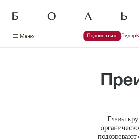
Подписаться
Лидер
Меню
Пре
Главы кру
органическог
подозревают 