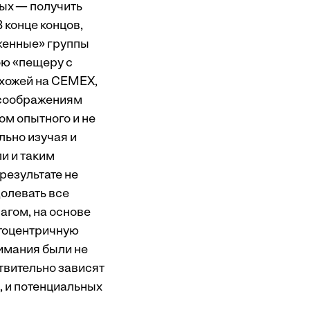
ых — получить
 конце концов,
уженные» группы
ою «пещеру с
хожей на СЕМЕХ,
 соображениям
м опытного и не
льно изучая и
и и таким
результате не
олевать все
агом, на основе
тоцентричную
нимания были не
т­вительно зависят
, и потенциальных