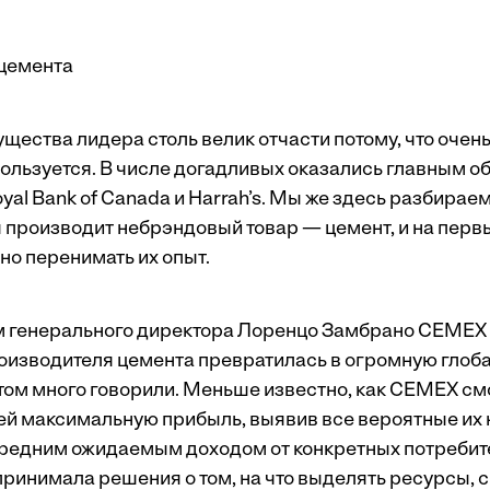
 цемента
ества лидера столь велик отчасти потому, что очень
ользуется. В числе догадливых оказались главным о
yal Bank of Canada и Harrah’s. Мы же здесь разбирае
я производит небрэндовый товар — цемент, и на перв
но перенимать их опыт.
 генерального директора Лоренцо Замбрано СЕМЕХ 
оизводителя цемента превратилась в огромную глоб
том много говорили. Меньше известно, как СЕМЕХ см
ей максимальную прибыль, выявив все вероятные их 
средним ожидаемым доходом от конкретных потребит
принимала решения о том, на что выделять ресурсы, 