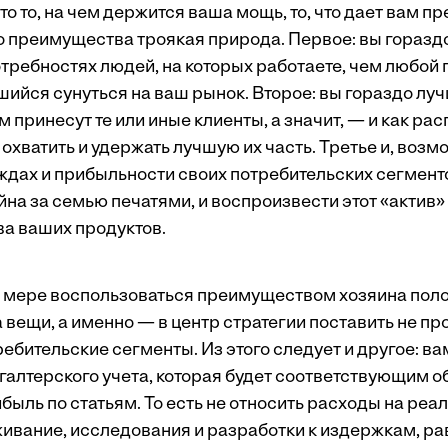
это то, на чем держится ваша мощь, то, что дает вам 
го преимущества троякая природа. Первое: вы горазд
отребностях людей, на которых работаете, чем любой
ийся сунуться на ваш рынок. ­Второе: вы гораздо лу
 принесут те или иные клиенты, а значит, — и как ра
охватить и удержать лучшую их часть. Третье и, возмо
уждах и прибыльности своих потребительских сегмент
на за семью печатями, и воспроизвести этот «актив» 
ва ваших продуктов.
й мере воспользоваться преимуществом хозяина поло
 вещи, а именно — в центр стратегии поставить не пр
ребительские сегменты. Из этого следует и другое: в
хгалтерского учета, которая будет соответствующим 
ыль по статьям. То есть не относить расходы на реа
живание, исследования и разработки к издержкам, р