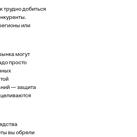
к трудно добиться
онкуренты.
 регионы или
рынка могут
адо просто
азных
этой
паний — защита
нацеливаются
редства
оты вы обрели