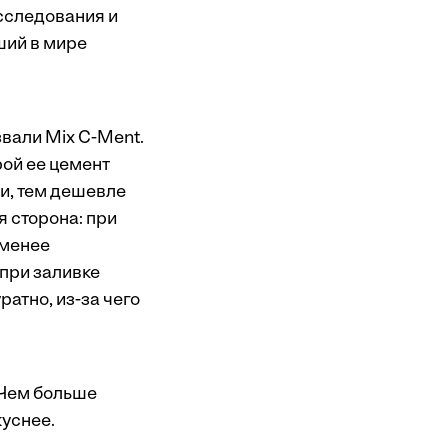
исследования и
ший в мире
вали Mix C-Ment.
рой ее цемент
ки, тем дешевле
я сторона: при
 менее
при заливке
атно, из-за чего
 Чем больше
куснее.