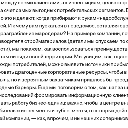
ежду всеми клиентами, а к инвестициям, цель котор
а счет самых выгодных потребительских сегментов. В
о это и делают, когда прибирают к рукам «недообсл
й. И к чему вам пускаться в неведомое, оставляя св
разграбление мародерам? На примере компании, по
зводителя стройматериалов (детали мы опускаем по
ти), мы покажем, как воспользоваться преимущество
там ни пяди своей территории. Мы увидим, как, тщате
жды потребителей, можно выявить источники прибыл
овать драгоценные корпоративные ресурсы, чтобы в 
быль, но и вероятным захватчикам пришлось бы преод
дные барьеры. Еще мы поговорим о том, как шаг за ш
 исследований формировать информационную клиен
вать работу бизнес-единиц: важно, чтобы в центре в
бительские сегменты и субсегменты, от которых дейс
й компании, — как, впрочем, и нынешних соперников