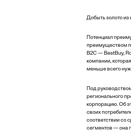
Добыть золото из
Потенциал преимущ
преимущест­вом п
B2C — BestBuy, Ro
компании, котора
меньше всего нуж
Под руководством
регионального пр
корпорацию. Об э
своих потребител
соответствии со 
сегментов — она 