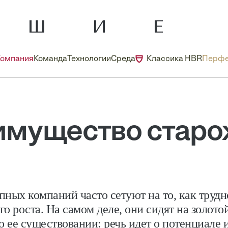
Компания
Команда
Технологии
Среда
Классика HBR
Перфе
имущество старо
пных компаний часто сетуют на то, как трудн
о роста. На самом деле, они сидят на золото
о ее существовании: речь идет о потенциале 