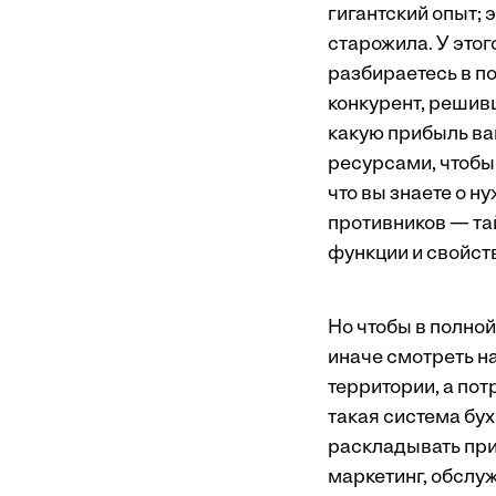
гигантский опыт; 
старожила. У это
разбираетесь в п
конкурент, решивш
какую прибыль вам
ресурсами, чтобы 
что вы знаете о н
противников — тай
функции и свойст
Но чтобы в полно
иначе смотреть на
территории, а пот
такая система бу
раскладывать приб
маркетинг, обслу