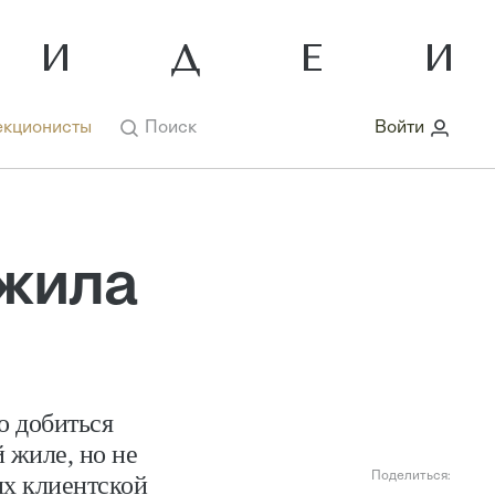
кционисты
Поиск
Войти
жила
о добиться
й жиле, но не
Поделиться:
их клиентской