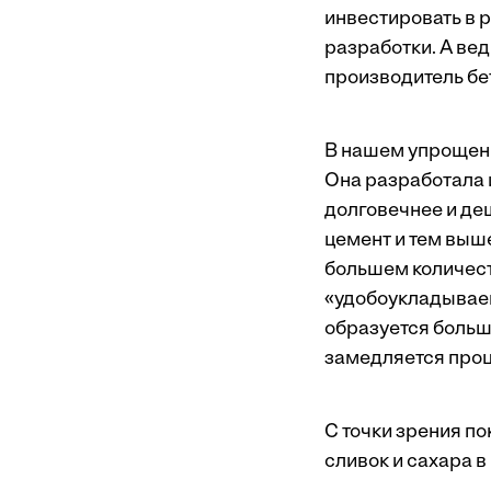
инвестировать в р
разработки. А ве
производитель бе
В нашем упрощенн
Она разработала 
долговечнее и де
цемент и тем выше
большем количеств
«удобоукладываем
образуется больше
замедляется проц
С точки зрения по
сливок и сахара в