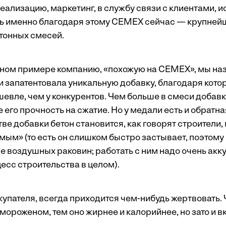
еализацию, маркетинг, в службу связи с клиентами, 
дь именно благодаря этому СЕМЕХ сейчас — крупней
тонных смесей.
ом примере компанию, «похожую на СЕМЕХ», мы наз
и запатентовала уникальную добавку, благодаря кото
шевле, чем у конкурентов. Чем больше в смеси добав
 его прочность на сжатие. Но у медали есть и обратна
е добавки бетон становится, как говорят строители,
ым» (то есть он слишком быстро застывает, поэтому 
 воздушных раковин; работать с ним надо очень аккур
есс строительства в целом).
купателя, всегда приходится чем-нибудь жертвовать.
 мороженом, тем оно жирнее и калорийнее, но зато и в