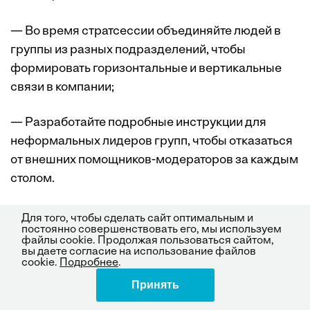
— Во время стратсессии объединяйте людей в
группы из разных подразделений, чтобы
формировать горизонтальные и вертикальные
связи в компании;
— Разработайте подробные инструкции для
неформальных лидеров групп, чтобы отказаться
от внешних помощников-модераторов за каждым
столом.
Время
Для того, чтобы сделать сайт оптимальным и
постоянно совершенствовать его, мы используем
файлы cookie. Продолжая пользоваться сайтом,
— Учитывайте время, необходимое на
вы даете согласие на использование файлов
cookie.
Подробнее
.
формирование групп и выхода на продуктивную
Принять
Поделиться
работу;