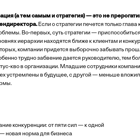
ация (а тем самым и стратегия) — это не прерогати
ендиректора.
Если о стратегии печется только глава
облемы. Во-первых, суть стратегии — приспособиться
ровнях иерархии находятся ближе к клиентам и конку
вторых, компании придется выборочно забывать прош
бенно трудно забвение дается руководителю, тем бол
атус-кво в организации. Младшие сотрудники компани
сех устремлены в будущее, с другой — меньше вложил
рмы.
ние конкуренции: от пяти сил — к одной
 ­— новая норма для бизнеса