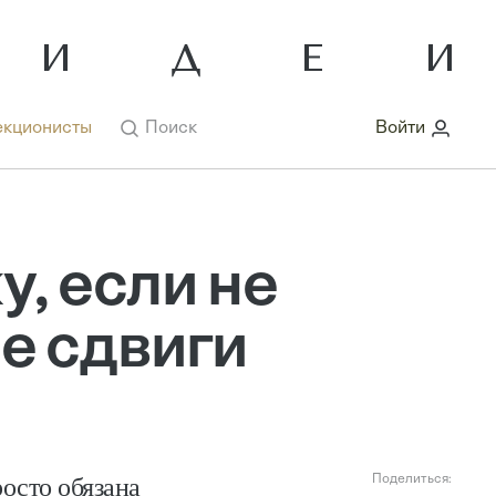
кционисты
Поиск
Войти
у, если не
е сдвиги
росто обязана
Поделиться: