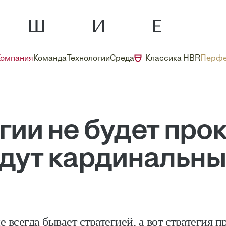
Компания
Команда
Технологии
Среда
Классика HBR
Перфе
гии не будет прок
дут кардинальны
 всегда бывает стратегией, а вот стратегия п