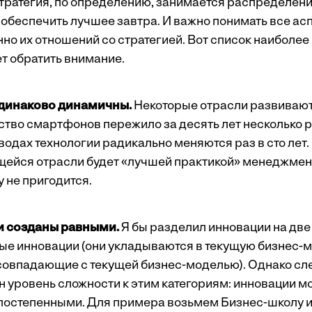
тратегия, по определению, занимается распределен
 обеспечить лучшее завтра. И важно понимать все ас
нно их отношений со стратегией. Вот список наиболе
ет обратить внимание.
одинаково динамичны.
Некоторые отрасли развиваю
ство смартфонов пережило за десять лет несколько р
одах технологии радикально меняются раз в сто лет. И
йся отрасли будет «лучшей практикой» менеджмент
 не пригодится.
и созданы равными.
Я бы разделил инновации на две
ные инновации (они укладываются в текущую бизнес-
совпадающие с текущей бизнес-моделью). Однако сл
н уровень сложности к этим категориям: инновации мо
остепенными. Для примера возьмем Бизнес-школу им.