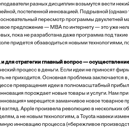
еподаватели разных дисциплин возьмутся вести некий
нейной, постепенной инновацией. Подрывной (однако 
 основательный пересмотр программы двухлетней м
вое предложение — MBA по интернету — это уже не
рвых, пока не разработана даже программа под такие
оле придется обзаводиться новыми технологиями, пор
 и для стратегии главный вопрос — осуществление
ский процесс в деньги. Если идеи не приносят фирме
ть не приходится. Основная проблема заключается в 
ессе превращения идеи в полномасштабный прибыль
 инновация порождает новые товары и услуги. Нам при
инновация» мерещится заманчивое новое товарное п
й взгляд. Apple произвела революцию в нескольких о
елям, а не новым технологиям, а Toyota навеки изме
мную инновацию процесса («бережливое производст