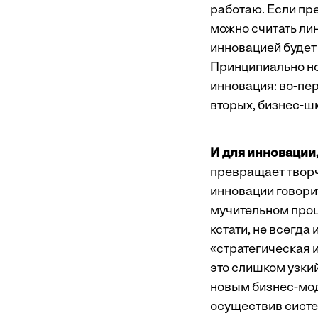
работаю. Если пр
можно считать ли
инновацией будет
Принципиально но
инновация: во-пе
вторых, бизнес-шк
И для инновации,
превращает творче
инновации говори
мучительном проц
кстати, не всегда
«стратегическая 
это слишком узки
новым бизнес-мод
осуществив систе