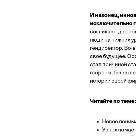
И наконец, иннов
исключительно г
возникают две пр
люди на нижних у
гендиректор. Во-
свое будущее. Осо
стал причиной ст
стороны, более в
истории своей фи
Читайте по теме:
Новое понима
Успех на час