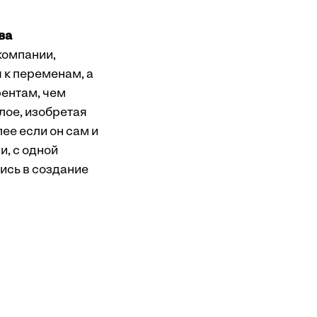
ва
 компании,
 к переменам, а
рентам, чем
лое, изобретая
ее если он сам и
и, с одной
ись в создание