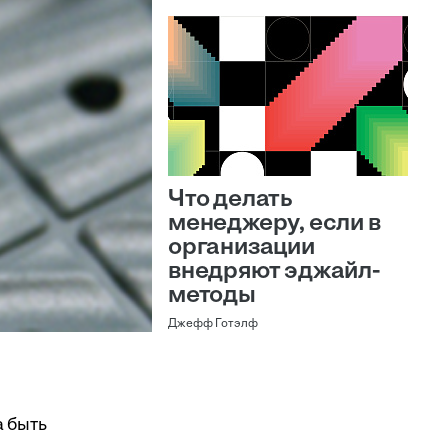
Что делать
менеджеру, если в
организации
внедряют эджайл-
методы
Джефф Готэлф
а быть