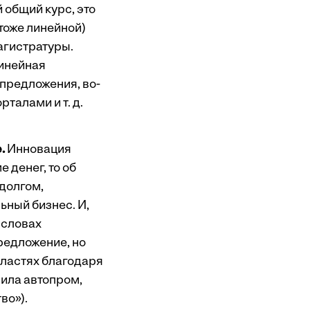
 общий курс, это
тоже линейной)
агистратуры.
линейная
 предложения, во-
талами и т. д.
.
Инновация
 денег, то об
долгом,
ный бизнес. И,
 словах
редложение, но
бластях благодаря
нила автопром,
во»).