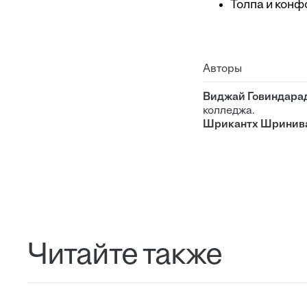
Толпа и кон
Авторы
Виджай Говиндара
колледжа.
Шрикантх Шринив
Читайте также