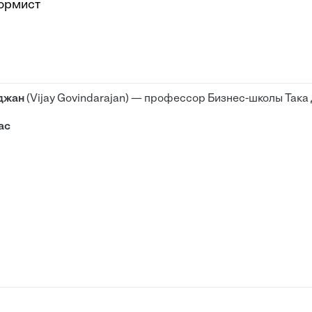
формист
джан
(Vijay Govindarajan) — профессор Бизнес-школы Така
ас