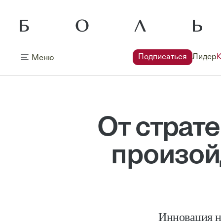
Подписаться
Лидер
Меню
От страте
произой
Инновация не