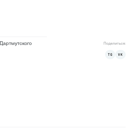
 Дартмутского
Поделиться
:
TG
VK