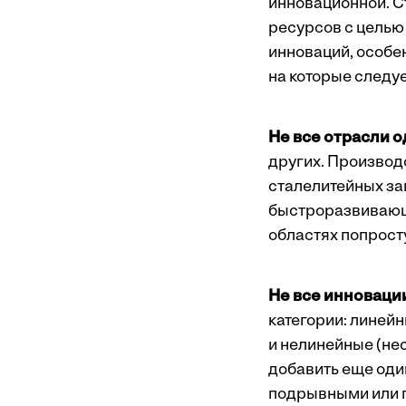
инновационной. С
ресурсов с целью
инноваций, особе
на которые следу
Не все отрасли 
других. Производ
сталелитейных зав
быстроразвивающе
областях попросту
Не все инноваци
категории: линей
и нелинейные (не
добавить еще оди
подрывными или п