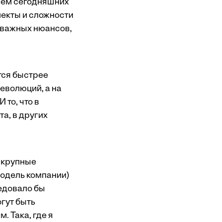
ием сегодняшних
пекты и сложности
е важных нюансов,
тся быстрее
еволюций, а на
 то, что в
а, в других
 крупные
модель компании)
едовало бы
гут быть
 Така, где я