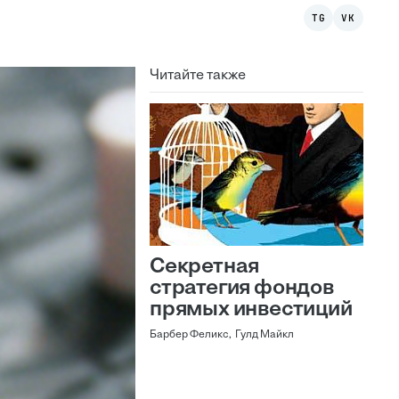
TG
VK
Читайте также
Секретная
стратегия фондов
прямых инвестиций
Барбер Феликс, Гулд Майкл