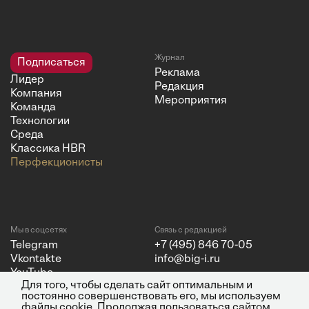
Журнал
Подписаться
Реклама
Лидер
Редакция
Компания
Мероприятия
Команда
Технологии
Среда
Классика HBR
Перфекционисты
Мы в соцсетях
Связь с редакцией
Telegram
+7 (495) 846 70-05
Vkontakte
info@big-i.ru
YouTube
Для того, чтобы сделать сайт оптимальным и
постоянно совершенствовать его, мы используем
файлы cookie. Продолжая пользоваться сайтом,