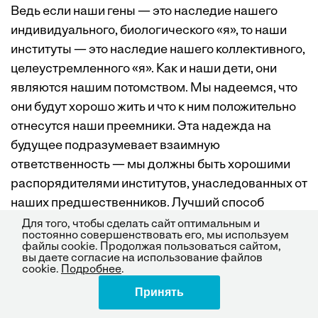
Ведь если наши гены — это наследие нашего
индивидуального, биологического «я», то наши
институты — это наследие нашего коллективного,
целеустремленного «я». Как и наши дети, они
являются нашим потомством. Мы надеемся, что
они будут хорошо жить и что к ним положительно
отнесутся наши преемники. Эта надежда на
будущее подразумевает взаимную
ответственность — мы должны быть хорошими
распорядителями институтов, унаследованных от
наших предшественников. Лучший способ
почтить институциональное наследие — это
Для того, чтобы сделать сайт оптимальным и
постоянно совершенствовать его, мы используем
продлить его, а лучший способ продлить его —
файлы cookie. Продолжая пользоваться сайтом,
вы даете согласие на использование файлов
повысить способность организации к
cookie.
Подробнее
.
постоянному обновлению.
Принять
Поделиться
И снова следует соблюдать осторожность.