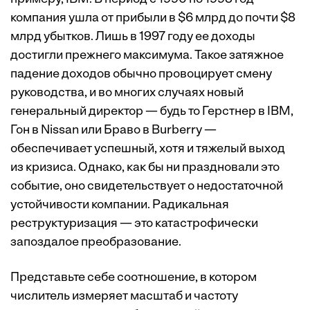
компания ушла от прибыли в $6 млрд до почти $8
млрд убытков. Лишь в 1997 году ее доходы
достигли прежнего максимума. Такое затяжное
падение доходов обычно провоцирует смену
руководства, и во многих случаях новый
генеральный директор — будь то Герстнер в IBM,
Гон в Nissan или Браво в Burberry —
обеспечивает успешный, хотя и тяжелый выход
из кризиса. Однако, как бы ни праздновали это
событие, оно свидетельствует о недостаточной
устойчивости компании. Радикальная
реструктуризация — это катастрофически
запоздалое преобразование.
Представьте себе соотношение, в котором
числитель измеряет масштаб и частоту