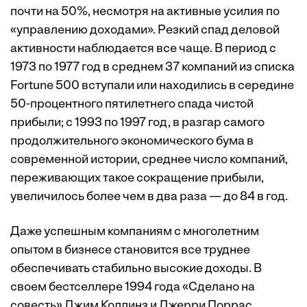
почти на 50%, несмотря на активные усилия по
«управлению доходами». Резкий спад деловой
активности наблюдается все чаще. В период с
1973 по 1977 год в среднем 37 компаний из списка
Fortune 500 вступали или находились в середине
50-процентного пятилетнего спада чистой
прибыли; с 1993 по 1997 год, в разгар самого
продолжительного экономического бума в
современной истории, среднее число компаний,
переживающих такое сокращение прибыли,
увеличилось более чем в два раза — до 84 в год.
Даже успешным компаниям с многолетним
опытом в бизнесе становится все труднее
обеспечивать стабильно высокие доходы. В
своем бестселлере 1994 года «Сделано на
совесть» Джим Коллинз и Джерри Поррас