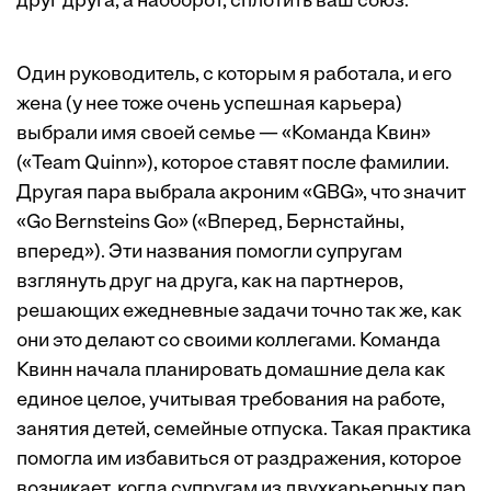
друг друга, а наоборот, сплотить ваш союз.
Один руководитель, с которым я работала, и его
жена (у нее тоже очень успешная карьера)
выбрали имя своей семье — «Команда Квин»
(«Team Quinn»), которое ставят после фамилии.
Другая пара выбрала акроним «GBG», что значит
«Go Bernsteins Go» («Вперед, Бернстайны,
вперед»). Эти названия помогли супругам
взглянуть друг на друга, как на партнеров,
решающих ежедневные задачи точно так же, как
они это делают со своими коллегами. Команда
Квинн начала планировать домашние дела как
единое целое, учитывая требования на работе,
занятия детей, семейные отпуска. Такая практика
помогла им избавиться от раздражения, которое
возникает, когда супругам из двухкарьерных пар