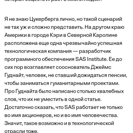
Я не знаю Цукерберга лично, но такой сценарий
не так уж и сложно представить. На другом краю
Америки в городе Кэри в Северной Каролине
расположена еще одна чрезвычайно успешная
технологическая компания — разработчик
программного обеспечения SAS Institute. Ее до
сих пор возглавляет сооснователь Джеймс
Гуднайт, человек, не ставший дожидаться пенсии,
чтобы заниматься гуманитарными проектами.
Про Гуднайта было
написано
столько хвалебных
слов
, что их не уместить в одной статье.
Достаточно сказать, что SAS работает не только
во имя акционеров, но и во имя человечества.
Значит, такое возможно и в технологической
отрасли тоже.