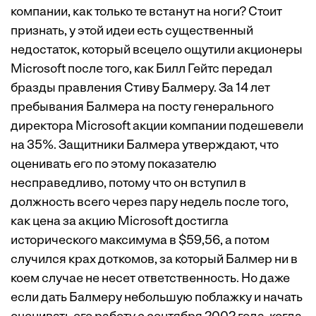
компании, как только те встанут на ноги? Стоит
признать, у этой идеи есть существенный
недостаток, который всецело ощутили акционеры
Microsoft после того, как Билл Гейтс передал
бразды правления Стиву Балмеру. За 14 лет
пребывания Балмера на посту генерального
директора Microsoft акции компании подешевели
на 35%. Защитники Балмера утверждают, что
оценивать его по этому показателю
несправедливо, потому что он вступил в
должность всего через пару недель после того,
как цена за акцию Microsoft достигла
исторического максимума в $59,56, а потом
случился крах доткомов, за который Балмер ни в
коем случае не несет ответственность. Но даже
если дать Балмеру небольшую поблажку и начать