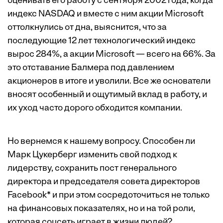
оценивать его работу с сентября 2002 года, когда
индекс NASDAQ и вместе с ним акции Microsoft
оттолкнулись от дна, выяснится, что за
последующие 12 лет технологический индекс
вырос 284%, а акции Microsoft — всего на 66%. За
это отставание Балмера под давлением
акционеров в итоге и уволили. Все же основатели
вносят особенный и ощутимый вклад в работу, и
их уход часто дорого обходится компании.
Но вернемся к нашему вопросу. Способен ли
Марк Цукерберг изменить свой подход к
лидерству, сохранить пост генерального
директора и председателя совета директоров
Facebook* и при этом сосредоточиться не только
на финансовых показателях, но и на той роли,
которая соцсеть играет в жизни людей?