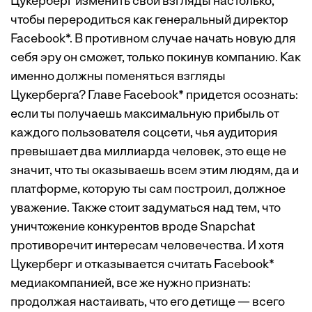
Цукерберг изменить свои взгляды настолько,
чтобы переродиться как генеральный директор
Facebook*. В противном случае начать новую для
себя эру он сможет, только покинув компанию. Как
именно должны поменяться взгляды
Цукерберга? Главе Facebook* придется осознать:
если ты получаешь максимальную прибыль от
каждого пользователя соцсети, чья аудитория
превышает два миллиарда человек, это еще не
значит, что ты оказываешь всем этим людям, да и
платформе, которую ты сам построил, должное
уважение. Также стоит задуматься над тем, что
уничтожение конкурентов вроде Snapchat
противоречит интересам человечества. И хотя
Цукерберг и отказывается считать Facebook*
медиакомпанией, все же нужно признать:
продолжая настаивать, что его детище — всего