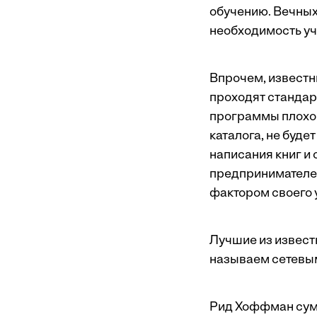
обучению. Вечных
необходимость учи
Впрочем, известн
проходят стандар
программы плохо 
каталога, не буд
написания книг и
предпринимателей
фактором своего 
Лучшие из извест
называем сетевы
Рид Хоффман суме