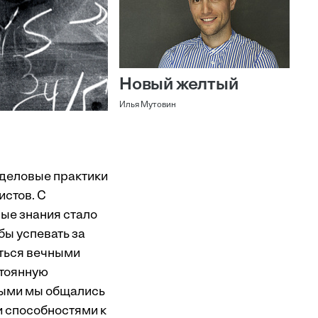
Новый желтый
Илья Мутовин
 деловые практики
истов. С
ые знания стало
бы успевать за
иться вечными
стоянную
орыми мы общались
и способностями к