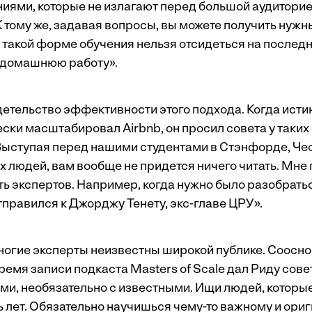
иями, которые не излагают перед большой аудиторие
К тому же, задавая вопросы, вы можете получить нуж
 такой форме обучения нельзя отсидеться на послед
«домашнюю работу».
детельство эффективности этого подхода. Когда ист
ски масштабировал Airbnb, он просил совета у таких 
ыступая перед нашими студентами в Стэнфорде, Чес
х людей, вам вообще не придется ничего читать. Мне
ть экспертов. Например, когда нужно было разобрать
тправился к Джорджу Тенету, экс-главе ЦРУ».
ногие эксперты неизвестны широкой публике. Соосно
емя записи подкаста Masters of Scale дал Риду сове
и, необязательно с известными. Ищи людей, которые
ять лет. Обязательно научишься чему-то важному и ори