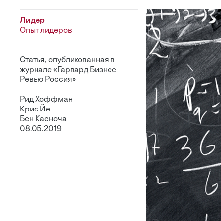
Лидер
Опыт лидеров
Статья, опубликованная в
журнале «Гарвард Бизнес
Ревью Россия»
Рид Хоффман
Крис Йе
Бен Касноча
08.05.2019