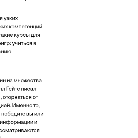
я узких
ких компетенций
такие курсы для
гр: учиться в
ванию
ин из множества
лл Гейтс писал:
 оторваться от
ией. Именно то,
 победите вы или
к информации и
ассматриваются