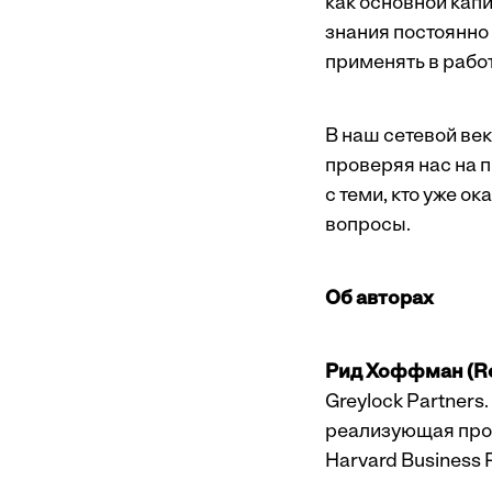
как основной кап
знания постоянно
применять в работ
В наш сетевой ве
проверяя нас на 
с теми, кто уже о
вопросы.
Об авторах
Рид Хоффман (Re
Greylock Partners
реализующая прое
Harvard Business P