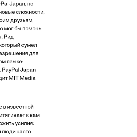
Pal Japan, но
новые сложности,
оим друзьям,
то мог бы помочь.
я. Рид
 который сумел
разрешения для
ом языке:
 PayPal Japan
дит MIT Media
е в известной
итягивает к вам
ложить усилия:
и люди часто