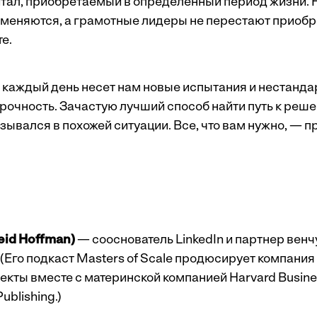
итал, приобретаемый в определенный период жизни. 
 меняются, а грамотные лидеры не перестают приобре
е.
к каждый день несет нам новые испытания и нестанда
прочность. Зачастую лучший способ найти путь к реш
казывался в похожей ситуации. Все, что вам нужно, — п
id Hoffman)
— сооснователь LinkedIn и партнер ве
. (Его подкаст Masters of Scale продюсирует компания
кты вместе с материнской компанией Harvard Busine
ublishing.)