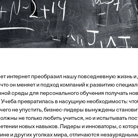
лет интернет преобразил нашу повседневную жизнь и
что он меняет и подход компаний к развитию специал
ной среды для персонального обучения получать нов
 Учеба превратилась в насущную необходимость: что
чего не упустить, бизнес-лидеры вынуждены станов
олжны не только любить учиться, но и испытывать по
ретении новых навыков. Лидеры и инноваторы, с кот
ине и других уголках мира, отличаются незаурядным