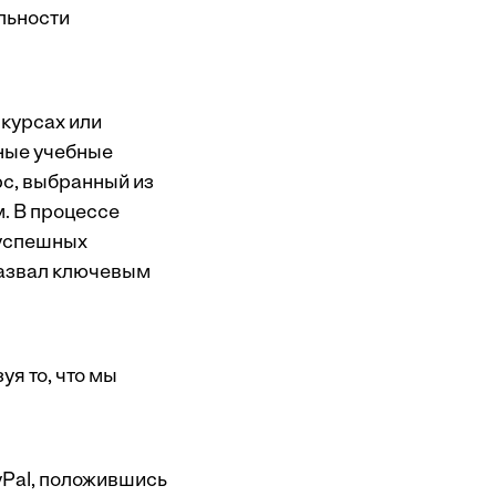
льности
курсах или
ьные учебные
рс, выбранный из
м. В процессе
 успешных
назвал ключевым
я то, что мы
yPal, положившись