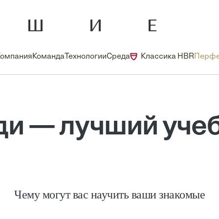
Компания
Команда
Технологии
Среда
Классика HBR
Перфе
и — лучший уче
Чему могут вас научить ваши знакомые