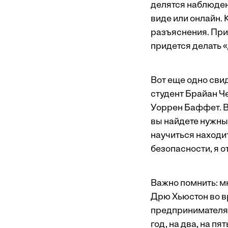
делятся наблюден
виде или онлайн. 
разъяснения. При
придется делать 
Вот еще одно сви
студент Брайан Че
Уоррен Баффет. В
вы найдете нужны
научиться находи
безопасности, я о
Важно помнить: м
Дрю Хьюстон во вр
предпринимателям
год, на два, на п