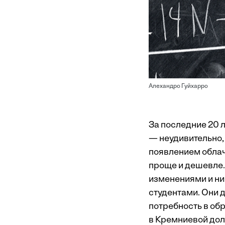
Алехандро Гуйхарро
За последние 20 
— неудивительно, 
появлением облач
проще и дешевле.
изменениями и ни
студентами. Они д
потребность в об
в Кремниевой дол