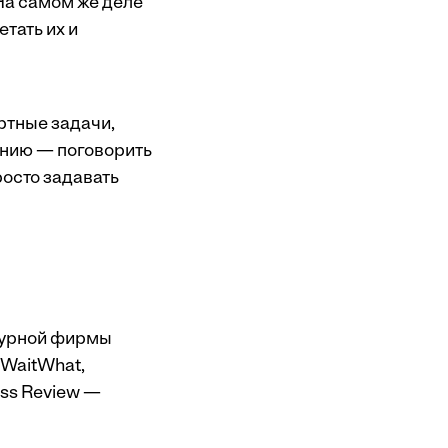
На самом же деле
тать их и
ртные задачи,
ению — поговорить
росто задавать
нчурной фирмы
 WaitWhat,
ss Review —