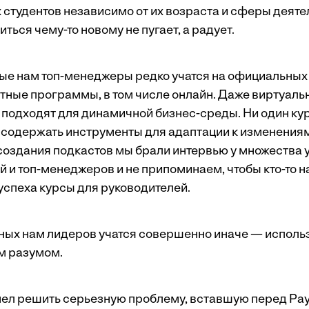
 студентов независимо от их возраста и сферы деяте
ться чему-то новому не пугает, а радует.
ые нам топ-менеджеры редко учатся на официальных 
тные программы, в том числе онлайн. Даже виртуал
подходят для динамичной бизнес-среды. Ни один ку
ет содержать инструменты для адаптации к изменения
 создания подкастов мы брали интервью у множества
 и топ-менеджеров и не припоминаем, чтобы кто-то 
успеха курсы для руководителей.
ных нам лидеров учатся совершенно иначе — использу
м разумом.
л решить серь­езную проблему, вставшую перед Pa