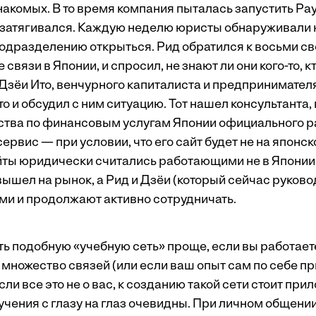
накомых. В то время компания пыталась запустить Pay
о затягивался. Каждую неделю юристы обнаруживали 
одразделению открыться. Рид обратился к восьми св
вязи в Японии, и спросил, не знают ли они кого-то, к
 Дзёи Ито, венчурного капиталиста и предпринимател
о и обсудил с ним ситуацию. Тот нашел консультанта,
тства по финансовым услугам Японии официального 
сервис — при условии, что его сайт будет не на японск
ты юридически считались работающими не в Японии.
вышел на рынок, а Рид и Дзёи (который сейчас руково
ями и продолжают активно сотрудничать.
ть подобную «учебную сеть» проще, если вы работает
 множество связей (или если ваш опыт сам по себе пр
сли все это не о вас, к созданию такой сети стоит при
чения с глазу на глаз очевидны. При личном общени