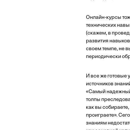
Онлайн-курсы тож
технических навы
(скажем, в провед
развития навыков
своем темпе, не в
периодически об
И все же готовые
источников знаний
«Самый надежный 
толпы преследова
как вы собираете,
проиграете». Сего
знаниям недостат