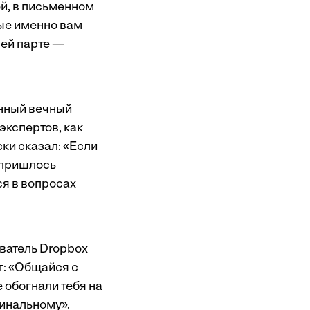
й, в письменном
ные именно вам
ней парте —
инный вечный
экспертов, как
ки сказал: «Если
 пришлось
ся в вопросах
ватель Dropbox
т: «Общайся с
 обогнали тебя на
гинальному».