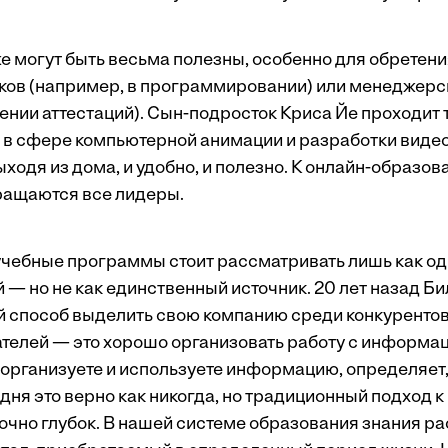
е могут быть весьма полезны, особенно для обретени
ков (например, в программировании) или менеджерс
ении аттестаций). Сын-подросток Криса Йе проходит 
 в сфере компьютерной анимации и разработки видеои
ыходя из дома, и удобно, и полезно. К онлайн-образо
ращаются все лидеры.
 учебные программы стоит рассматривать лишь как од
 — но не как единственный источник. 20 лет назад Би
способ выделить свою компанию среди конкурентов,
телей — это хорошо организовать работу с информац
 организуете и используете информацию, определяет,
дня это верно как никогда, но традиционный подход 
очно глубок. В нашей системе образования знания р