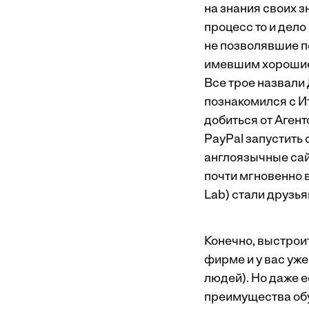
на знания своих з
процесс то и дел
не позволявшие п
имевшим хорошие с
Все трое назвали
познакомился с Ит
добиться от Аген
PayPal запустить 
англоязычные сай
почти мгновенно 
Lab) стали друзь
Конечно, выстрои
фирме и у вас уже
людей). Но даже е
преимущества обу