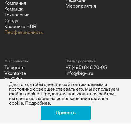
Редакция
Компания
Мероприятия
Команда
Технологии
Среда
Классика HBR
Перфекционисты
Мы в соцсетях
Связь с редакцией
Telegram
+7 (495) 846 70-05
Vkontakte
info@big-i.ru
YouTube
Для того, чтобы сделать сайт оптимальным и
постоянно совершенствовать его, мы используем
файлы cookie. Продолжая пользоваться сайтом,
вы даете согласие на использование файлов
cookie.
Подробнее
.
Политика конфиденциальности
© 2026 ООО "Бизнес Инсайт
Принять
Поделиться
Медиа"
ИНН 7720850533 и ОГРН
1217700262251.
Все права защищены.
16+