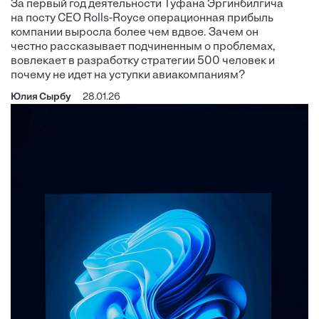
За первый год деятельности Туфана Эргинбилгича
на посту CEO Rolls-Royce операционная прибыль
компании выросла более чем вдвое. Зачем он
честно рассказывает подчиненным о проблемах,
вовлекает в разработку стратегии 500 человек и
почему не идет на уступки авиакомпаниям?
Юлия Сырбу
28.01.26