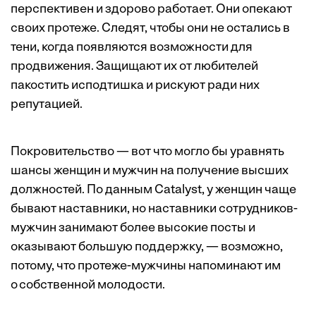
перспективен и здорово работает. Они опекают
своих протеже­. Следят, чтобы они не остались в
тени, когда появляются возможности для
продвижения. Защищают их от любителей
пакостить исподтишка и рискуют ради них
репутацией.
Покровительство — вот что могло бы уравнять
шансы женщин и мужчин на получение высших
должностей. По данным Catalyst, у женщин чаще
бывают наставники, но наставники сотрудников-
мужчин занимают более высокие посты и
оказывают большую поддержку, — возможно,
потому, что протеже-мужчины напоминают им
о собственной молодости.