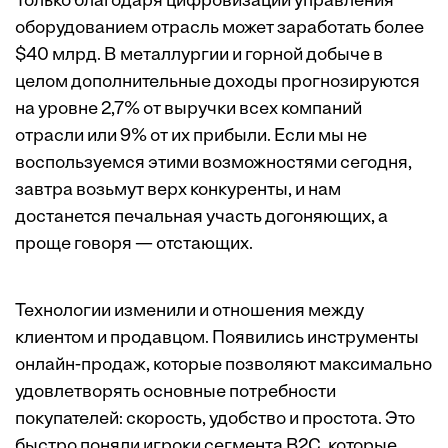
Только благодаря цифровизации управления
оборудованием отрасль может заработать более
$40 млрд. В металлургии и горной добыче в
целом дополнительные доходы прогнозируются
на уровне 2,7% от выручки всех компаний
отрасли или 9% от их прибыли. Если мы не
воспользуемся этими возможностями сегодня,
завтра возьмут верх конкуренты, и нам
достанется печальная участь догоняющих, а
проще говоря — отстающих.
Технологии изменили и отношения между
клиентом и продавцом. Появились инструменты
онлайн-продаж, которые позволяют максимально
удовлетворять основные потребности
покупателей: скорость, удобство и простота. Это
быстро поняли игроки сегмента B2C, которые