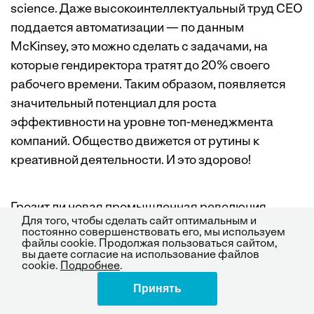
science. Даже высокоинтеллектуальный труд CEO
поддается автоматизации — по данным
McKinsey, это можно сделать с задачами, на
которые гендиректора тратят до 20% своего
рабочего времени. Таким образом, появляется
значительный потенциал для роста
эффективности на уровне топ-менеджмента
компаний. Общество движется от рутины к
креативной деятельности. И это здорово!
Грозит ли новая промышленная революция
Для того, чтобы сделать сайт оптимальным и
всплеском безработицы? Уверен, что нет.
постоянно совершенствовать его, мы используем
файлы cookie. Продолжая пользоваться сайтом,
Индустрия 4.0 означает не сокращение
вы даете согласие на использование файлов
занятости, а изменение структуры рынка труда.
cookie.
Подробнее
.
После первой промышленной революции
Принять
Поделиться
прошло уже более двух столетий, а рабочих мест