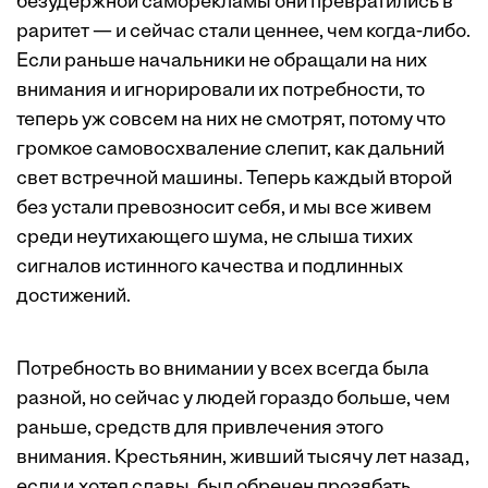
безудержной саморекламы они превратились в
раритет — и сейчас стали ценнее, чем когда-либо.
Если раньше начальники не обращали на них
внимания и игнорировали их потребности, то
теперь уж совсем на них не смотрят, потому что
громкое самовосхваление слепит, как дальний
свет встречной машины. Теперь каждый второй
без устали превозносит себя, и мы все живем
среди неутихающего шума, не слыша тихих
сигналов истинного качества и подлинных
достижений.
Потребность во внимании у всех всегда была
разной, но сейчас у людей гораздо больше, чем
раньше, средств для привлечения этого
внимания. Крестьянин, живший тысячу лет назад,
если и хотел славы, был обречен прозябать