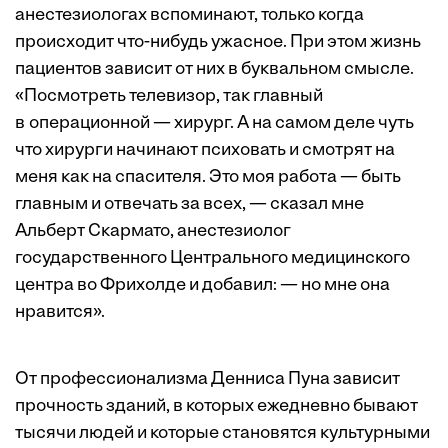
анестезиологах ­вспоминают, только когда
происходит что-нибудь ужасное. При этом жизнь
пациентов зависит от них в буквальном смысле.
«Посмотреть телевизор, так главный
в операционной — хирург. А на самом деле чуть
что хирурги начинают психовать и смотрят на
меня как на спасителя. Это моя работа — быть
главным и отвечать за всех, — сказал мне
Альберт Скармато, анестезиолог
государственного Центрального медицинского
центра во Фрихолде и добавил: — но мне она
нравится».
От профессионализма Денниса Пуна зависит
прочность зданий, в которых ежедневно бывают
тысячи людей и которые становятся культурными