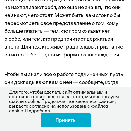
не нахваливают себя, это еще не значит, что они
не знают, чего стоят. Может быть, вам стоило бы
пересмотреть свое представление о том, кому
больше платить — тем, кто громко заявляет
о себе, или тем, кто предпочитает держаться
в тени. Для тех, кто живет ради славы, признание
само по себе — одна из форм вознаграждения.
Чтобы вы знали все о работе подчиненных, пусть
они докладывают вам о ней — сообщите, когда
это делать и как. Можно, скажем, раз в неделю
Для того, чтобы сделать сайт оптимальным и
постоянно совершенствовать его, мы используем
или месяц присылать вам отчет по электронной
файлы cookie. Продолжая пользоваться сайтом,
почте. Наверняка эту идею не одобрят
вы даете согласие на использование файлов
cookie.
Подробнее
.
менеджеры — сторонники принципа открытых
Принять
Поделиться
дверей. Но, как ни парадоксально, формальности
облегчат жизнь специалистам, которые