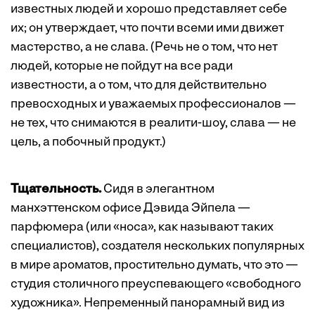
известных людей и хорошо представляет себе
их; он утверждает, что почти всеми ими движет
мастерство, а не слава. (Речь не о том, что нет
людей, которые не пойдут на все ради
известности, а о том, что для действительно
превосходных и уважаемых профессионалов —
не тех, что снимаются в реалити-шоу, слава — не
цель, а побочный продукт.)
Тщательность.
Сидя в элегантном
манхэттенском офисе Дэвида Эйпела —
парфюмера (или «носа», как называют таких
специалистов), создателя нескольких популярных
в мире ароматов, простительно думать, что это —
студия столичного преуспевающего «свободного
художника». Непременный панорамный вид из