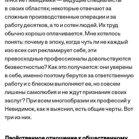
Многие Невидимки — ведущие специалисты
в своих областях; некоторые отвечают за
сложные производственные операции и за
работу десятков, а то и сотен людей. Их труд
обычно хорошо оплачивается. Мне хотелось
понять: почему в эпоху, когда чуть ли не каждый
изо всех сил рекламирует себя, эти
превосходные профессионалы довольствуются
безвестностью? Как это получается: они уверены
в себе, именно поэтому берутся за ответственную
работу и с блеском выполняют ее, но совсем
лишены самолюбия и не ждут признания своих
заслуг? При всем многообразии их профессий у
Невидимок, как я выяснил, есть общие черты. Вот
три из них.
Двойственное отношение к общественному