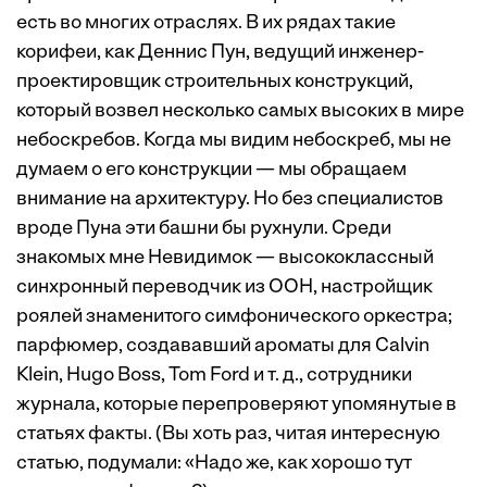
есть во многих отраслях. В их рядах такие
корифеи, как Деннис Пун, ведущий инженер-
проектировщик строительных конструкций,
который возвел несколько самых высоких в мире
небоскребов. Когда мы видим небоскреб, мы не
думаем о его конструкции — мы обращаем
внимание на архитектуру. Но без специалистов
вроде Пуна эти башни бы рухнули. Среди
знакомых мне Невидимок — высококлассный
синхронный переводчик из ООН, настройщик
роялей знаменитого симфонического оркестра;
парфюмер, создававший ароматы для Calvin
Klein, Hugo Boss, Tom Ford и т. д., сотрудники
журнала, которые перепроверяют упомянутые в
статьях факты. (Вы хоть раз, читая интересную
статью, подумали: «Надо же, как хорошо тут