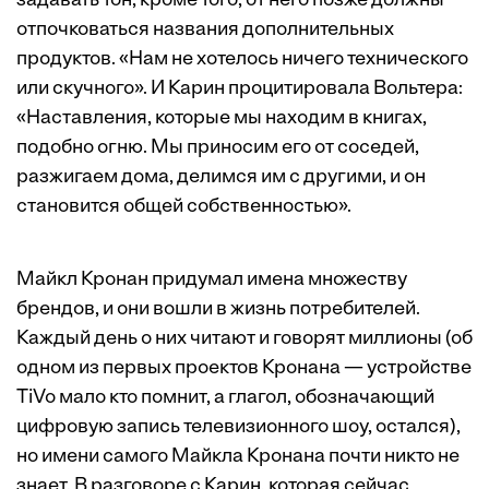
задавать тон, кроме того, от него позже должны
отпочковаться названия дополнительных
продуктов. «Нам не хотелось ничего технического
или скучного». И Карин процитировала Вольтера:
«Наставления, которые мы находим в книгах,
подобно огню. Мы приносим его от соседей,
разжигаем дома, делимся им с другими, и он
становится общей собственностью».
Майкл Кронан придумал имена множеству
брендов, и они вошли в жизнь потребителей.
Каждый день о них читают и говорят миллионы (об
одном из первых проектов Кронана — устройстве
TiVo мало кто помнит, а глагол, обозначающий
цифровую запись телевизионного шоу, остался),
но имени самого Майкла Кронана почти никто не
знает. В разговоре с Карин, которая сейчас