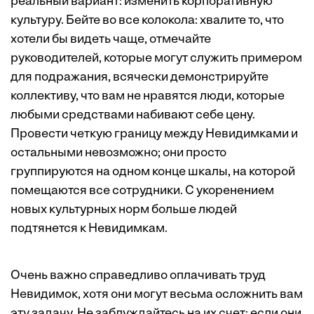
реальный вариант: изменить корпоративную
культуру. Бейте во все колокола: хвалите то, что
хотели бы видеть чаще, отмечайте
руководителей, которые могут служить примером
для подражания, всячески демонстрируйте
коллективу, что вам не нравятся люди, которые
любыми средствами набивают себе цену.
Провести четкую границу между Невидимками и
остальными невозможно; они просто
группируются на одном конце шкалы, на которой
помещаются все сотрудники. С укоренением
новых культурных норм больше людей
подтянется к Невидимкам.
Очень важно справедливо оплачивать труд
Невидимок, хотя они могут весьма осложнить вам
эту задачу. Не заблуждайтесь на их счет: если они