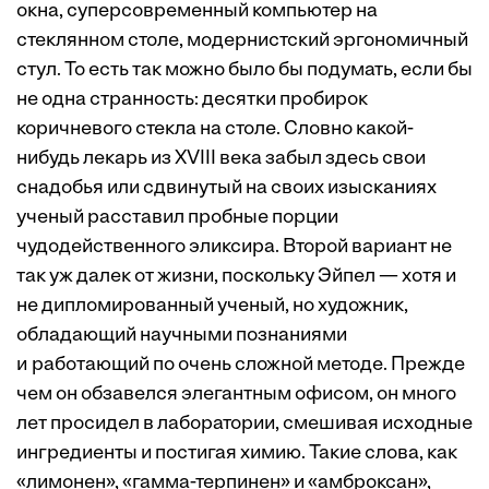
окна, суперсовременный компьютер на
стеклянном столе, модернистский эргономичный
стул. То есть так можно было бы подумать, если бы
не одна странность: десятки пробирок
коричневого ­стекла на столе. Словно какой-
нибудь лекарь из XVIII века забыл здесь свои
снадобья или сдвинутый на своих изысканиях
ученый расставил пробные порции
чудодейственного эликсира. Второй вариант не
так уж далек от жизни, поскольку Эйпел — хотя и
не дипломированный ученый, но художник,
обладающий научными познаниями
и работающий по очень сложной методе. Прежде
чем он обзавелся элегантным офисом, он много
лет просидел в лаборатории, смешивая исходные
ингредиенты и постигая химию. Такие слова, как
«лимонен», «гамма-терпинен» и «амброксан»,