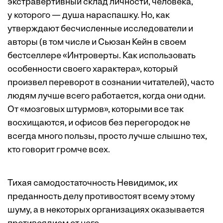
экстравертивный склад личности, человека,
у которого — душа нараспашку. Но, как
утверждают бесчисленные исследователи и
авторы (в том числе и Сьюзан Кейн в своем
бестселлере «Интроверты. Как использовать
особенности своего характера», который
произвел переворот в сознании ­читателей), часто
людям лучше всего работается, когда они одни.
От «мозговых штурмов», которыми все так
восхищаются, и офисов без перегородок не
всегда много пользы, просто лучше слышно тех,
кто говорит громче всех.
Тихая самодостаточность Невидимок, их
преданность делу противостоят всему этому
шуму, а в некоторых организациях оказывается