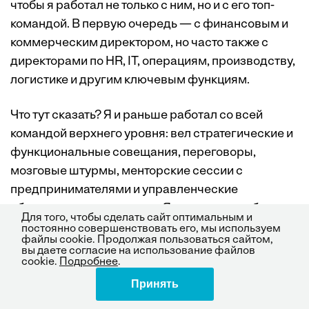
чтобы я работал не только с ним, но и с его топ-
командой. В первую очередь — с финансовым и
коммерческим директором, но часто также с
директорами по HR, IT, операциям, производству,
логистике и другим ключевым функциям.
Что тут сказать? Я и раньше работал со всей
командой верхнего уровня: вел стратегические и
функциональные совещания, переговоры,
мозговые штурмы, менторские сессии с
предпринимателями и управленческие
обсуждения с командами. Я хорошо знаю бизнес
Для того, чтобы сделать сайт оптимальным и
и управление, довольно быстро врубаюсь в
постоянно совершенствовать его, мы используем
файлы cookie. Продолжая пользоваться сайтом,
ситуацию и понимаю, как устроена конкретная
вы даете согласие на использование файлов
cookie.
Подробнее
.
компания.
Принять
Поделиться
Разница в том, что теперь я быстрее обрабатываю