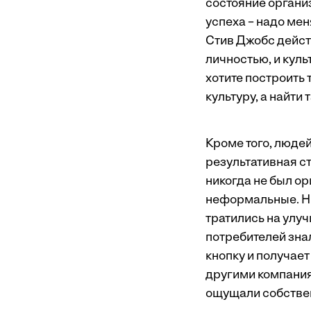
состояние организ
успеха – надо мен
Стив Джобс дейст
личностью, и куль
хотите построить 
культуру, а найти 
Кроме того, люде
результативная ст
никогда не был ор
неформальные. Ни
тратились на улу
потребителей знал
кнопку и получает
другими компания
ощущали собствен