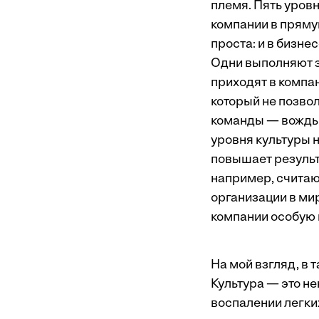
племя. Пять уров
компании в пряму
проста: и в бизне
Одни выполняют з
приходят в компа
который не позвол
команды — вождь 
уровня культуры 
повышает результ
например, считаю
организации в мир
компании особую 
На мой взгляд, в
Культура — это не
воспалении легких