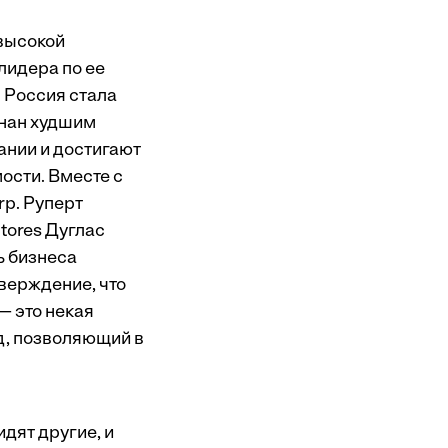
высокой
лидера по ее
 Россия стала
знан
худшим
ании и достигают
ости. Вместе с
p. Руперт
tores Дуглас
ь бизнеса
тверждение, что
— это некая
од, позволяющий в
идят другие, и