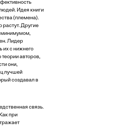
ффективность
людей. Идея книги
ества (племена).
 растут. Другие
м минимумом,
мен. Лидер
 их с нижнего
 теории авторов,
ти они,
ец лучшей
торый создавал в
едственная связь.
Как при
отражает