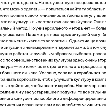
 что нужно сделать. Но не существует процесса, кото
, что можно сделать, — попытаться найти ту область
ожете проявить свою гениальность. Апологеты улучше
 что из культуры вырастает финансовый успех. Они по
альный метод. Но универсального метода нет — бол
се уникальны. Параметры некоторых ситуаций могут б
жно применять какие-то алгоритмы. Однако чаще воз
 ситуации с неизмеримыми параметрами. В этом сл
 нужно работать случайным образом, выбирать разов
есс по совершенствованию культуры здесь очень вто
ьтура — это тоже часть стратегии, но это процесс, а 
 большого смысла. Условно, если ваш корабль вот-вот
раивать корпоратив, чтобы улучшить культуру в комп
тные действия, чтобы спасти корабль. Например, есл
омпания и у вас устаревшие продукты, то все силы н
енного конкурентоспособного и дифференцированног
достижения результата вам и понадобится улучшить к