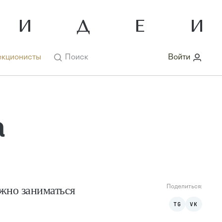
кционисты
Поиск
Войти
а
ужно заниматься
Поделиться:
TG
VK