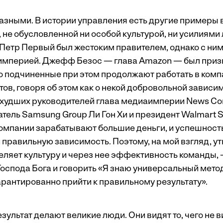
зными. В истории управления есть другие примеры 
 не обусловленной ни особой культурой, ни усилиями 
Петр Первый был жестоким правителем, однако с ним
империей. Джефф Безос — глава Amazon — был при
го подчиненные при этом продолжают работать в комп
ов, говоря об этом как о некой добровольной зависим
 худших руководителей глава медиаимперии News Cor
тель Samsung Group Ли Гон Хи и президент Walmart S
омпании зарабатывают большие деньги, и успешност
 правильную зависимость. Поэтому, на мой взгляд, у
ляет культуру и через нее эффективность команды, 
 Господа Бога и говорить «Я знаю универсальный мет
арантированно прийти к правильному результату».
зультат делают великие люди. Они видят то, чего не в