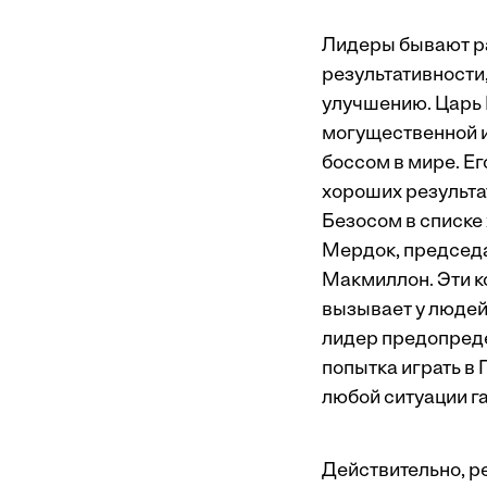
Лидеры бывают ра
результативности,
улучшению. Царь 
могущественной 
боссом в мире
. Е
хороших результат
Безосом в списке
Мердок, председа
Макмиллон. Эти к
вызывает у людей
лидер предопреде
попытка играть в
любой ситуации г
Действительно, ре