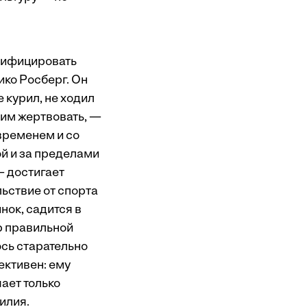
нтифицировать
ико Росберг. Он
 курил, не ходил
гим жертвовать, —
временем и со
й и за пределами
— достигает
льствие от спорта
нок, садится в
р правильной
сь старательно
ективен: ему
шает только
илия.