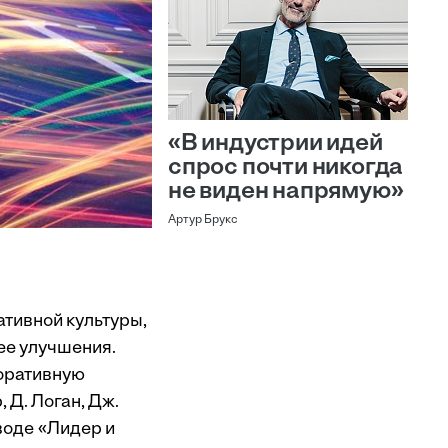
«В индустрии идей
спрос почти никогда
не виден напрямую»
Артур Брукс
тивной культуры,
ее улучшения.
поративную
 Д. Логан, Дж.
еводе
«Лидер и