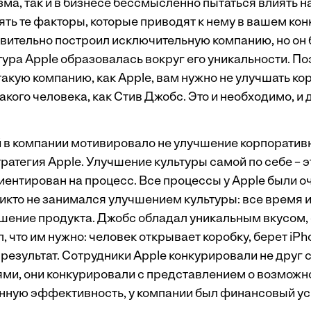
ма, так и в бизнесе бессмысленно пытаться влиять н
ять те факторы, которые приводят к нему в вашем ко
вительно построил исключительную компанию, но он 
тура Apple образовалась вокруг его уникальности. По
такую компанию, как Apple, вам нужно не улучшать к
такого человека, как Стив Джобс. Это и необходимо, и 
й в компании мотивировало не улучшение корпоративн
ратегия Apple. Улучшение культуры самой по себе – 
иентирован на процесс. Все процессы у Apple были о
кто не занимался улучшением культуры: все время и
чшение продукта. Джобс обладал уникальным вкусом,
, что им нужно: человек открывает коробку, берет iP
 результат. Сотрудники Apple конкурировали не друг с
ми, они конкурировали с представлением о возможн
ную эффективность, у компании был финансовый ус