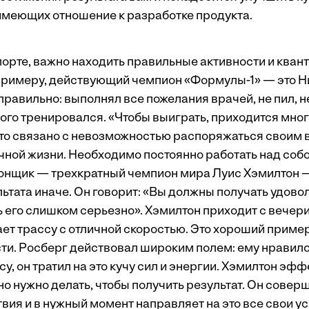
 имеющих отношение к разработке продукта.
спорте, важно находить правильные активности и ква
 примеру, действующий чемпион «Формулы-1» — это Н
правильно: выполнял все пожелания врачей, не пил, не
ного тренировался. «Чтобы выиграть, приходится мно
это связано с невозможностью распоряжаться своим 
чной жизни. Необходимо постоянно работать над собо
гонщик — трехкратный чемпион мира Луис Хэмилтон 
ьтата иначе. Он говорит: «Вы должны получать удово
 его слишком серьезно». Хэмилтон приходит с вечери
ет трассу с отличной скоростью. Это хороший приме
и. Росберг действовал широким полем: ему нравило
у, он тратил на это кучу сил и энергии. Хэмилтон эфф
но нужно делать, чтобы получить результат. Он совер
ия и в нужный момент направляет на это все свои ус