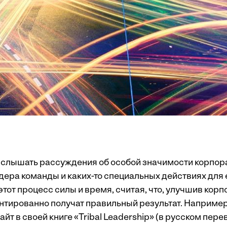
 слышать рассуждения об особой значимости корпора
идера команды и каких-то специальных действиях для 
этот процесс силы и время, считая, что, улучшив кор
антированно получат правильный результат. Например,
айт в своей книге «Tribal Leadership» (в русском пер