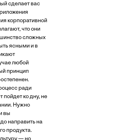
рый сделает вас
 приложения
ния корпоративной
лагают, что они
ьшинство сложных
ыть ясными и в
никают
учае любой
ый принцип
ростепенен.
процесс ради
 пойдет ко дну, не
ании. Нужно
и вы
адо направить на
о продукта.
ультуру — но