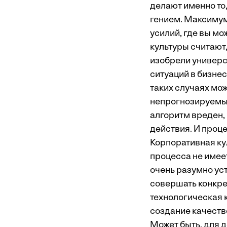
делают именно то,
гением. Максимум
усилий, где вы м
культуры считают,
изобрели универс
ситуаций в бизне
таких случаях мо
непрогнозируемые
алгоритм вреден,
действия. И проц
Корпоративная кул
процесса не имеет
очень разумно уст
совершать конкре
технологическая к
создание качеств
Может быть, для 