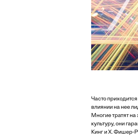
Часто приходится
влиянии на нее л
Многие тратят на 
культуру, они гар
Кинг и Х. Фишер-Р