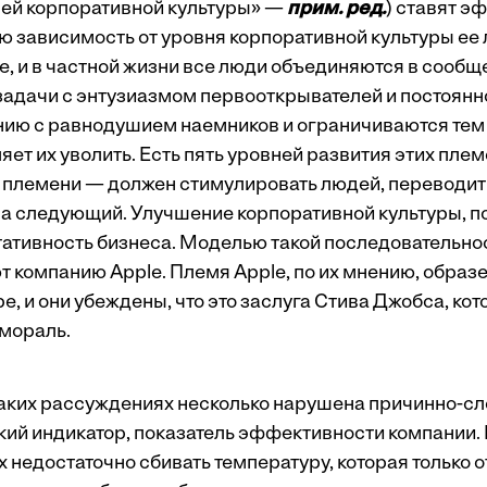
ней корпоративной культуры»
—
прим. ред.
) ставят э
ю зависимость от уровня корпоративной культуры ее 
се, и в частной жизни все люди объединяются в сообщ
адачи с энтузиазмом первооткрывателей и постоянно
нию с равнодушием наемников и ограничиваются те
яет их уволить. Есть пять уровней развития этих пле
племени — должен стимулировать людей, переводить
на следующий. Улучшение корпоративной культуры, по
ативность бизнеса. Моделью такой последовательнос
т компанию Apple. Племя Apple, по их мнению, образ
е, и они убеждены, что это заслуга Стива Джобса, ко
мораль.
 таких рассуждениях несколько нарушена причинно-сл
кий индикатор, показатель эффективности компании. 
 недостаточно сбивать температуру, которая только 