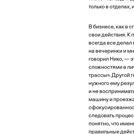
только в отделах,
В бизнесе, как в 
свои действия. К
всегда все делал 
на вечеринки и м
говорил Нико, — 
сложностями в ли
трассы». Другой 
нужного ему резул
и не воспринимать
машину и проезжа
сфокусированност
следовать процесс
понятно, что имен
правильные действ