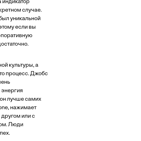
а индикатор
нкретном случае.
был уникальной
этому если вы
орпоративную
достаточно.
ой культуры, а
это процесс. Джобс
чень
 энергия
 он лучше самих
hone, нажимает
 другом или с
ом. Люди
пех.