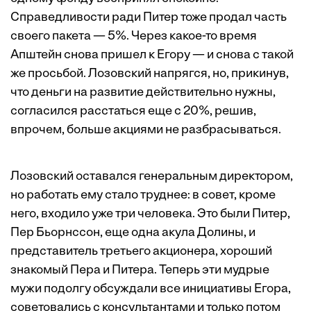
Справедливости ради Питер тоже продал часть
своего пакета — 5%. Через какое-то время
Апштейн снова пришел к Егору — и снова с такой
же просьбой. Лозовский напрягся, но, прикинув,
что деньги на развитие действительно нужны,
согласился расстаться еще с 20%, решив,
впрочем, больше акциями не разбрасываться.
Лозовский оставался генеральным директором,
но работать ему стало труднее: в совет, кроме
него, входило уже три человека. Это были Питер,
Пер Бьорнссон, еще одна акула Долины, и
представитель третьего акционера, хороший
знакомый Пера и Питера. Теперь эти мудрые
мужи подолгу обсуждали все инициативы Егора,
советовались с консультантами и только потом