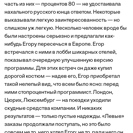
часть из них — процентов 80 — не удостаивала
нахального русского юнца ответом. Некоторые
выказывали легкую заинтересованность — но
слишком уж легкую. Несколько человек вроде бы
были настроены серьезно и предлагали как-
нибудь Егору пересечься в Европе. Егор
встречался с ними в лобби шикарных отелей,
показывал очередную улучшенную версию
программы. Для этих встреч он даже купил
дорогой костюм — надев его, Егор приобретал
такой нелепый вид, что всем было ясно: перед
ними стопроцентный программист. Лондон,
Цюрих, Люксембург — на поездки уходили
скудные средства компании. И никаких
результатов — только пустые надежды. «Левые»
заказы продолжали поступать, но это было
совсем не то, чего хотел Егор; не то, ради чего он