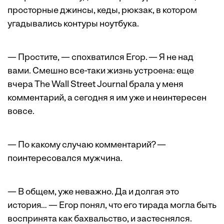
просторные джинсы, кеды, рюкзак, в котором
угадывались контуры ноутбука.
— Простите, — спохватился Егор. — Я не над
вами. Смешно все-таки жизнь устроена: еще
вчера The Wall Street Journal брала у меня
комментарий, а сегодня я им уже и неинтересен
вовсе.
— По какому случаю комментарий? —
поинтересовался мужчина.
— В общем, уже неважно. Да и долгая это
история… — Егор понял, что его тирада могла быть
воспринята как бахвальство, и застеснялся.