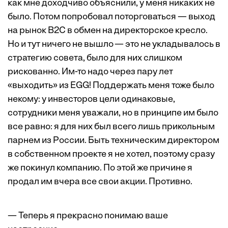
как мне доходчиво объяснили, у меня никаких не
было. Потом попробовал поторговаться — выход
на рынок B2C в обмен на директорское кресло.
Но и тут ничего не вышло — это не укладывалось в
стратегию совета, было для них слишком
рискованно. Им-то надо через пару лет
«выходить» из EGG! Поддержать меня тоже было
некому: у инвесторов цели одинаковые,
сотрудники меня уважали, но в принципе им было
все равно: я для них был всего лишь прикольным
парнем из России. Быть техническим директором
в собственном проекте я не хотел, поэтому сразу
же покинул компанию. По этой же причине я
продал им вчера все свои акции. Противно.
— Теперь я прекрасно понимаю ваше