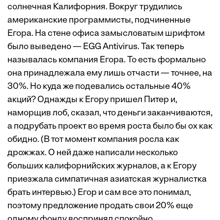
солнечная Калифорния. Вокруг трудились
американские программисты, подчиненные
Егора. На стене офиса замысловатым шрифтом
было выведено — EGG Antivirus. Так теперь
называлась компания Егора. То есть формально
она принадлежала ему лишь отчасти — точнее, на
30%. Но куда же подевались остальные 40%
акций? Однажды к Егору пришел Питер и,
наморщив лоб, сказал, что деньги заканчиваются,
а подрубать проект во время роста было бы ох как
обидно. (В тот момент компания росла как
дрожжах. О ней даже написали несколько
больших калифорнийских журналов, а к Егору
приезжала симпатичная азиатская журналистка
брать интервью.) Егор и сам все это понимал,
поэтому предложение продать свои 20% еще
одному фонду воспринял спокойно.