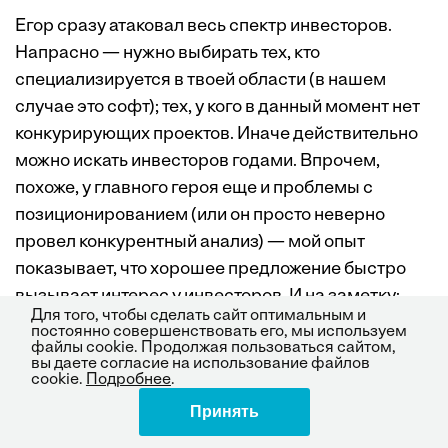
Егор сразу атаковал весь спектр инвесторов.
Напрасно — нужно выбирать тех, кто
специализируется в твоей области (в нашем
случае это софт); тех, у кого в данный момент нет
конкурирующих проектов. Иначе действительно
можно искать инвесторов годами. Впрочем,
похоже, у главного героя еще и проблемы с
позиционированием (или он просто неверно
провел конкурентный анализ) — мой опыт
показывает, что хорошее предложение быстро
вызывает интерес у инвесторов. И на заметку:
Для того, чтобы сделать сайт оптимальным и
дорогой костюм не помогает получить
постоянно совершенствовать его, мы используем
файлы cookie. Продолжая пользоваться сайтом,
инвестиции, главное — быть естественным.
вы даете согласие на использование файлов
cookie.
Подробнее
.
Принять
Поделиться
Переходим непосредственно к общению с
капиталистами. Питер отклонил культурную