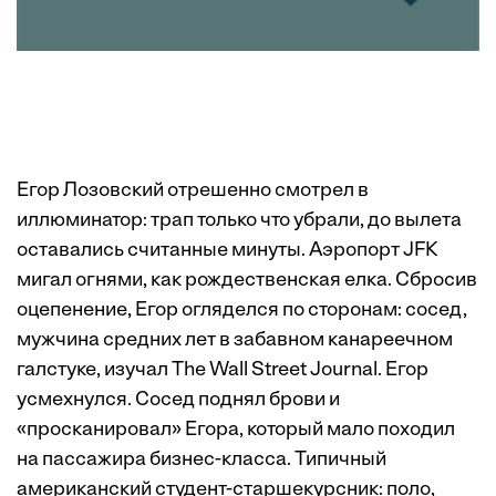
Егор Лозовский отрешенно смотрел в
иллюминатор: трап только что убрали, до вылета
оставались считанные минуты. Аэропорт JFK
мигал огнями, как рождественская елка. Сбросив
оцепенение, Егор огляделся по сторонам: сосед,
мужчина средних лет в забавном канареечном
галстуке, изучал The Wall Street Journal. Егор
усмехнулся. Cосед поднял брови и
«просканировал» Егора, который мало походил
на пассажира бизнес-класса. Типичный
американский студент-старшекурсник: поло,