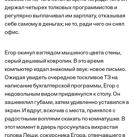
держал четырех толковых программистов и
регулярно выплачивал им зарплату, отказывая
себе самому в деньгах; не то, ради чего он снял
офис.
Егор окинул взглядом мышиного цвета стены,
серый дешевый ковролин. В это время
компьютер издал знакомый звук: новое письмо.
Ожидая увидеть очередное тоскливое ТЗ на
написание бухгалтерской программы, Егор с
недовольным видом придвинулся к столу. Он
зашевелил губами, затем удивленно уставился в
экран. И вдруг, вскочив с места, принялся с
радостными воплями скакать по комнатушке. В
этот момент в дверь просунулась вихрастая
голова Леши, сокурсника Егора, отвечавшего в