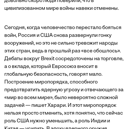
довольно скоро люди поверили, что в
цивилизованном мире войны навеки отменены.
Сегодня, когда человечество перестало бояться
войн, Россия и США снова развернули гонку
вооружений, но это не сильно тревожит народы
этих стран, ведь в прошлый раз «все обошлось».
Дебаты вокруг Brexit сосредоточены на торговле,
а о вкладе, который Евросоюз вносит в
глобальную безопасность, говорят мало.
Построение миропорядка, способного
предотвратить ядерную угрозу и отвечающего за
«мир во всем мире», было невероятно сложной
задачей — пишет Харари. И этот миропорядок
нельзя просто отменить, хотя понятно, что сейчас
роль США нужно уменьшить, а роль Индии и
Китая — усилить. В эпоху ядерного оружия