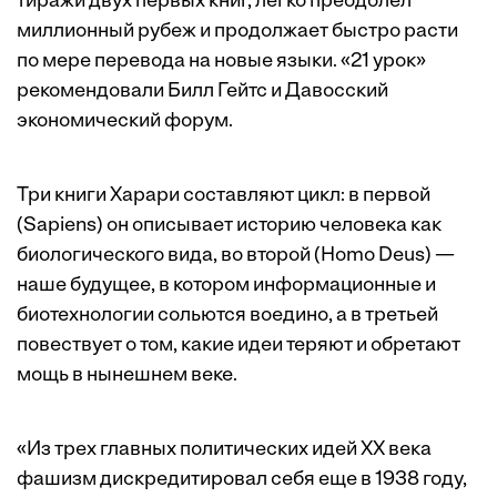
тиражи двух первых книг, легко преодолел
миллионный рубеж и продолжает быстро расти
по мере перевода на новые языки. «21 урок»
рекомендовали Билл Гейтс и Давосский
экономический форум.
Три книги Харари составляют цикл: в первой
(Sapiens) он описывает историю человека как
биологического вида, во второй (Homo Deus) —
наше будущее, в котором информационные и
биотехнологии сольются воедино, а в третьей
повествует о том, какие идеи теряют и обретают
мощь в нынешнем веке.
«Из трех главных политических идей XX века
фашизм дискредитировал себя еще в 1938 году,