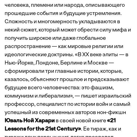
человека, племени или народа, описывающего
прошедшие события и будущие устремления.
Сложность и многомерность укладываются в
некий сюжет, который может обрести силу мифа и
получить широкое или даже глобальное
распространение — как мировые религии или
идеологические доктрины. «В XX веке элиты — в
Нью-Йорке, Лондоне, Берлине и Москве —
сформировали три главные истории, которые,
казалось, объясняют прошлое и предсказывают
будущее всего человечества: это фашизм,
коммунизм и либерализм», — пишет израильский
профессор, специалист по истории войн и самый
успешный из современных авторов нон-фикшн
Юваль Ной Харари
в своей новой книге
«21
Lessons for the 21st Century»
. Ее тираж, как и