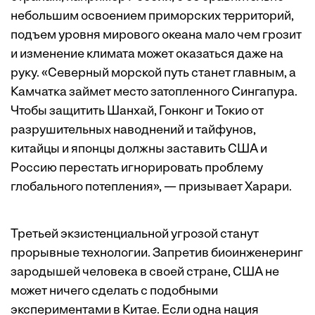
небольшим освоением приморских территорий,
подъем уровня мирового океана мало чем грозит
и изменение климата может оказаться даже на
руку. «Северный морской путь станет главным, а
Камчатка займет место затопленного Сингапура.
Чтобы защитить Шанхай, Гонконг и Токио от
разрушительных наводнений и тайфунов,
китайцы и японцы должны заставить США и
Россию перестать игнорировать проблему
глобального потепления», — призывает Харари.
Третьей экзистенциальной угрозой станут
прорывные технологии. Запретив биоинженеринг
зародышей человека в своей стране, США не
может ничего сделать с подобными
экспериментами в Китае. Если одна нация