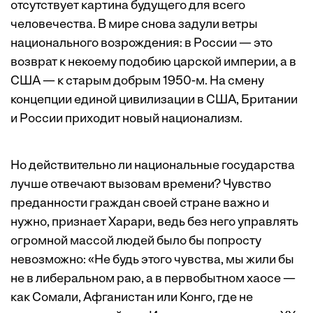
отсутствует картина будущего для всего
человечества. В мире снова задули ветры
национального возрождения: в России — это
возврат к некоему подобию царской империи, а в
США — к старым добрым 1950-м. На смену
концепции единой цивилизации в США, Британии
и России приходит новый национализм.
Но действительно ли национальные государства
лучше отвечают вызовам времени? Чувство
преданности граждан своей стране важно и
нужно, признает Харари, ведь без него управлять
огромной массой людей было бы попросту
невозможно: «Не будь этого чувства, мы жили бы
не в либеральном раю, а в первобытном хаосе —
как Сомали, Афганистан или Конго, где не