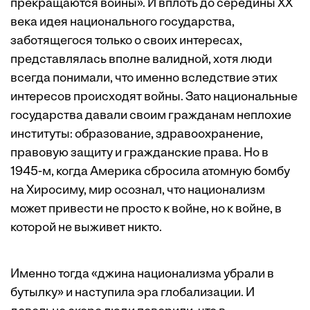
прекращаются войны». И вплоть до середины XX
века идея национального государства,
заботящегося только о своих интересах,
представлялась вполне валидной, хотя люди
всегда понимали, что именно вследствие этих
интересов происходят войны. Зато национальные
государства давали своим гражданам неплохие
институты: образование, здравоохранение,
правовую защиту и гражданские права. Но в
1945-м, когда Америка сбросила атомную бомбу
на Хиросиму, мир осознал, что национализм
может привести не просто к войне, но к войне, в
которой не выживет никто.
Именно тогда «джина национализма убрали в
бутылку» и наступила эра глобализации. И