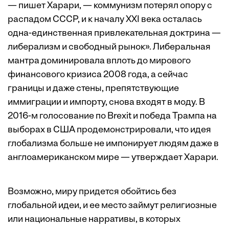
— пишет Харари, — коммунизм потерял опору с
распадом СССР, и к началу XXI века осталась
одна-­единственная привлекательная доктрина —
либерализм и свободный рынок». Либеральная
мантра доминировала вплоть до мирового
финансового кризиса 2008 года, а сейчас
границы и даже стены, препятствующие
иммиграции и импорту, снова входят в моду. В
2016-м голосование по Brexit и победа Трампа на
выборах в США продемонстрировали, что идея
глобализма больше не импонирует людям даже в
англоамериканском мире — утверждает Харари.
Возможно, миру придется обойтись без
глобальной идеи, и ее место займут религиозные
или национальные нарративы, в которых