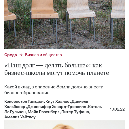
Среда
Бизнес и общество
«Наш долг — делать больше»: как
бизнес-школы могут помочь планете
Какой вклад в спасение Земли должно внести
бизнес-образование
Консепсьон Гальдон , Кнут Хаанес , Даниэль
Хальбхеер , Дженнифер Ховард-Гренвилл , Катель
10.02.22
Ле Гульвен , Майк Розенберг , Питер Туфано,
Амелия Уайтлоу