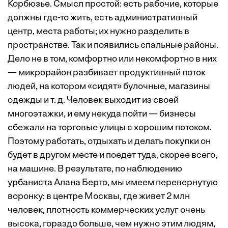
Корбюзье. Смысл простой: есть рабочие, которые
должны где-то жить, есть административный
центр, места работы; их нужно разделить в
пространстве. Так и появились спальные районы.
Дело не в том, комфортно или некомфортно в них
— микрорайон разбивает продуктивный поток
людей, на котором «сидят» булочные, магазины
одежды и т. д. Человек выходит из своей
многоэтажки, и ему некуда пойти — бизнесы
сбежали на торговые улицы с хорошим потоком.
Поэтому работать, отдыхать и делать покупки он
будет в другом месте и поедет туда, скорее всего,
на машине. В результате, по наблюдению
урбаниста Алана Берто, мы имеем перевернутую
воронку: в центре Москвы, где живет 2 млн
человек, плотность коммерческих услуг очень
высока, гораздо больше, чем нужно этим людям,