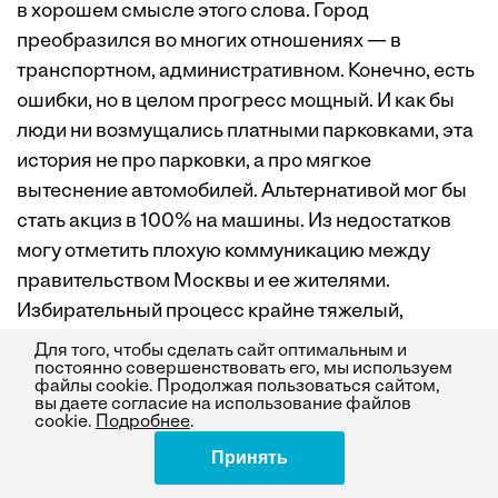
в хорошем смысле этого слова. Город
преобразился во многих отношениях — в
транспортном, административном. Конечно, есть
ошибки, но в целом прогресс мощный. И как бы
люди ни возмущались платными парковками, эта
история не про парковки, а про мягкое
вытеснение автомобилей. Альтернативой мог бы
стать акциз в 100% на машины. Из недостатков
могу отметить плохую коммуникацию между
правительством Москвы и ее жителями.
Избирательный процесс крайне тяжелый,
практически отсутствует местное
Для того, чтобы сделать сайт оптимальным и
постоянно совершенствовать его, мы используем
самоуправление. Такое ощущение, что
файлы cookie. Продолжая пользоваться сайтом,
московское правительство горожан побаивается
вы даете согласие на использование файлов
cookie.
Подробнее
.
и не всегда воспринимает как своих союзников.
Принять
Поделиться
Большие города не могут жить без обратной
связи, самоуправление «Активным