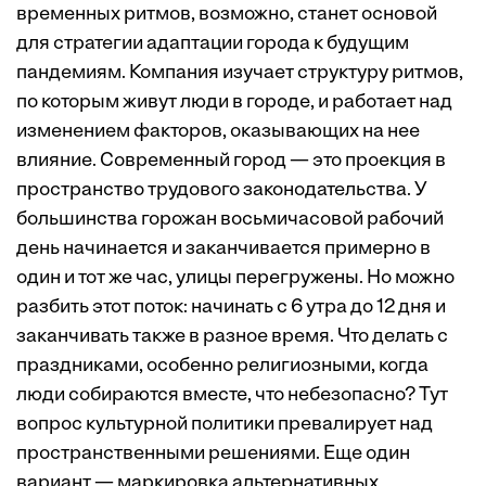
временных ритмов, возможно, станет основой
для стратегии адаптации города к будущим
пандемиям. Компания изучает структуру ритмов,
по которым живут люди в городе, и работает над
изменением факторов, оказывающих на нее
влияние. Современный город — это проекция в
пространство трудового законодательства. У
большинства горожан восьмичасовой рабочий
день начинается и заканчивается примерно в
один и тот же час, улицы перегружены. Но можно
разбить этот поток: начинать с 6 утра до 12 дня и
заканчивать также в разное время. Что делать с
праздниками, особенно религиозными, когда
люди собираются вместе, что небезопасно? Тут
вопрос культурной политики превалирует над
пространственными решениями. Еще один
вариант — маркировка альтернативных