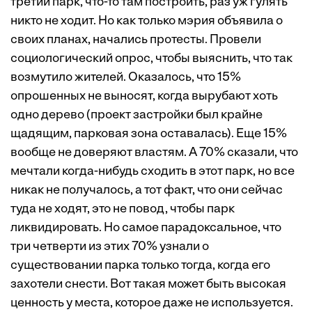
третий парк, что-то там построить, раз уж гулять
никто не ходит. Но как только мэрия объявила о
своих планах, начались протесты. Провели
социологический опрос, чтобы выяснить, что так
возмутило жителей. Оказалось, что 15%
опрошенных не выносят, когда вырубают хоть
одно дерево (проект застройки был крайне
щадящим, парковая зона оставалась). Еще 15%
вообще не доверяют властям. А 70% сказали, что
мечтали когда-нибудь сходить в этот парк, но все
никак не получалось, а тот факт, что они сейчас
туда не ходят, это не повод, чтобы парк
ликвидировать. Но самое парадоксальное, что
три четверти из этих 70% узнали о
существовании парка только тогда, когда его
захотели снести. Вот такая может быть высокая
ценность у места, которое даже не используется.