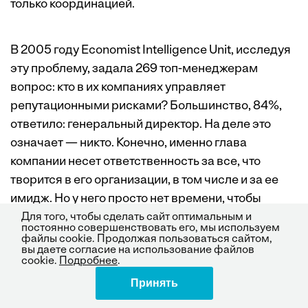
только координацией.
В 2005 году Economist Intelligence Unit, исследуя
эту проблему, задала 269 топ-менеджерам
вопрос: кто в их компаниях управляет
репутационными рисками? Большинство, 84%,
ответило: генеральный директор. На деле это
означает — никто. Конечно, именно глава
компании несет ответственность за все, что
творится в его организации, в том числе и за ее
имидж. Но у него просто нет времени, чтобы
координировать деятельность разных отделов, от
Для того, чтобы сделать сайт оптимальным и
постоянно совершенствовать его, мы используем
которых зависит репутация компании.
файлы cookie. Продолжая пользоваться сайтом,
вы даете согласие на использование файлов
cookie.
Подробнее
.
Управление репутационными рисками
Принять
Поделиться