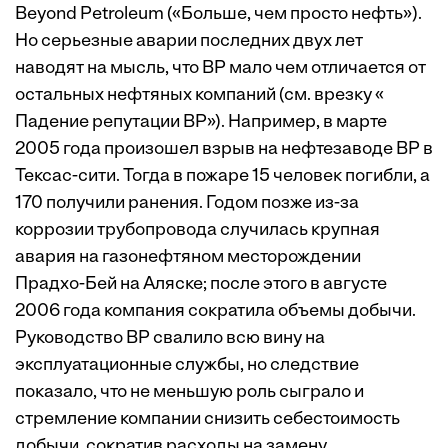
Beyond Petroleum («Больше, чем просто нефть»).
Но серьезные аварии последних двух лет
наводят на мысль, что ВР мало чем отличается от
остальных нефтяных компаний (см. врезку «
Падение репутации ВР
»). Например, в марте
2005 года произошел взрыв на нефтезаводе ВР в
Тексас-сити. Тогда в пожаре 15 человек погибли, а
170 получили ранения. Годом позже из-за
коррозии трубопровода случилась крупная
авария на газонефтяном месторождении
Прадхо-Бей на Аляске; после этого в августе
2006 года компания сократила объемы добычи.
Руководство ВР свалило всю вину на
эксплуатационные службы, но следствие
показало, что не меньшую роль сыграло и
стремление компании снизить себестоимость
добычи, сократив расходы на замену