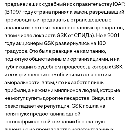
предъявивших судебный иск правительству ЮАР.
(В 1997 году страна приняла закон, разрешавший
производить и продавать в стране дешевые
аналоги известных запатентованных препаратов,
в том числе лекарств GSK от СПИДа). Но в 2001
году акционеры GSK развернулись на 180
градусов. Это была реакция на кампанию,
поднятую общественными организациями, и на
публикации о судебном процессе, в которых GSK
и ее «приспешников» обвиняли в алчности и
аморальности, в том, что их заботят лишь
прибыли, а не жизни миллионов людей, которые
не могут купить дорогие лекарства. Видя, как
резко падает ее репутация, GSK пошла на
попятную: предоставила одной
южноафриканской компании бесплатную
лицензию на производство непатентованных