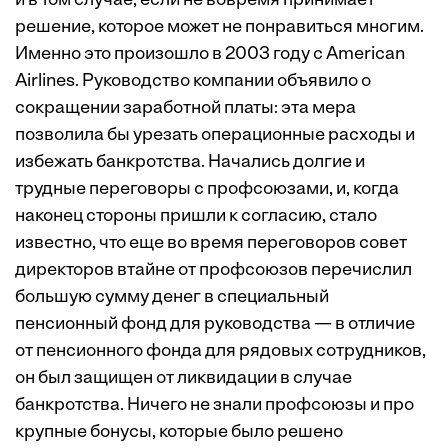
и в том случае, если не вовремя принимает
решение, которое может не понравиться многим.
Именно это произошло в 2003 году с American
Airlines. Руководство компании объявило о
сокращении заработной платы: эта мера
позволила бы урезать операционные расходы и
избежать банкротства. Начались долгие и
трудные переговоры с профсоюзами, и, когда
наконец стороны пришли к согласию, стало
известно, что еще во время переговоров совет
директоров втайне от профсоюзов перечислил
большую сумму денег в специальный
пенсионный фонд для руководства — в отличие
от пенсионного фонда для рядовых сотрудников,
он был защищен от ликвидации в случае
банкротства. Ничего не знали профсоюзы и про
крупные бонусы, которые было решено