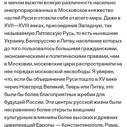
и мечом выжгли всякую различность насильно
инкорпорированных в Московское княжество
частей Руси и отсекли себя от всего мира. Даже в
XVII—XVIII веках, ­присоединив Западную, так
называемую Литовскую Русь, то есть нынешние
Украину, Белоруссию и Литву, население которых
до того пользовалось большими гражданскими,
экономическими и политическими правами, чем
в Московии, московские цари распространили на
нее порядки московской несвободы. Я уверен,
что, если бы объединение Руси пошло в XV веке
через Новгород Великий, Тверь или Литву, это
были бы более благоприятные жребии для
будущей России. Эти центры русской жизни были
несравненно более открыты внешним
культурным влияниям более высоких и древних
цивилизаций Европы — Константинополя, Рима,