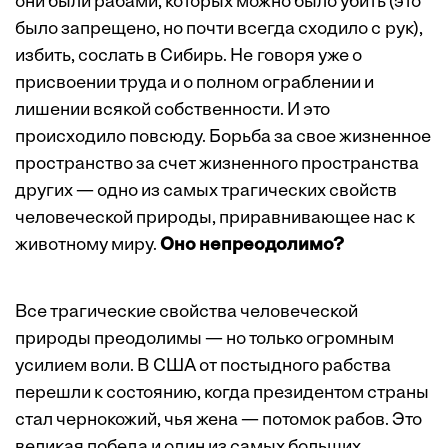
они были рабами, ­которых можно было убить (это
было запрещено, но почти всегда сходило с рук),
избить, сослать в Сибирь. Не говоря уже о
присвоении труда и о полном ограблении и
лишении всякой собственности. И это
происходило повсюду. Борьба за свое жизненное
пространство за счет жизненного пространства
других — одно из самых трагических свойств
человеческой природы, приравнивающее нас к
животному миру.
Оно непреодолимо?
Все трагические свойства человеческой
природы преодолимы — но только огромным
усилием воли. В США от постыдного рабства
перешли к состоянию, когда ­президентом страны
стал чернокожий, чья жена — потомок рабов. Это
великая победа и один из самых больших