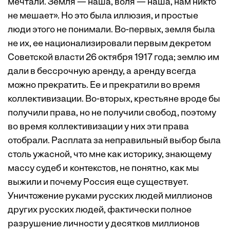
мечтали. Земля — наша, воля — наша, нам никто
не мешает». Но это была иллюзия, и простые
люди этого не понимали. Во-первых, земля была
не их, ее национализировали первым декретом
Советской власти 26 октября 1917 года; землю им
дали в бессрочную аренду, а аренду всегда
можно прекратить. Ее и прекратили во время
коллективизации. Во-вторых, крестьяне вроде бы
получили права, но не получили свобод, поэтому
во время коллективизации у них эти права
отобрали. Расплата за неправильный выбор была
столь ужасной, что мне как историку, знающему
массу судеб и контекстов, не понятно, как мы
выжили и почему Россия еще существует.
Уничтожение руками русских людей миллионов
других русских людей, фактически полное
разрушение личности у десятков миллионов