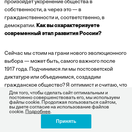
произойдет укоренение общества в
собственности, а через это — в
гражданственности и, соответст­венно, в
демократии.
Как вы охарактеризуете
современный этап развития России?
Сейчас мы стоим на грани нового эволюционного
выбора — ­может быть, самого важного после
1917 года. Подчинимся ли мы постсоветской
диктатуре или объединимся, создадим
гражданское общество? Я оптимист и считаю, что
раз Европа смогла преодолеть рабство и прийти
Для того, чтобы сделать сайт оптимальным и
постоянно совершенствовать его, мы используем
к гуманизму, то и мы сможем. К тому же я вижу
файлы cookie. Продолжая пользоваться сайтом,
вы даете согласие на использование файлов
некоторые признаки вы­здоровления общества. В
cookie.
Подробнее
.
последние годы мы наконец отошли от шока,
Принять
Поделиться
который испытали после падения советской