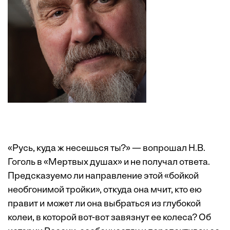
«Русь, куда ж несешься ты?» — вопрошал Н.В.
Гоголь в «Мертвых душах» и не получал ответа.
Предсказуемо ли направление этой «бойкой
необгонимой тройки», откуда она мчит, кто ею
правит и может ли она выбраться из глубокой
колеи, в которой вот-вот завязнут ее колеса? Об