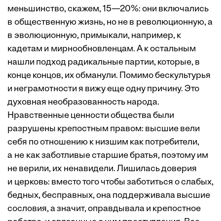
меньшинство, скажем, 15—20%: они включались
в общественную жизнь, но не в революционную, а
в эволюционную, примыкали, например, к
кадетам и мирнообновленцам. А к остальным
нашли подход радикальные партии, которые, в
конце концов, их обманули. Помимо бескультурья
и неграмотности я вижу еще одну причину. Это
духовная необразованность народа.
Нравственные ценности общества были
разрушены крепостным правом: высшие вели
себя по отношению к низшим как потребители,
а не как заботливые старшие братья, поэтому им
не верили, их ­ненавидели. Лишилась доверия
и церковь: вместо того чтобы заботиться о слабых,
бедных, бесправных, она поддерживала высшие
сословия, а значит, оправдывала и крепостное