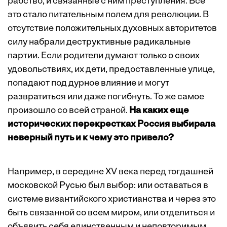
рабство, и связанные с ним преступ­ления. Все
это стало питательным полем для революции. В
отсутствие положительных духовных авторитетов
силу набрали деструктивные радикальные
партии. Если родители думают только о своих
удовольствиях, их дети, предоставленные улице,
попадают под дурное влияние и могут
развратиться или даже погибнуть. То же самое
произошло со всей страной.
На каких еще
исторических перекрестках Россия выбирала
неверный путь и к чему это привело?
Например, в середине XV века перед тогдашней
московской Русью был выбор: или оставаться в
системе византийского христианства и через это
быть связанной со всем миром, или отделиться и
объявить себя единственным и неповторимым