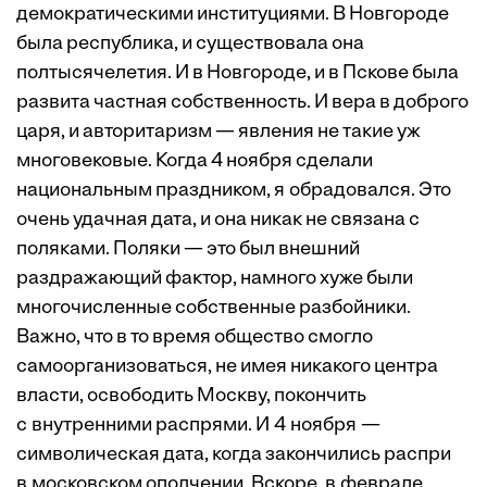
демократическими институциями. В Новгороде
была республика, и существовала она
полтысячелетия. И в Новгороде, и в Пскове была
развита частная собственность. И вера в доброго
царя, и авторитаризм — явления не такие уж
многовековые. Когда 4 ноября сделали
национальным праздником, я обрадовался. Это
очень удачная дата, и она никак не связана с
поляками. Поляки — это был внешний
раздражающий фактор, намного хуже были
многочисленные собственные разбойники.
Важно, что в то время общество смогло
самоорганизоваться, не имея никакого центра
власти, освободить Москву, покончить
с внутренними распрями. И 4 ноября —
символическая дата, когда закончились распри
в московском ополчении. Вскоре, в феврале