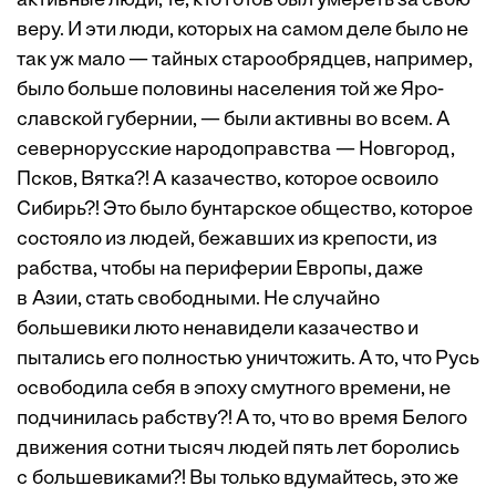
активные люди, те, кто готов был умереть за свою
веру. И эти люди, которых на самом деле было не
так уж мало — тайных старообрядцев, например,
было больше половины населения той же Яро­
славской губернии, — были активны во всем. А
севернорусские народоправства — Новгород,
Псков, Вятка?! А казачество, которое освоило
Сибирь?! Это было бунтарское общество, которое
состояло из людей, бежавших из крепости, из
рабства, чтобы на периферии Европы, даже
в Азии, стать свободными. Не случайно
большевики люто ненавидели казачество и
пытались его полностью уничтожить. А то, что Русь
освободила себя в эпоху смутного времени, не
подчинилась рабству?! А то, что во время Белого
движения сотни тысяч людей пять лет боролись
с большевиками?! Вы только вдумайтесь, это же