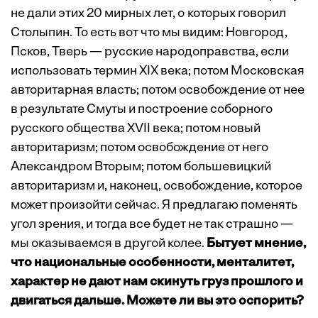
не дали этих 20 мирных лет, о которых говорил
Столыпин. То есть вот что мы видим: Новгород,
Псков, Тверь — русские народоправства, если
использовать термин XIX века; потом Московская
авторитарная власть; потом освобож­дение от нее
в результате Смуты и построение соборного
русского общества XVII века; потом новый
авторитаризм; потом освобождение от него
Александром Вторым; потом большевицкий
авторитаризм и, наконец, освобождение, которое
может произойти сейчас. Я предлагаю поменять
угол зрения, и тогда все будет не так страшно —
мы оказываемся в другой колее.
Бытует мнение,
что национальные особенности, менталитет,
характер не дают нам скинуть груз прошлого и
двигаться дальше. Можете ли вы это оспорить?