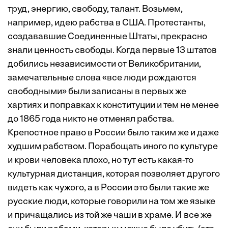
труд, энергию, свободу, талант. Возьмем,
например, идею рабства в США. Протестанты,
создававшие Соединенные Штаты, прекрасно
знали ценность свободы. Когда первые 13 штатов
добились независимости от Великобритании,
замечательные слова «все люди рождаются
свободными» были записаны в первых же
хартиях и поправках к конституции и тем не менее
до 1865 года никто не отменял рабства.
Крепостное право в России было таким же и даже
худшим рабством. Порабощать иного по культуре
и крови человека плохо, но тут есть какая-то
культурная дистанция, которая позволяет другого
видеть как чужого, а в России это были такие же
русские люди, которые говорили на том же языке
и причащались из той же чаши в храме. И все же