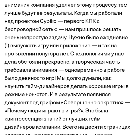
внимания компания уделяет этому процессу, тем
лучше будут ее результаты. Когда мы работали
над проектом Cybiko — первого КПК с
беспроводной сетью — нам пришлось решать
очень непростую задачу. Нужно было ежедневно
(!) выпускать игру или приложение — и так на
протяжении полутора лет. С технологиями у нас
дела обстояли прекрасно, а творческая часть
требовала внимания — одновременно в работе
было девяносто игр! Мы долго думали, как
научить гейм-дизайнеров делать хорошие игры в
режиме нон-стоп. И в результате появился
документ под грифом «Совершенно секретно» —
«Почему люди играют в игры?». Это была
квинтэссенция знаний от лучших гейм-
дизайнеров компании. Всего на десяти страницах