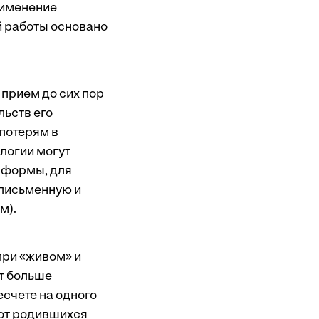
рименение
й работы основано
прием до сих пор
льств его
 потерям в
логии могут
 формы, для
 письменную и
м).
при «живом» и
т больше
счете на одного
 от родившихся