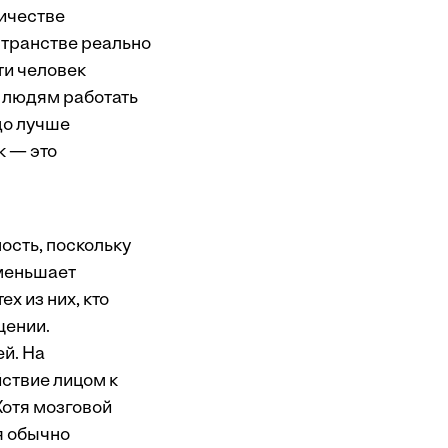
личестве
странстве реально
ти человек
я людям работать
до лучше
к — это
ость, поскольку
уменьшает
х из них, кто
щении.
й. На
ствие лицом к
Хотя мозговой
я обычно