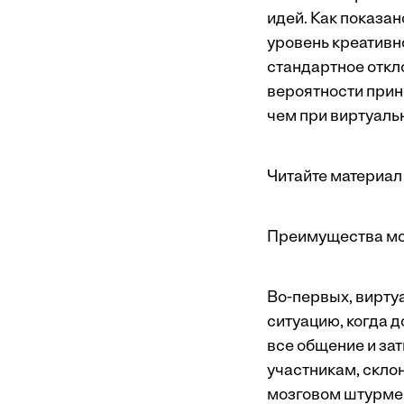
идей. Как показа
уровень креативн
стандартное откло
вероятности прин
чем при виртуаль
Читайте материал 
Преимущества моз
Во-первых, вирту
ситуацию, когда 
все общение и зат
участникам, скло
мозговом штурме 