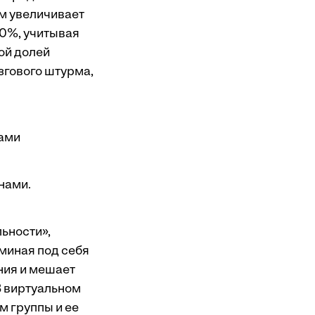
рм увеличивает
50%, учитывая
шой долей
згового штурма,
тами
нами.
ьности»,
миная под себя
ания и мешает
В виртуальном
м группы и ее