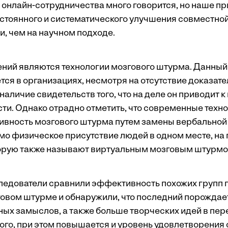
 онлайн-сотрудничества много говорится, но наше п
остоянного и систематического улучшения совместно
и, чем на научном подходе.
ний являются технологии мозгового штурма. Данный 
ся в организациях, несмотря на отсутствие доказате
аличие свидетельств того, что на деле он приводит к
ти. Однако отрадно отметить, что современные техно
вность мозгового штурма путем замены вербальной
мо физическое присутствие людей в одном месте, на
орую также называют виртуальным мозговым штурмо
ледователи сравнили эффективность похожих групп 
овом штурме и обнаружили, что последний порождае
ых замыслов, а также больше творческих идей в пере
того, при этом повышается и уровень удовлетворения