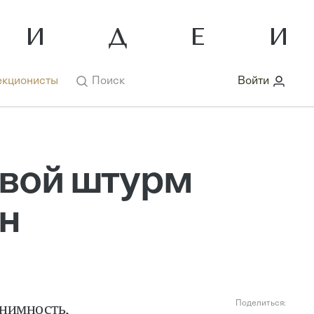
кционисты
Поиск
Войти
овой штурм
н
онимность,
Поделиться: