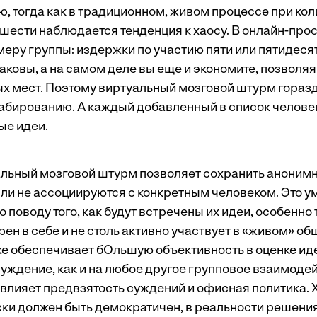
ю, тогда как в традиционном, живом процессе при ко
 шести наблюдается тенденция к хаосу. В онлайн-про
меру группы: издержки по участию пяти или пятидеся
аковы, а на самом деле вы еще и экономите, позволя
ых мест. Поэтому виртуальный мозговой штурм гораз
бированию. А каждый добавленный в список челове
ые идеи.
альный мозговой штурм позволяет сохранить анонимн
и не ассоциируются с конкретным человеком. Это 
поводу того, как будут встречены их идеи, особенно те
ен в себе и не столь активно участвует в «живом» об
е обеспечивает бОльшую объективность в оценке иде
уждение, как и на любое другое групповое взаимодей
 влияет предвзятость суждений и офисная политика. 
ки должен быть демократичен, в реальности решени