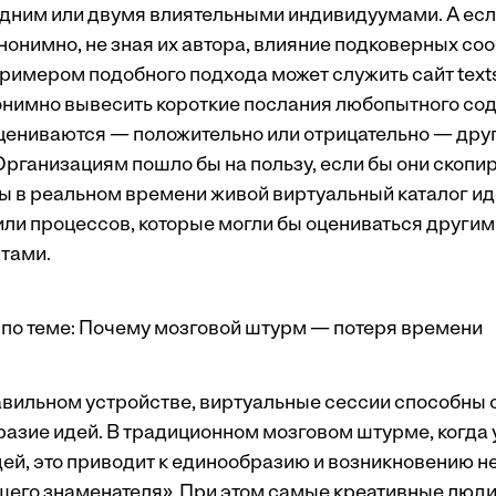
дним или двумя влиятельными индивидуумами. А есл
нонимно, не зная их автора, влияние подковерных с
 Примером подобного подхода может служить
сайт
text
нимно вывесить короткие послания любопытного со
цениваются — положительно или отрицательно — дру
Организациям пошло бы на пользу, если бы они скоп
бы в реальном времени живой виртуальный каталог ид
или процессов, которые могли бы оцениваться другим
нтами.
по теме:
Почему мозговой штурм — потеря времени
равильном устройстве, виртуальные сессии способны
азие идей. В традиционном мозговом штурме, когда
ей, это приводит к единообразию и возникновению н
его знаменателя». При этом самые креативные люди