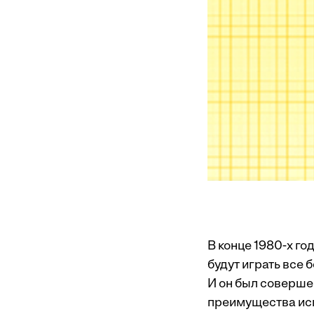
В конце 1980-х г
будут играть все
И он был соверше
преимущества исп