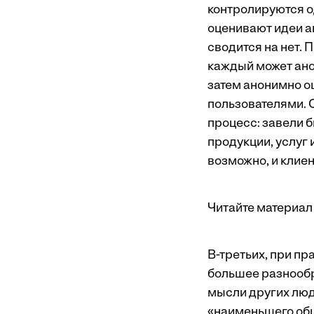
контролируются о
оценивают идеи а
сводится на нет.
каждый может ано
затем анонимно о
пользователями. 
процесс: завели 
продукции, услуг 
возможно, и клие
Читайте материал 
В-третьих, при п
большее разнообр
мысли других люд
«наименьшего общ