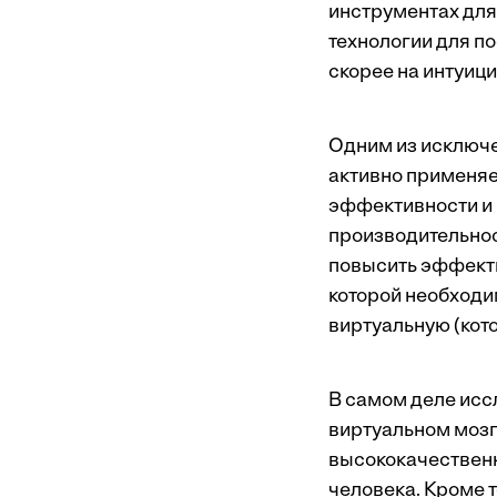
инструментах для
технологии для п
скорее на интуици
Одним из исключе
активно применяет
эффективности и н
производительнос
повысить эффекти
которой необходи
виртуальную (кот
В самом деле исс
виртуальном мозг
высококачественн
человека. Кроме 