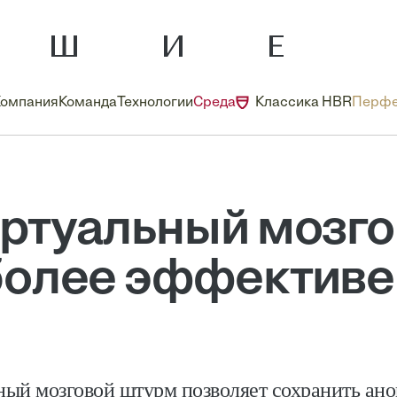
Компания
Команда
Технологии
Среда
Классика HBR
Перфе
ртуальный мозг
более эффективе
ый мозговой штурм позволяет сохранить ан