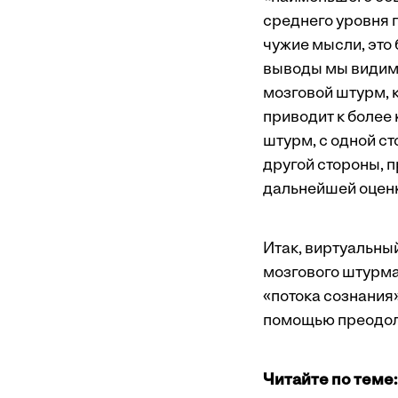
среднего уровня г
чужие мысли, это
выводы мы видим 
мозговой штурм, к
приводит к более
штурм, с одной с
другой стороны, 
дальнейшей оценк
Итак, виртуальны
мозгового штурма
«потока сознания»
помощью преодол
Читайте по теме: