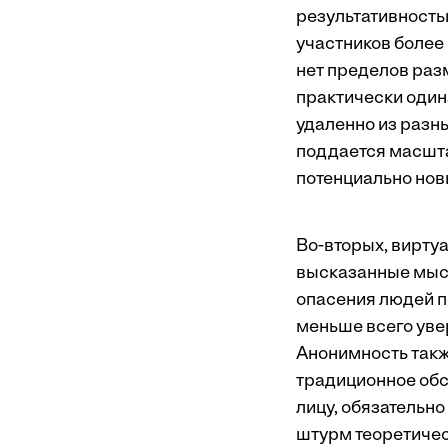
результативность
участников более
нет пределов раз
практически один
удаленно из разн
поддается масшта
потенциально нов
Во-вторых, вирту
высказанные мысл
опасения людей по 
меньше всего увер
Анонимность такж
традиционное обс
лицу, обязательно
штурм теоретичес