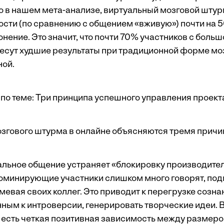
но в нашем мета-анализе, виртуальный мозговой шту
ости (по сравнению с общением «вживую») почти на 
нение. Это значит, что почти 70% участников с боль
есут худшие результаты при традиционной форме мо
ной.
по теме:
Три принципа успешного управления проек
гового штурма в онлайне объясняются тремя причи
альное общение устраняет «блокировку производител
доминирующие участники слишком много говорят, под
мевая своих коллег. Это приводит к перегрузке созн
нным к интроверсии, генерировать творческие идеи. 
есть четкая позитивная зависимость между размеро