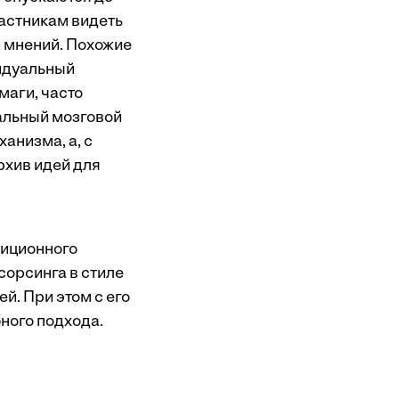
частникам видеть
ю мнений. Похожие
идуальный
маги, часто
альный мозговой
анизма, а, с
рхив идей для
диционного
сорсинга в стиле
й. При этом с его
ного подхода.