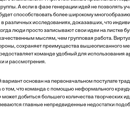
руппы. А если в фазе генерации идей не позволять у
 будет способствовать более широкому многообрази
в различных исследованиях, доказавших, что индив
огда люди просто записывают свои идеи на листке бу
 качественным мыслям, чем групповая работа. Вирту
тороны, сохраняет преимущества вышеописанного мех
предоставляет команде удобный для использования а
и и рассмотрения.
й вариант основан на первоначальном постулате тра
 о том, что команда с помощью неформального крауд
 может добиться большего количества творческих иде
еваются главные непредвиденные недостатки подоб