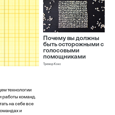
Почему вы должны
быть осторожными с
голосовыми
помощниками
Тревор Кокс
щем технологии
и работы команд.
ать на себе все
командах и