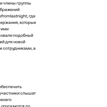
и члены группы
оображений
sfromlastnight, где
держания, которые
гими
ировали подобный
ей для новой
и сотрудниками, а
 обеспечить
 участники слышат
екоего
 опускаются до