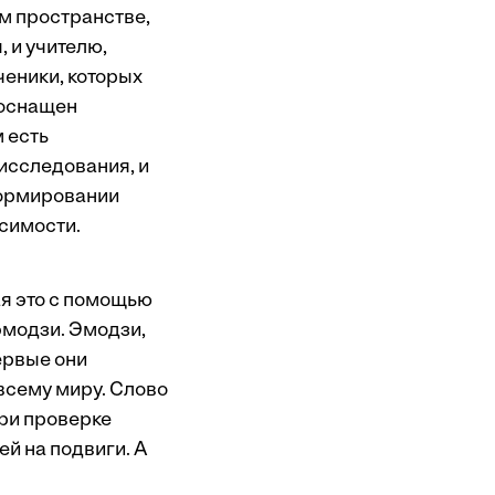
м пространстве,
 и учителю,
ученики, которых
 оснащен
 есть
 исследования, и
 формировании
симости.
я это с помощью
эмодзи. Эмодзи,
ервые они
всему миру. Слово
при проверке
ей на подвиги. А