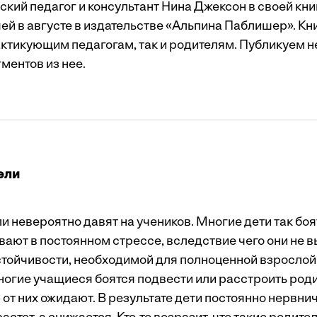
ский педагог и консультант Нина Джексон в своей кн
ей в августе в издательстве «Альпина Паблишер». Кни
актикующим педагогам, так и родителям. Публикуем н
ентов из нее.
ели
 невероятно давят на учеников. Многие дети так боя
ывают в постоянном стрессе, вследствие чего они не
тойчивости, необходимой для полноценной взрослой
ногие учащиеся боятся подвести или расстроить роди
 от них ожидают. В результате дети постоянно нервнич