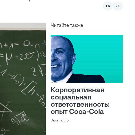
TG
VK
Читайте также
Корпоративная
социальная
ответственность:
опыт Coca-Cola
Эми Галло