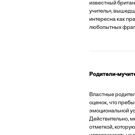
известный британ
учитель», вышедш
интересна как пр
любопытных фрагм
Родители-мучит
Властные родители
оценок, что преб
эмоциональной ус
Действительно, м
отметкой, которую