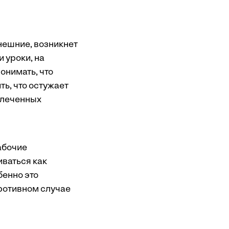
нешние, возникнет
и уроки, на
понимать, что
ь, что остужает
увлеченных
рабочие
иваться как
бенно это
противном случае