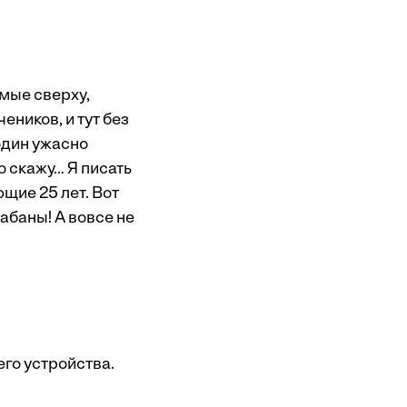
мые сверху,
ников, и тут без
 один ужасно
о скажу… Я писать
ющие 25 лет. Вот
рабаны! А вовсе не
его устройства.