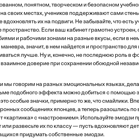
зованном, понятном, творческом и безопасном учебно
на своих местах, учеников поддерживают сами стены,
е вдохновлять их на подвиги. Не забывайте, что есть 
е пространство. Если ваш кабинет грамотно устроен,
иями и рабочими зонами на разные вкусы, если в нем
маневра, значит, в нем найдется и пространство для
аиваться лучше. Ну и, конечно, не последнюю роль в
 взаимное доверие при сохранении обоюдной незави
 мы говорим на разных эмоциональных языках, дела
сьме подобного эффекта можно добиться с помощью 
это особые значки, примерно то же, что смайлики. Вп
тронных сообщениях японцев, а теперь разошлись по 
т «картинка» с «настроением». Используйте эмодзи 
или развесьте их по классу — пусть вдохновляют дет
ащихся придумать собственные эмодзи.