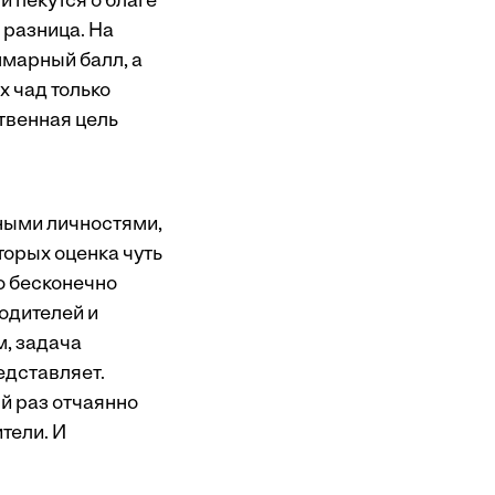
и пекутся о благе
 разница. На
ммарный балл, а
х чад только
твенная цель
ьными личностями,
торых оценка чуть
о бесконечно
одителей и
м, задача
редставляет.
й раз отчаянно
тели. И