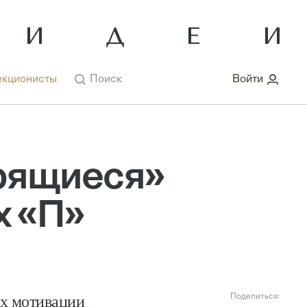
кционисты
Поиск
Войти
крящиеся»
х «П»
ах мотивации
Поделиться: