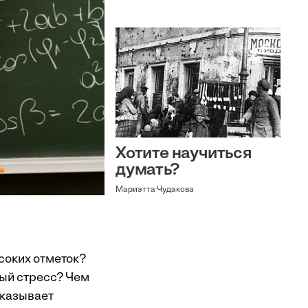
Хотите научиться
думать?
Мариэтта Чудакова
соких отметок?
ный стресс? Чем
сказывает