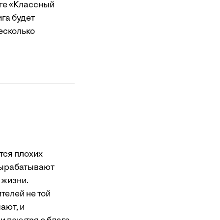
иге «Классный
га будет
есколько
тся плохих
 вырабатывают
 жизни.
телей не той
ают, и