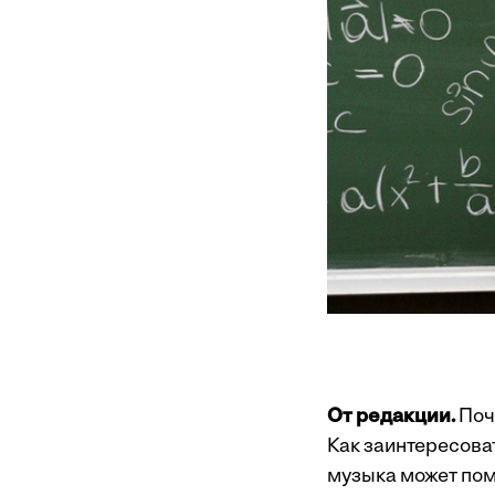
От редакции.
Поч
Как заинтересоват
музыка может пом