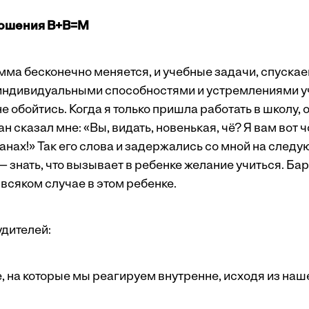
ошения В+В=М
ма бесконечно меняется, и учебные задачи, спускае
 индивидуальными способностями и устремлениями уче
е обойтись. Когда я только пришла работать в школу,
 сказал мне: «Вы, видать, новенькая, чё? Я вам вот ч
абанах!» Так его слова и задержались со мной на следу
— знать, что вызывает в ребенке желание учиться. Ба
всяком случае в этом ребенке.
удителей:
е, на которые мы реагируем внутренне, исходя из наш