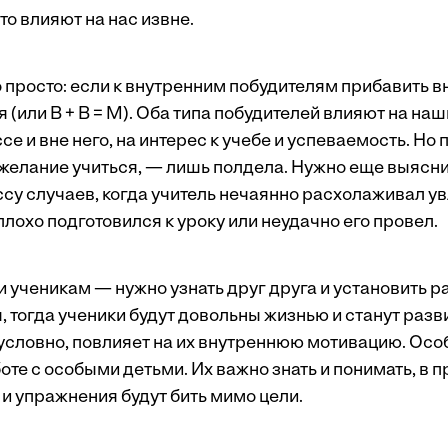
то влияют на нас извне.
о просто: если к внутренним побудителям прибавить в
 (или В + В = М). Оба типа побудителей влияют на наш
се и вне него, на интерес к учебе и успеваемость. Но 
 желание учиться, — лишь полдела. Нужно еще выяснит
ассу случаев, когда учитель нечаянно расхолаживал 
 плохо подготовился к уроку или неудачно его провел.
и ученикам — нужно узнать друг друга и установить 
 тогда ученики будут довольны жизнью и станут разв
зусловно, повлияет на их внутреннюю мотивацию. Осо
оте с особыми детьми. Их важно знать и понимать, в 
и упражнения будут бить мимо цели.