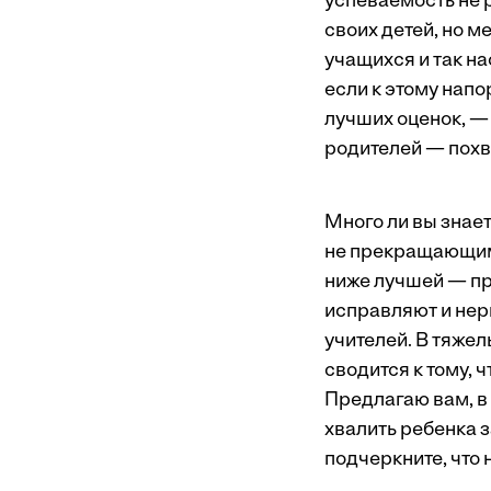
успеваемость не ра
своих детей, но 
учащихся и так н
если к этому напо
лучших оценок, —
родителей — похв
Много ли вы знае
не прекращающими 
ниже лучшей — про
исправляют и нер
учителей. В тяжел
сводится к тому, 
Предлагаю вам, в
хвалить ребенка з
подчеркните, что 