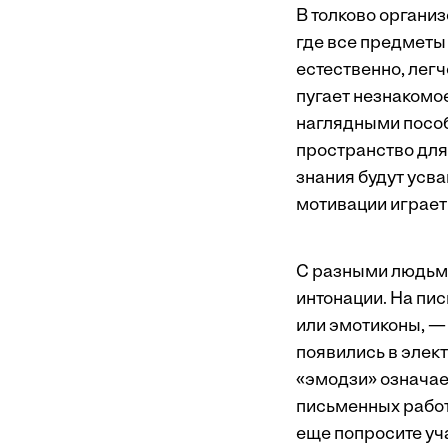
В толково органи
где все предметы 
естественно, легч
пугает незнакомо
наглядными пособ
пространство для 
знания будут усв
мотивации играет
С разными людьми
интонации. На пи
или эмотиконы, — 
появились в элек
«эмодзи» означае
письменных работ 
еще попросите уч