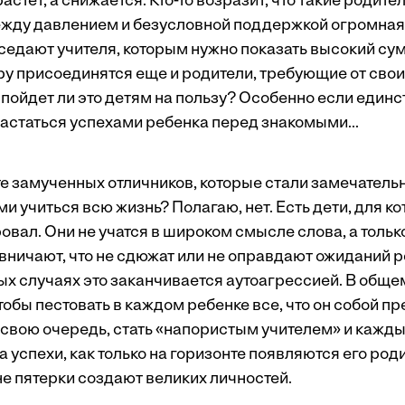
стет, а снижается. Кто-то возразит, что такие родител
между давлением и безусловной поддержкой огромная
аседают учителя, которым нужно показать высокий су
ру присоединятся еще и родители, требующие от свои
 пойдет ли это детям на пользу? Особенно если единс
астаться успехами ребенка перед знакомыми...
те замученных отличников, которые стали замечател
учиться всю жизнь? Полагаю, нет. Есть дети, для ко
вал. Они не учатся в широком смысле слова, а тольк
вничают, что не сдюжат или не оправдают ожиданий р
ых случаях это заканчивается аутоагрессией. В обще
чтобы пестовать в каждом ребенке все, что он собой п
 свою очередь, стать «напористым учителем» и кажды
а успехи, как только на горизонте появляются его роди
не пятерки создают великих личностей.