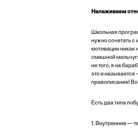
Налаживаем отн
Школьная програм
нужно сочетать с
мотивации никак н
смешной мальчуган
не того, я на бар
это и называется 
правописание! Во 
Есть два типа поб
1. Внутренние — т