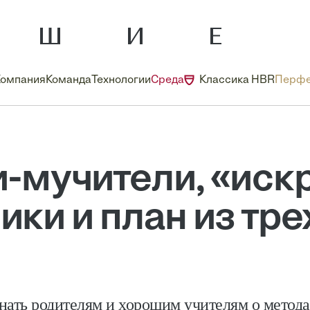
Компания
Команда
Технологии
Среда
Классика HBR
Перфе
-мучители, «ис
ики и план из тре
нать родителям и хорошим учителям о метод