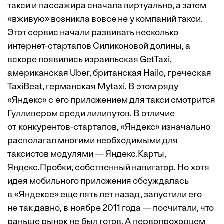
такси и пассажира сначала виртуально, а затем
«вживую» возникла вовсе не у компаний такси.
Этот сервис начали развивать несколько
интернет-стартапов Силиконовой долины, а
вскоре появились израильская GetTaxi,
американская Uber, британская Hailo, греческая
TaxiBeat, германская Mytaxi. В этом ряду
«Яндекс» с его приложением для такси смотрится
Гулливером среди лилипутов. В отличие
от конкурентов-стартапов, «Яндекс» изначально
располагал многими необходимыми для
таксистов модулями — Яндекс.Карты,
Яндекс.Пробки, собственный навигатор. Но хотя
идея мобильного приложения обсуждалась
в «Яндексе» еще пять лет назад, запустили его
не так давно, в ноябре 2011 года — посчитали, что
раньше рынок не был готов. А первопроходцем