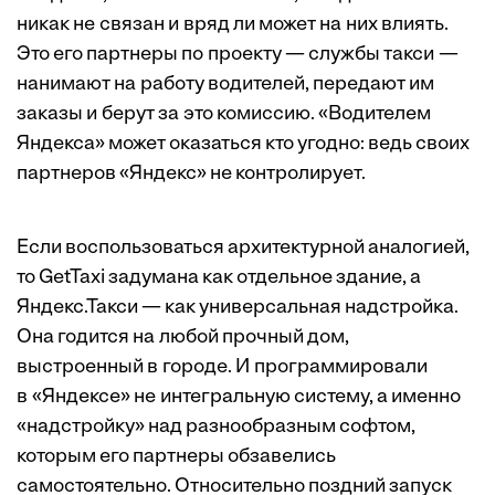
никак не связан и вряд ли может на них влиять.
Это его партнеры по проекту — службы такси —
нанимают на работу водителей, передают им
заказы и берут за это комиссию. «Водителем
Яндекса» может оказаться кто угодно: ведь своих
партнеров «Яндекс» не контролирует.
Если воспользоваться архитектурной аналогией,
то GetTaxi задумана как отдельное здание, а
Яндекс.Такси — как универсальная надстройка.
Она годится на любой прочный дом,
выстроенный в городе. И программировали
в «Яндексе» не интегральную систему, а именно
«надстройку» над разнообразным софтом,
которым его парт­неры обзавелись
самостоятельно. Относительно поздний запуск