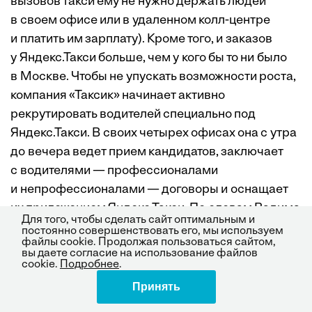
вызовов такси ему не нужно держать людей
в своем офисе или в удаленном колл-центре
и платить им зарплату). Кроме того, и заказов
у Яндекс.Такси больше, чем у кого бы то ни было
в Москве. Чтобы не упускать возможности роста,
компания «Таксик» начинает активно
рекрутировать водителей специально под
Яндекс.Такси. В своих четырех офисах она с утра
до вечера ведет прием кандидатов, заключает
с водителями — профессионалами
и непрофессионалами — договоры и оснащает
их приложением Яндекс.Такси. По словам Вадима
Для того, чтобы сделать сайт оптимальным и
Иващенко, рекрутмент водителей — тяжелая
постоянно совершенствовать его, мы используем
файлы cookie. Продолжая пользоваться сайтом,
работа. «Наши девушки не выдерживали
вы даете согласие на использование файлов
и плакали, поэтому пришлось брать в кадровую
cookie.
Подробнее
.
службу мужчин», — говорит он. Наконец, «Таксик»
Принять
Поделиться
догадался передать функцию заключения