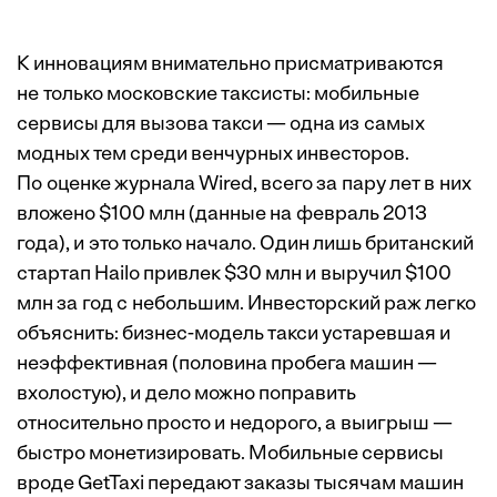
К инновациям внимательно присматриваются
не только московские таксисты: мобильные
сервисы для вызова такси — одна из самых
модных тем среди венчурных инвесторов.
По оценке журнала Wired, всего за пару лет в них
вложено $100 млн (данные на февраль 2013
года), и это только начало. Один лишь британский
стартап Hailo привлек $30 млн и выручил $100
млн за год с небольшим. Инвесторский раж легко
объяснить: бизнес-модель такси устаревшая и
неэффективная (половина пробега машин —
вхолостую), и дело можно поправить
относительно просто и недорого, а выигрыш —
быстро монетизировать. Мобильные сервисы
вроде GetTaxi передают заказы тысячам машин