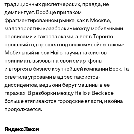
традиционных диспетчерских, правда, не
демпингует. Вообще при таком
фрагментированном рынке, как в Москве,
маловероятны «разборки» между мобильными
сервисами и таксопарками, а вот в Торонто
прошлый год прошел под знаком «войны такси».
Мобильный игрок Hailo научил таксистов
принимать вызовы на свои смартфоны —
и вторгся в бизнес крупнейшей компании Beck. Та
ответила угрозами в адрес таксистов-
диссидентов, ведь они берут машины в ее
гаражах. В разборки между Hailo и Beck все
больше втягиваются городские власти, и война
продолжается.
Яндекс.Такси