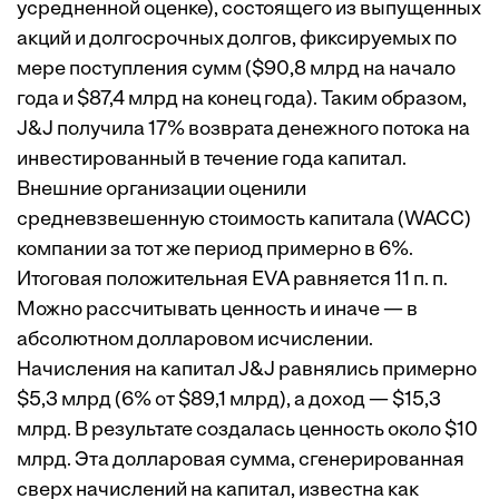
усредненной оценке), состоящего из выпущенных
акций и долгосрочных долгов, фиксируемых по
мере поступления сумм ($90,8 млрд на начало
года и $87,4 млрд на конец года). Таким образом,
J&J получила 17% возврата денежного потока на
инвестированный в течение года капитал.
Внешние организации оценили
средневзвешенную стоимость капитала (WACC)
компании за тот же период примерно в 6%.
Итоговая положительная EVA равняется 11 п. п.
Можно ­рассчитывать ценность и иначе — в
абсолютном долларовом исчислении.
Начисления на капитал J&J равнялись примерно
$5,3 млрд (6% от $89,1 млрд), а доход — $15,3
млрд. В результате создалась ценность около $10
млрд. Эта долларовая сумма, сгенерированная
сверх начислений на капитал, известна как