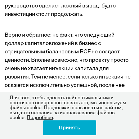
руководство сделает ложный вывод, будто
инвестиции стоит продолжать.
Верно и обратное: не факт, что следующий
доллар капиталовложений в бизнес с
отрицательным балансовым RCF не создаст
ценности. Вполне возможно, что проекту просто
очень не хватает инъекции капитала для
развития. Тем не менее, если только инъекция не
окажется исключительно успешной, после нее
проект продолжит в целом демонстрировать
Для того, чтобы сделать сайт оптимальным и
отрицательный RCF, потому что, даже создав
постоянно совершенствовать его, мы используем
файлы cookie. Продолжая пользоваться сайтом,
значительную акционерную ценность, одно
вы даете согласие на использование файлов
cookie.
Подробнее
.
вложение не сможет сразу покрыть все ошибки
прежних инвестиций. Поэтому топ-менеджеры
Принять
Поделиться
вновь сочтут инвестицию неудачной, что на