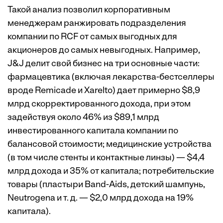
Такой анализ позволил корпоративным
менеджерам ранжировать подразделения
компании по RCF от самых выгодных для
акционеров до самых невыгодных. Например,
J&J делит свой бизнес на три основные части:
фармацевтика (включая лекарства-бестселлеры
вроде Remicade и Xarelto) дает примерно $8,9
млрд скорректированного дохода, при этом
задействуя около 46% из $89,1 млрд
инвестированного капитала компании по
балансовой стоимости; медицинские устройства
(в том числе стенты и контактные линзы) — $4,4
млрд дохода и 35% от капитала; потребительские
товары (пластыри Band-Aids, детский шампунь,
Neutrogena и т. д. — $2,0 млрд дохода на 19%
капитала).