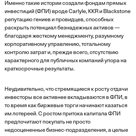
Именно такие истории создали фондам прямых
инвестиций (ФПИ) вроде Carlyle, KKR и Blackstone
репутацию гениев и провидцев, способных
раскрыть потенциал безнадежных активов —
благодаря жесткому менеджменту, разумному
корпоративному управлению, тотальному
контролю затрат и, прежде всего, отсутствию
характерного для публичных компаний упора на
краткосрочные результаты.
Неудивительно, что стремящиеся к росту отдачи
инвесторы все активнее вкладываются в ФПИ, в
то время как биржевые торги начинают казаться
им лотереей. С ростом притока капитала ФПИ
предпочитают покупать не просто
недооцененные бизнес-подразделения, а целые