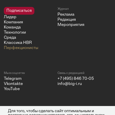
Журнал
Подписаться
Реклама
Лидер
Редакция
Компания
Мероприятия
Команда
Технологии
Среда
Классика HBR
Перфекционисты
Мы в соцсетях
Связь с редакцией
Telegram
+7 (495) 846 70-05
Vkontakte
info@big-i.ru
YouTube
Для того, чтобы сделать сайт оптимальным и
Политика конфиденциальности
© 2026 ООО "Бизнес Инсайт