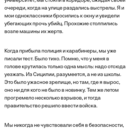
университет, мы стояли в коридоре, ожидая своей
очереди, когда на улице раздались выстрелы. Я и
мои одноклассники бросились к окну и увидели
убегающих прочь убийц. Прохожие столпились
возле машины их жертв.
Когда прибыла полиция и карабинеры, мы уже
писали тест. Было тихо. Помню, что у меня в
голове крутилась только одна мысль: надо отсюда
уезжать. Из Сицилии, разумеется, а не из школы.
Это было ужасное зрелище, но там, где я вырос,
оно ни для кого не было в новинку. Тем же летом
прогремело несколько взрывов, и тогда
правительство решило ввести войска.
Мы никогда не чувствовали себя в безопасности,