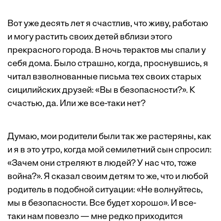
Вот уже десять лет я счастлив, что живу, работаю
и могу растить своих детей вблизи этого
прекрасного города. В ночь терактов мы спали у
себя дома. Было страшно, когда, проснувшись, я
читал взволнованные письма тех своих старых
сицилийских друзей: «Вы в безопасности?». К
счастью, да. Или же все-таки нет?
Думаю, мои родители были так же растеряны, как
и я в это утро, когда мой семилетний сын спросил:
«Зачем они стреляют в людей? У нас что, тоже
война?». Я сказал своим детям то же, что и любой
родитель в подобной ситуации: «Не волнуйтесь,
мы в безопасности. Все будет хорошо». И все-
таки нам повезло — мне редко приходится