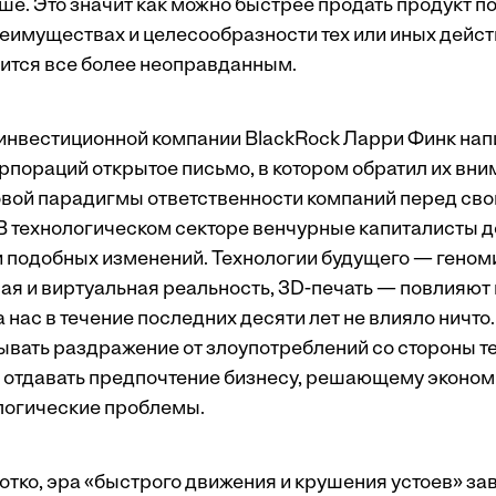
ше. Это значит как можно быстрее продать продукт п
еимуществах и целесообразности тех или иных дейст
ится все более неоправданным.
а инвестиционной компании BlackRock Ларри Финк на
орпораций
открытое письмо
, в котором обратил их вн
вой парадигмы ответственности компаний перед св
В технологическом секторе венчурные капиталисты 
подобных изменений. Технологии будущего — геноми
ая и виртуальная реальность, 3D-печать — повлияют н
а нас в течение последних десяти лет не влияло ничто.
ывать раздражение от злоупотреблений со стороны т
т отдавать предпочтение бизнесу, решающему эконом
логические проблемы.
ротко, эра «быстрого движения и крушения устоев» з