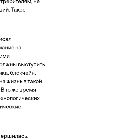
отребителям, не
вий. Такое
писал
имание на
оими
должны выступить
ка, блокчейн,
а жизнь в такой
 В то же время
ехнологических
ические,
авершилась.