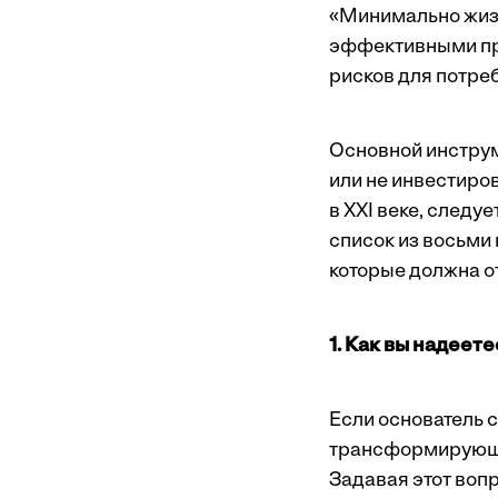
«Минимально жиз
эффективными пр
рисков для потре
Основной инструм
или не инвестиров
в XXI веке, следу
список из восьми
которые должна о
1. Как вы надее
Если основатель 
трансформирующую
Задавая этот вопр