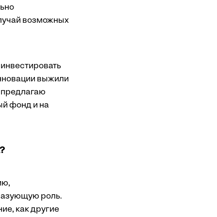
ьно
лучай возможных
 инвестировать
инновации выжили
Я предлагаю
ый фонд и на
а?
ию,
разующую роль.
ие, как другие