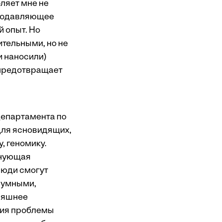
ляет мне не
 Подавляющее
 опыт. Но
ительными, но не
и наносили)
е предотвращает
департамента по
 для ясновидящих,
, геномику.
лнующая
люди смогут
и умными,
дняшнее
ния проблемы