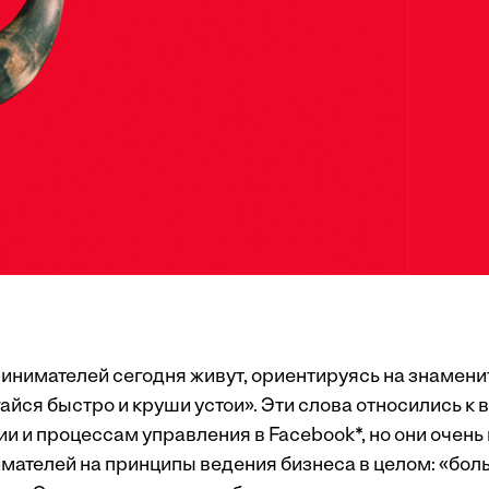
инимателей сегодня живут, ориентируясь на знамен
йся быстро и круши устои». Эти слова относились к 
ии и процессам управления в Facebook*, но они очен
мателей на принципы ведения бизнеса в целом: «бол