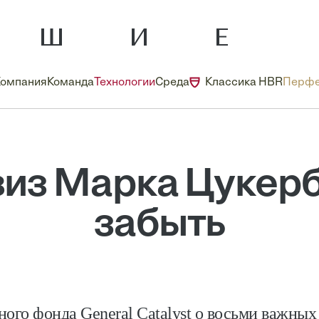
Компания
Команда
Технологии
Среда
Классика HBR
Перфе
из Марка Цукер
забыть
ного фонда General Catalyst о восьми важных