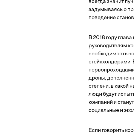
всегда значит луч
задумываясь о пр
поведение станов
В 2018 году глав
руководителям к
необходимость но
стейкхолдерами. 
первопроходцами 
дроны, дополненн
степени, в какой н
люди будут испыт
компаний и стану
социальные и эко
Если говорить ко