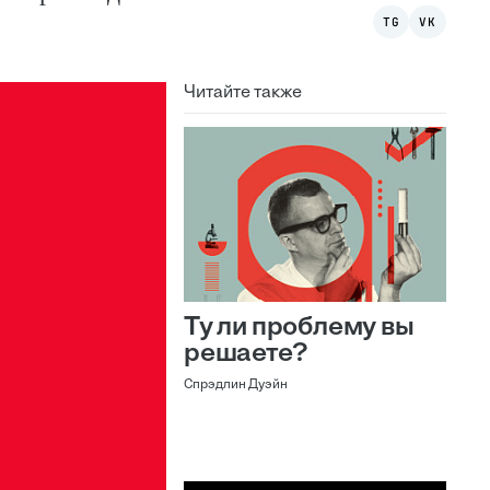
TG
VK
Читайте также
Ту ли проблему вы
решаете?
Спрэдлин Дуэйн