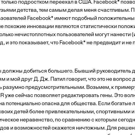
и только подростком переехал в США. Facebook* позво
рузьями детства, тем самым делая меня счастливым.
зователей Facebook* имеют подобный положительный
ие похожие инновации являются статистически полож
олько нечистоплотных пользователей могут нанести (
, и это показывает, что Facebook* не предвидит и н
 должны добиться большего. Бывший руководитель 
ям и мой друг Д. Дж. Патил говорит, что это не вопрос
ь разумно предусмотрительными. Возьмем, к примеру
R уже сейчас позволяет редактировать гены. Это во
на потенциально опасна для общества. Если богатые 
 своих детей более привлекательными, спортивными 
ическое неравенство, по сравнению с которым сего
дов и возможностей окажется ничтожным. Для реше