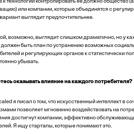
 к технологии контролировать ее должно общество (а
овацию) или компании, которые объединятся с регул
 вариант выглядит предпочтительнее.
ой, возможно, выглядит слишком драматично, но у ка
должен быть план по устранению возможных социаль
бителей и регулирующих органов к статистически п
тоянно убывать.
етесь оказывать влияние на каждого потребителя?
caled я писал о том, что искусственный интеллект в со
ами позволяет мгновенно воздействовать на потре
ния достигнут компании, эффективно обслуживающи
лей. Я ищу стартапы, которые понимают это.