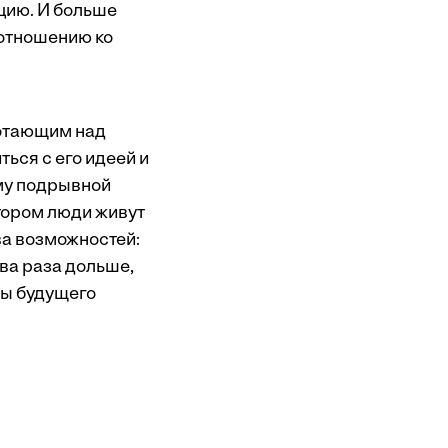
цию. И больше
 отношению ко
ботающим над
ься с его идеей и
му подрывной
тором люди живут
ва возможностей:
два раза дольше,
ры будущего