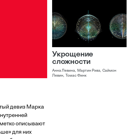
Укрощение
сложности
Анна Левина, Мартин Ривз, Саймон
Левин, Томас Финк
итый девиз Марка
внутренней
ь метко описывают
ьше» для них