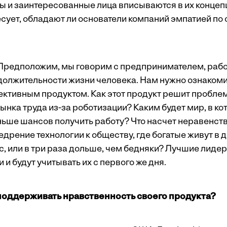
ды и заинтересованные лица вписываются в их концеп
есует, обладают ли основатели компаний эмпатией по
 Предположим, мы говорим с предпринимателем, ра
олжительности жизни человека. Нам нужно ознакомит
тивным продуктом. Как этот продукт решит пробле
нка труда из-за роботизации? Каким будет мир, в ко
ньше шансов получить работу? Что насчет неравенст
едрение технологии к обществу, где богатые живут в 
с, или в три раза дольше, чем бедняки? Лучшие лиде
 и будут учитывать их с первого же дня.
 поддерживать нравственность своего продукта?