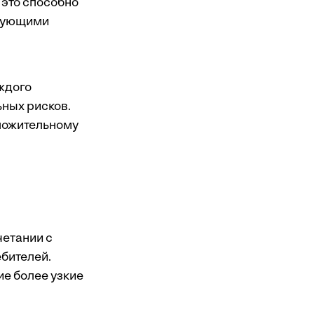
 это способно
ирующими
ждого
ных рисков.
оложительному
четании с
бителей.
е более узкие