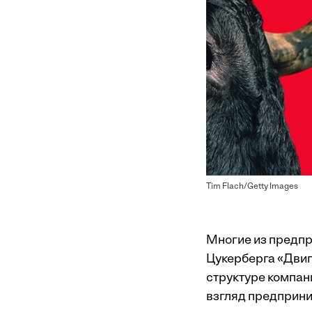
Tim Flach/Getty Images
Многие из предпр
Цукерберга «Двига
структуре компан
взгляд предприни