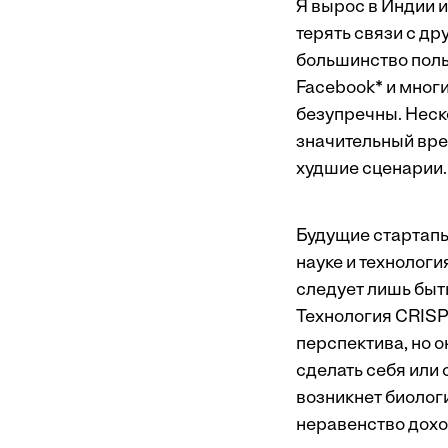
Я вырос в Индии 
терять связи с д
большинство поль
Facebook* и мног
безупречны. Неск
значительный вред
худшие сценарии.
Будущие стартапы
науке и технологи
следует лишь быт
Технология CRISP
перспектива, но о
сделать себя или
возникнет биолог
неравенство дохо