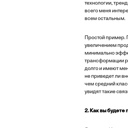
технологии, трен
всего меня интер
всем остальным.
Простой пример.
увеличением прод
минимально эффек
трансформации ры
долго и имеют ме
не приведет ли вн
чем средний клас
увидят такие связи
2. Как вы будете