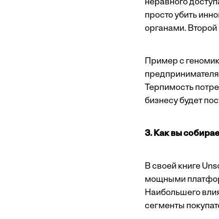
неравного доступа
просто убить инн
органами. Второй
Пример с геномик
предпринимателя 
Терпимость потре
бизнесу будет пос
3. Как вы собира
В своей книге Uns
мощными платформ
Наибольшего влия
сегменты покупате