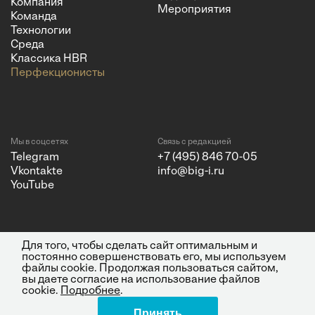
Компания
Мероприятия
Команда
Технологии
Среда
Классика HBR
Перфекционисты
Мы в соцсетях
Связь с редакцией
Telegram
+7 (495) 846 70-05
Vkontakte
info@big-i.ru
YouTube
Для того, чтобы сделать сайт оптимальным и
Политика конфиденциальности
© 2026 ООО "Бизнес Инсайт
постоянно совершенствовать его, мы используем
Медиа"
файлы cookie. Продолжая пользоваться сайтом,
ИНН 7720850533 и ОГРН
вы даете согласие на использование файлов
1217700262251.
cookie.
Подробнее
.
Все права защищены.
16+
Принять
Поделиться