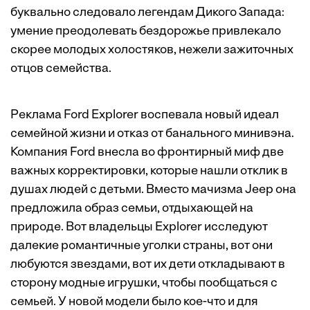
буквально следовало легендам Дикого Запада:
умение преодолевать бездорожье привлекало
скорее молодых холостяков, нежели зажиточных
отцов семейства.
Реклама Ford Explorer воспевала новый идеал
семейной жизни и отказ от банального минивэна.
Компания Ford внесла во фронтирный миф две
важных корректировки, которые нашли отклик в
душах людей с детьми. Вместо мачизма Jeep она
предложила образ семьи, отдыхающей на
природе. Вот владельцы Explorer исследуют
далекие романтичные уголки страны, вот они
любуются звездами, вот их дети откладывают в
сторону модные игрушки, чтобы пообщаться с
семьей. У новой модели было кое-что и для