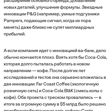
расширение основного бренда, добавление
новых деталей, улучшение формулы. Звездные
инновации P&G (например, умные подгузники
Pampers, подающие сигнал, когда их пора
менять) даже близко не сулят миллиардных
прибылей.
А если компания идет с инновацией ва-банк, дело
обычно кончается плохо. Взять хотя бы Coca-Cola,
которая долго пыталась работать в новом
направлении — кофе. После долгих лет
исследований и тестов она серьезно вложилась в
две инновации: Far Coast Coffee (экологичную
розничную сеть) и Coca-Cola BlãK (смесь колы с
кофе). Оба проекта с треском провалились — в
итоге за огромную сумму в $5 млрд было решено