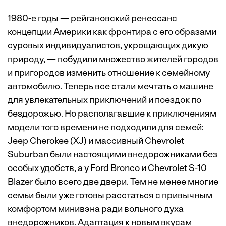
1980-е годы — рейгановский ренессанс
концепции Америки как фронтира с его образами
суровых индивидуалистов, укрощающих дикую
природу, — побудили множество жителей городов
и пригородов изменить отношение к семейному
автомобилю. Теперь все стали мечтать о машине
для увлекательных приключений и поездок по
бездорожью. Но располагавшие к приключениям
модели того времени не подходили для семей:
Jeep Cherokee (XJ) и массивный Chevrolet
Suburban были настоящими внедорожниками без
особых удобств, а у Ford Bronco и Chevrolet S-10
Blazer было всего две двери. Тем не менее многие
семьи были уже готовы расстаться с привычным
комфортом минивэна ради вольного духа
внедорожников. Адаптация к новым вкусам