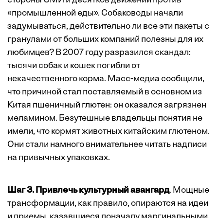
стороны СМИ и десятков движений против
«промышленной еды». Собаководы начали
задумываться, действительно ли все эти пакеты с
гранулами от больших компаний полезны для их
любимцев? В 2007 году разразился скандал:
тысячи собак и кошек погибли от
некачественного корма. Масс-медиа сообщили,
что причиной стал поставляемый в основном из
Китая пшеничный глютен: он оказался загрязнен
меламином. Безутешные владельцы понятия не
имели, что кормят животных китайским глютеном.
Они стали намного внимательнее читать надписи
на привычных упаковках.
Шаг 3. Привлечь культурный авангард
. Мощные
трансформации, как правило, опираются на идеи
и приемы, казавшиеся поначалу маргинальными.