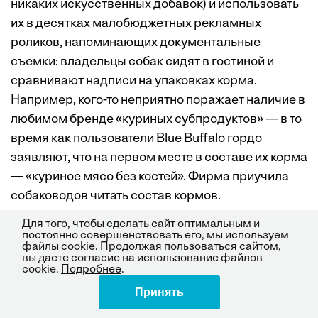
никаких искусственных добавок) и использовать
их в десятках малобюджетных рекламных
роликов, напоминающих документальные
съемки: владельцы собак сидят в гостиной и
сравнивают надписи на упаковках корма.
Например, кого-то неприятно поражает наличие в
любимом бренде «куриных субпродуктов» — в то
время как пользователи Blue Buffalo гордо
заявляют, что на первом месте в составе их корма
— «куриное мясо без костей». Фирма приучила
собаководов читать состав кормов.
Для того, чтобы сделать сайт оптимальным и
постоянно совершенствовать его, мы используем
При этом у Blue Buffalo была своя разработка
файлы cookie. Продолжая пользоваться сайтом,
вы даете согласие на использование файлов
особо полезного корма — маленькие
cookie.
Подробнее
.
красноватые (а не коричневые) шарики
Принять
Поделиться
LifeSource Bits с добавлением голубики, льняного