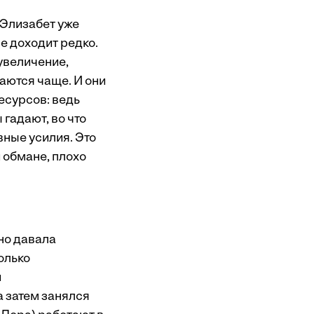
 Элизабет уже
е доходит редко.
увеличение,
аются чаще. И они
есурсов: ведь
гадают, во что
вные усилия. Это
 обмане, плохо
 но давала
олько
и
а затем занялся