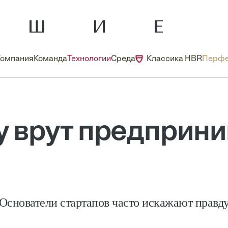
Компания
Команда
Технологии
Среда
Классика HBR
Перфе
 врут предприн
Основатели стартапов часто искажают правд