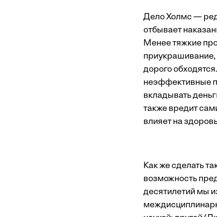
Дело Холмс — редк
отбывает наказан
Менее тяжкие про
приукрашивание, 
дорого обходятся
неэффективные пр
вкладывать деньги
также вредит сам
влияет на здоровь
Как же сделать та
возможность пред
десятилетий мы из
междисциплинарны