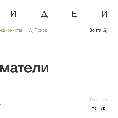
кционисты
Поиск
Войти
иматели
Поделиться:
у
TG
VK