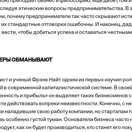
жон) преподает бизнес и философию; еще двое (Том и
сследуя этические вопросы предпринимательства. В э
м, почему предприниматели так часто скрывают истин
 их стандартные отговорки ошибочны. И наконец, да
 вести, чтобы добиться успеха и оставаться честными
ЕРЫ ОБМАНЫВАЮТ
ист и ученый Фрэнк Найт одним из первых изучил рол
 в современной капиталистической системе. В своей 
енность и прибыль» он выделяет таких бизнесменов 
сти действовать вопреки неизвестности. Конечно, с 
же наладившие свою работу компании, но стартапам 
ь особенно густой туман. Основатели бизнеса часто н
дукт, как он будет производиться, кто станет его поку