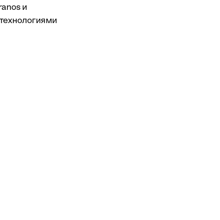
ranos и
 технологиями