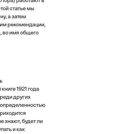
 Лора) работают в
той статье мы
у, а затем
дим рекомендации,
, во имя общего
ь
книге 1921 года
среди других
неопределенностью
приходится
е знают, будет ли
пать и как