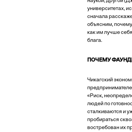
наукой; другой (Д
университетах, и
сначала расскаже
объясним, почему
как им лучше себя
блага.
ПОЧЕМУ ФАУНД
Чикагский эконом
предпринимателей
«Риск, неопредел
людей по готовно
сталкиваются и у
пробираться сквоз
востребован их про