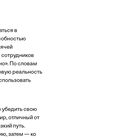
ться в
особностью
дячей
 сотрудников
но». По словам
овую реальность
спользовать
е убедить свою
ир, отличный от
зкий путь.
ю, затем — ко