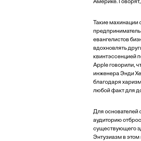
Америке. Говорят,
Такие махинации 
предприниматель
евангелистов биз
вдохновлять друг
квинтэссенцией п
Apple говорили, ч
инженера Энди Хе
благодаря харизм
любой факт для д
Для основателей 
аудиторию отброс
существующего зд
Энтузиазм в этом