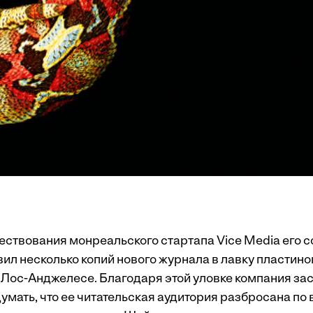
ествования монреальского стартапа Vice Media его 
ил несколько копий нового журнала в лавку пластино
в Лос-Анджелесе. Благодаря этой уловке компания за
умать, что ее читательская аудитория разбросана по