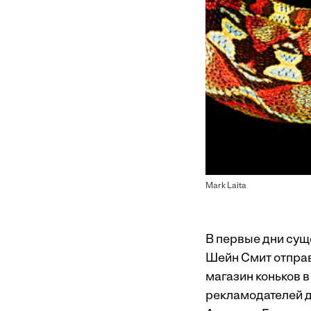
Mark Laita
В первые дни сущ
Шейн Смит отправ
магазин коньков 
рекламодателей д