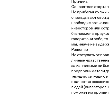
Причина
Основатели стартапо
Но прибегая ко лжи,
оправдывают свои д
необходимостью за
инвесторов или сотр
бизнесмены приукр
говорят они себе, то
мы, иначе не выдер
Решение
Не отступать от пр
личные нравственны
заманчивыми ни был
предприниматели д
текущую ситуацию и 
в качестве союзнико
людей (инвесторов, 
поможет им проявит