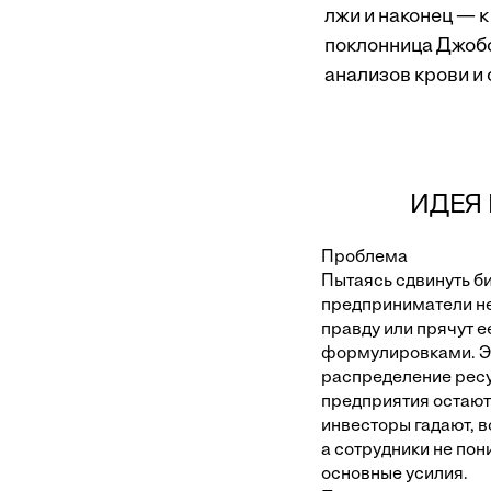
лжи и наконец — 
поклонница Джобс
анализов крови и 
ИДЕЯ
Проблема
Пытаясь сдвинуть би
предприниматели н
правду или прячут е
формулировками. Э
распределение рес
предприятия остают
инвесторы гадают, в
а сотрудники не пон
основные усилия.