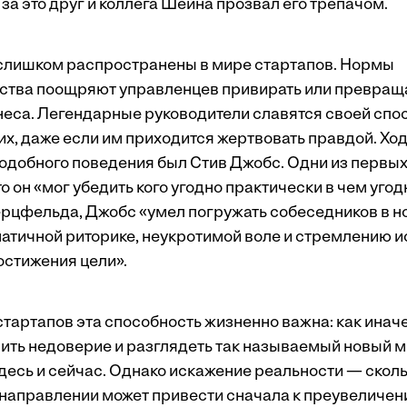
 за это друг и коллега Шейна прозвал его трепачом.
слишком распространены в мире стартапов. Нормы
ства поощряют управленцев привирать или превраща
неса. Легендарные руководители славятся своей сп
их, даже если им приходится жертвовать правдой. Хо
одобного поведения был Стив Джобс. Одни из первых
то он «мог убедить кого угодно практически в чем угод
рцфельда, Джобс «умел погружать собеседников в н
атичной риторике, неукротимой воле и стремлению и
остижения цели».
стартапов эта способность жизненно важна: как инач
ить недоверие и разглядеть так называемый новый м
есь и сейчас. Однако искажение реальности — сколь
 направлении может привести сначала к преувеличени