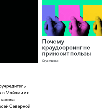
Почему
краудсорсинг не
приносит пользы
Огуз Аджар
соучредитель
к в Майами и в
ставила
 всей Северной