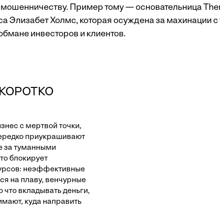
к мошенничеству. Пример тому — основательница The
а Элизабет Холмс, которая осуждена за махинации с
обмане инвесторов и клиентов.
 КОРОТКО
знес с мертвой точки,
ередко приукрашивают
е за туманными
то блокирует
урсов: неэффективные
ся на плаву, венчурные
о что вкладывать деньги,
имают, куда направить