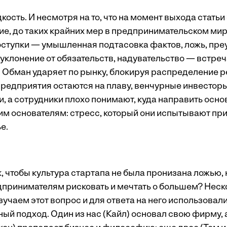
ость. И несмотря на то, что на момент выхода статьи
ие, до таких крайних мер в предпринимательском мир
ступки — умышленная подтасовка фактов, ложь, пре
уклонение от обязательств, надувательство — встреч
. Обман ударяет по рынку, блокируя распределение р
едприятия остаются на плаву, венчурные инвесторы 
, а сотрудники плохо понимают, куда направить осно
им основателям: стресс, который они испытывают при
е.
к, чтобы культура стартапа не была пронизана ложью,
принимателям рисковать и мечтать о большем? Неск
учаем этот вопрос и для ответа на него использовал
й подход. Один из нас (Кайл) основал свою фирму, 