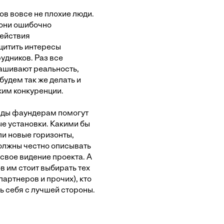
в вовсе не плохие люди.
 они ошибочно
ействия
щитить интересы
удников. Раз все
ашивают реальность,
 будем так же делать и
жим конкуренции.
авды фаундерам помогут
е установки. Какими бы
и новые горизонты,
олжны честно описывать
свое видение проекта. А
в им стоит выбирать тех
партнеров и прочих), кто
ь себя с лучшей стороны.