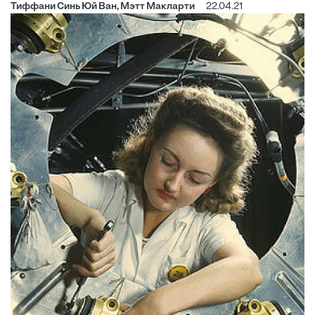
Тиффани Синь Юй Ван, Мэтт Макларти
22.04.21