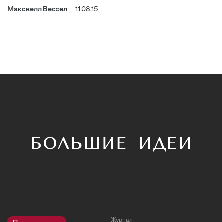
Максвелл Вессел
11.08.15
Журнал