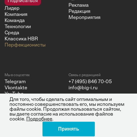
Подписаться
Реклама
Лидер
Редакция
Компания
Мероприятия
Команда
Технологии
Среда
Классика HBR
Перфекционисты
Мы в соцсетях
Связь с редакцией
Telegram
+7 (495) 846 70-05
Vkontakte
info@big-i.ru
YouTube
Для того, чтобы сделать сайт оптимальным и
постоянно совершенствовать его, мы используем
файлы cookie. Продолжая пользоваться сайтом,
вы даете согласие на использование файлов
cookie.
Подробнее
.
Политика конфиденциальности
© 2026 ООО "Бизнес Инсайт
Принять
Поделиться
Медиа"
ИНН 7720850533 и ОГРН