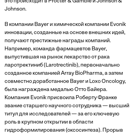
это происходит в Procter & Gamble и Johnson &
Johnson.
В компании Bayer и химической компании Evonik
инновации, созданные на основе внешних идей,
получают престижные награды компаний.
Например, команда фармацевтов Bayer,
выпустившая на рынок лекарство от рака
ларотректиниб (Larotrectinib), первоначально
созданное компанией Array BioPharma, а затем
совместно доработанное Bayer и Loxo Oncology,
была награждена медалью Отто Байера.
Компания Evonik присвоила Роберту Франке
звание старшего научного сотрудника — высший
титул для исследователей — за его ключевую
роль в крупном открытии в области
гидроформилирования (оксосинтеза). Прорыв