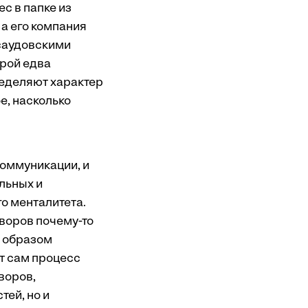
с в папке из
 а его компания
 саудовскими
орой едва
еделяют характер
е, насколько
коммуникации, и
ольных и
го менталитета.
воров почему-то
м образом
т сам процесс
воров,
тей, но и