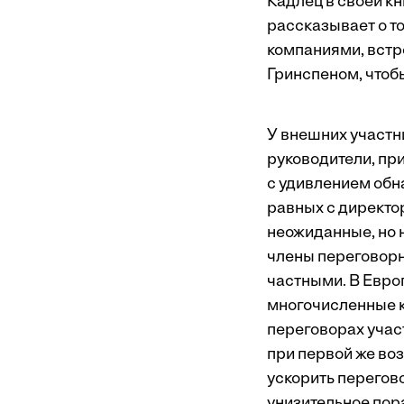
Кадлец в своей кни
рассказывает о то
компаниями, встр
Гринспеном, чтоб
У внешних участн
руководители, пр
с удивлением обн
равных с директо
неожиданные, но 
члены переговорн
частными. В Евро
многочисленные к
переговорах учас
при первой же во
ускорить перегово
унизительное пор