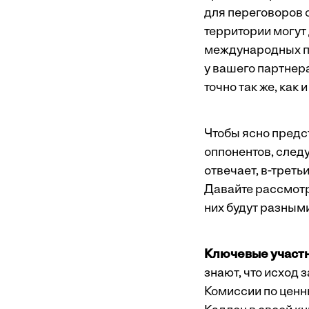
для переговоров с
территории могут
международных пе
у вашего партнер
точно так же, как и
Чтобы ясно предс
оппонентов, следуе
отвечает, в-треть
Давайте рассмотр
них будут разными
Ключевые участ
знают, что исход 
Комиссии по ценн