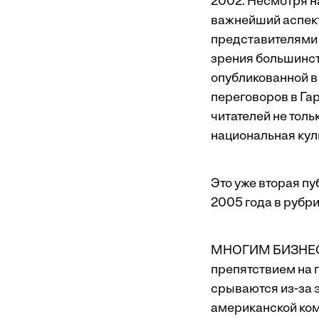
2002. Несмотря н
важнейший аспек
представителями 
зрения большинст
опубликованной в
переговоров в Га
читателей не тольк
национальная кул
Это уже вторая п
2005 года в рубр
МНОГИМ БИЗНЕСМЕ
препятствием на п
срываются из-за 
американской ком