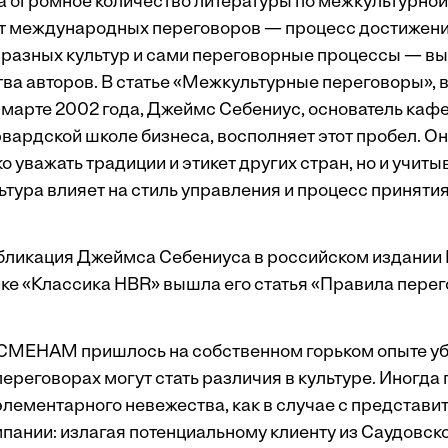
а огромное количество литературы по межкультурной
т международных переговоров — процесс достижени
разных культур и сами переговорные процессы — вы
ва авторов. В статье «Межкультурные переговоры»,
 марте 2002 года, Джеймс Себениус, основатель каф
рвардской школе бизнеса, восполняет этот пробел. О
о уважать традиции и этикет других стран, но и учитыв
ьтура влияет на стиль управления и процесс приняти
убликация Джеймса Себениуса в российском издании 
ике «Классика HBR» вышла его статья
«Правила пере
НАМ пришлось на собственном горьком опыте убе
ереговорах могут стать различия в культуре. Иногда
элементарного невежества, как в случае с представи
пании: излагая потенциальному клиенту из Саудовск