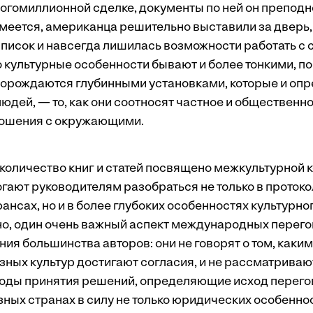
огомиллионной сделке, документы по ней он преподне
умеется, американца решительно выставили за дверь,
список и навсегда лишилась возможности работать с
 культурные особенности бывают и более тонкими, п
орождаются глубинными установками, которые и опр
дей, — то, как они соотносят частное и общественно
ношения с окружающими.
количество книг и статей посвящено межкультурной 
огают руководителям разобраться не только в проток
нсах, но и в более глубоких особенностях культурно
ьно, один очень важный аспект международных перего
ния большинства авторов: они не говорят о том, каки
зных культур достигают согласия, и не рассматриваю
оды принятия решений, определяющие исход перего
ных странах в силу не только юридических особеннос