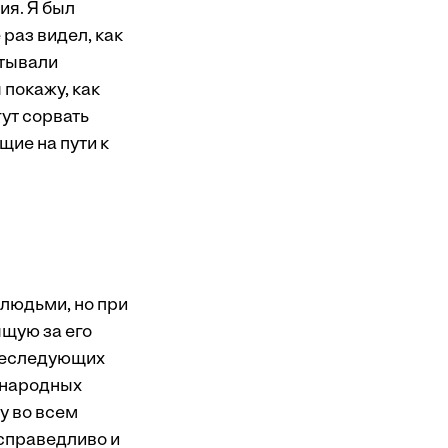
ия. Я был
раз видел, как
итывали
 покажу, как
ут сорвать
ие на пути к
 людьми, но при
ящую за его
преследующих
ународных
у во всем
 справедливо и