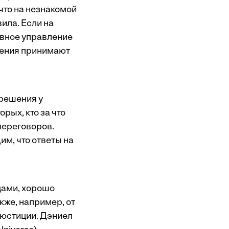
что на незнакомой
ила. Если на
ивное управление
ешения принимают
 решения у
орых, кто за что
 переговоров.
им, что ответы на
цами, хорошо
акже, например, от
 юстиции. Дэниел