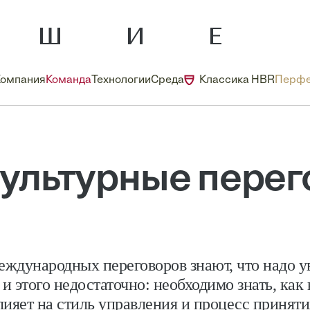
Компания
Команда
Технологии
Среда
Классика HBR
Перфе
ультурные перег
еждународных переговоров знают, что надо у
 и этого недостаточно: необходимо знать, как
лияет на стиль управления и процесс принят