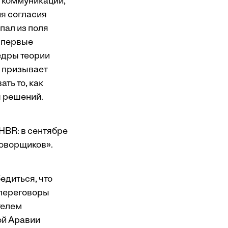
 коммуникации,
я согласия
пал из поля
 впервые
едры теории
н призывает
ать то, как
я решений.
HBR: в сентябре
говорщиков»
.
диться, что
 переговоры
телем
ой Аравии