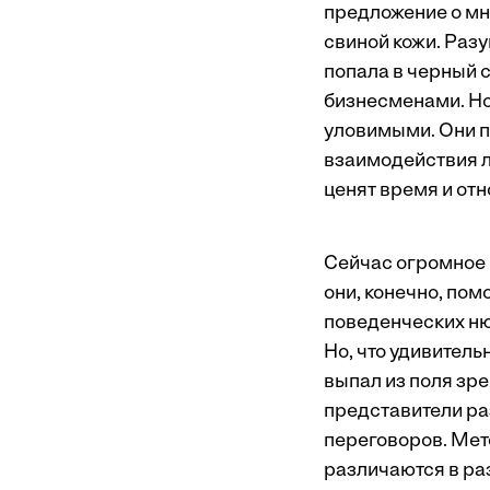
предложение о мн
свиной кожи. Раз
попала в черный 
бизнесменами. Но
уловимыми. Они п
взаимодействия лю
ценят время и от
Сейчас огромное 
они, конечно, пом
поведенческих нюа
Но, что удивител
выпал из поля зре
представители ра
переговоров. Мет
различаются в раз