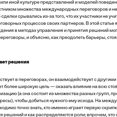
 или иной культуре представлений и моделей поведен
стником множества международных переговоров и не 
делки срывались из-за того, что их участники не уч
оворных процессов своих партнеров. В этой статье я
дения в методах управления и принятия решений мог
реговоры, и объясню, как преодолеть барьеры, стоящ
мает решения
ствует в переговорах, он взаимодействует с другими
ет более широкую цель — оказать влияние на всю сто
изацию (а она состоит из множества разных групп, 
ресы), чтобы добиться нужного ему исхода. На межд
одимо точно знать, кто именно играет первую скрипк
я решений и как распределяются роли; впрочем, это