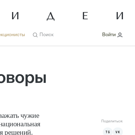
кционисты
Поиск
Войти
оворы
важать чужие
Поделиться:
 национальная
ия решений.
TG
VK