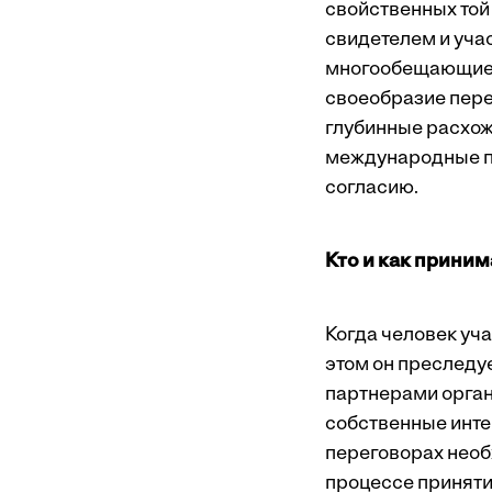
свойственных той
свидетелем и уча
многообещающие с
своеобразие перег
глубинные расхож
международные пе
согласию.
Кто и как прини
Когда человек уча
этом он преследу
партнерами орган
собственные инте
переговорах необх
процессе приняти