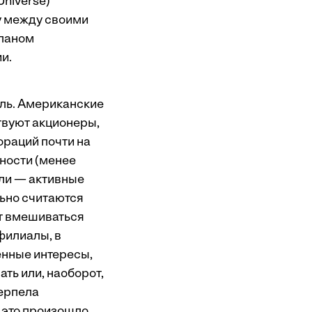
Universe)
ку между своими
Аланом
и.
оль. Американские
твуют акционеры,
ораций почти на
ности (менее
ели — активные
льно считаются
т вмешиваться
филиалы, в
енные интересы,
ть или, наоборот,
терпела
 это произошло