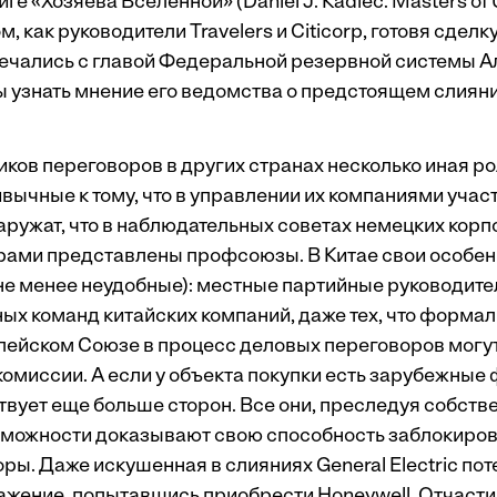
ге «Хозяева Вселенной» (Daniel J. Kadlec. Masters of 
м, как руководители Travelers и Citicorp, готовя сдел
ечались с главой Федеральной резервной системы 
ы узнать мнение его ведомства о предстоящем слияни
иков переговоров в других странах несколько иная р
ивычные к тому, что в управлении их компаниями учас
аружат, что в наблюдательных советах немецких корп
рами представлены профсоюзы. В Китае свои особен
не менее неудобные): местные партийные руководит
ых команд китайских компаний, даже тех, что форма
пейском Союзе в процесс деловых переговоров могу
омиссии. А если у объекта покупки есть зарубежные 
твует еще больше сторон. Все они, преследуя собств
зможности доказывают свою способность заблокирова
ры. Даже искушенная в слияниях General Electric по
ажение, попытавшись приобрести Honeywell. Отчасти