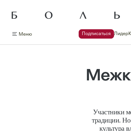
Подписаться
Лидер
Меню
Межк
Участники м
традиции. Но
культура в