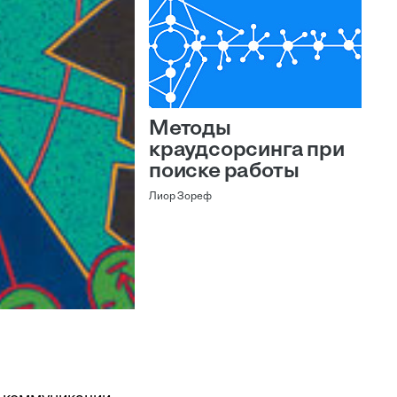
Методы
краудсорсинга при
поиске работы
Лиор Зореф