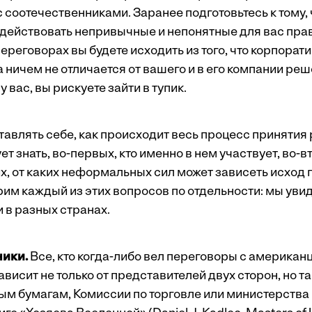
 соотечественниками. Заранее подготовьтесь к тому, 
 действовать непривычные и непонятные для вас прав
реговорах вы будете исходить из того, что корпорат
а ничем не отличается от вашего и в его компании р
 у вас, вы рискуете зайти в тупик.
тавлять себе, как происходит весь процесс принятия
т знать, во-первых, кто именно в нем участвует, во-вт
их, от каких неформальных сил может зависеть исход
им каждый из этих вопросов по отдельности: мы увид
 в разных странах.
ники.
Все, кто когда-либо вел переговоры с американ
зависит не только от представителей двух сторон, но т
ым бумагам, Комиссии по торговле или министерства