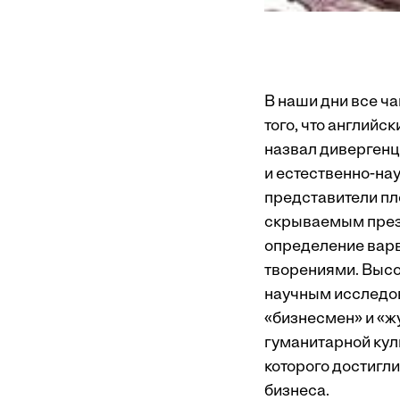
В наши дни все ч
того, что английс
назвал дивергенц
и естественно-нау
представители пло
скрываемым презр
определение варв
творениями. Высо
научным исследов
«бизнесмен» и «ж
гуманитарной кул
которого достигл
бизнеса.