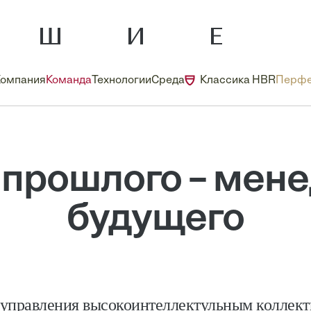
Компания
Команда
Технологии
Среда
Классика HBR
Перфе
 прошлого – мен
будущего
 управления высокоинтеллектульным коллект