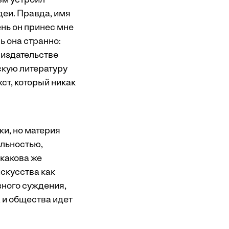
ем устроил
деи. Правда, имя
ень он принес мне
ь она странно:
в издательстве
скую литературу
ст, который никак
ки, но материя
ельностью,
 какова же
скусства как
вного суждения,
, и общества идет