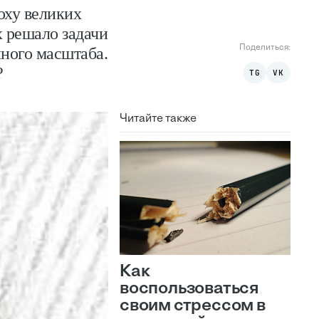
оху великих
 решало задачи
Поделиться:
нного масштаба.
?
TG
VK
Читайте также
Как
воспользоваться
своим стрессом в