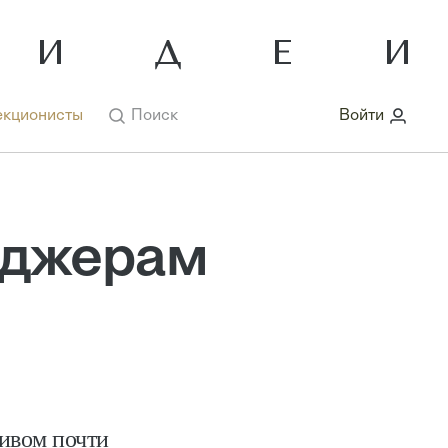
кционисты
Поиск
Войти
еджерам
ивом почти