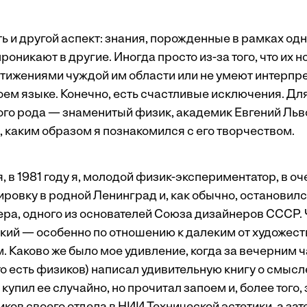
ь и другой аспект: знания, порожденные в рамках одн
оникают в другие. Иногда просто из-за того, что их н
тижениями чуждой им области или не умеют интерпре
оем языке. Конечно, есть счастливые исключения. Дл
ого рода — знаменитый физик, академик Евгений Льв
, каким образом я познакомился с его творчеством.
 в 1981 году я, молодой физик-экспериментатор, в о
ровку в родной Ленинград и, как обычно, остановилс
ра, одного из основателей Союза дизайнеров СССР. 
дкий — особенно по отношению к далеким от художес
 Каково же было мое удивление, когда за вечерним ч
(то есть физиков) написал удивительную книгу о смысл
 купил ее случайно, но прочитал запоем и, более того,