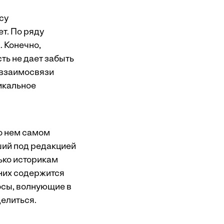
су
т. По ряду
 Конечно,
ть не дает забыть
е взаимосвязи
икальное
о нем самом
ший под редакцией
ько историкам
в них содержится
осы, волнующие в
делиться.