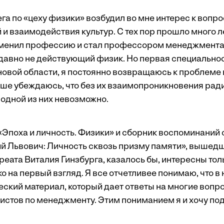
га по «цеху физики» возбудил во мне интерес к вопро
 взаимодействия культур. С тех пор прошло много ле
сменил профессию и стал профессором менеджмента.
давно не действующий физик. Но первая специальнос
в новой области, я постоянно возвращаюсь к проблем
льше убеждаюсь, что без их взаимопроникновения рад
 одной из них невозможно.
«Эпоха и личность. Физики» и сборник воспоминаний 
й Львович: Личность сквозь призму памяти», вышед
реата Виталия Гинзбурга, казалось бы, интересны тол
ько на первый взгляд. Я все отчетливее понимаю, что 
еский материал, который дает ответы на многие вопр
истов по менеджменту. Этим пониманием я и хочу по