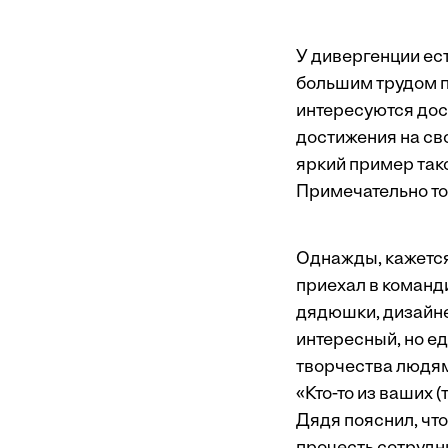
У дивергенции ест
большим трудом пр
интересуются дос
достижения на св
яркий пример так
Примечательно то
Однажды, кажется,
приехал в команди
дядюшки, дизайне
интересный, но е
творчества людям.
«Кто-то из ваших 
Дядя пояснил, что