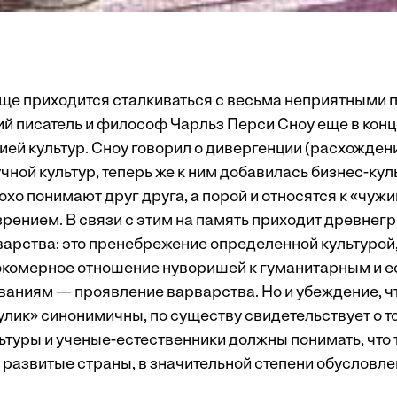
аще приходится сталкиваться с весьма неприятными
кий писатель и философ Чарльз Перси Сноу еще в конц
ией культур. Сноу говорил о дивергенции (расхожден
чной культур, теперь же к ним добавилась бизнес-кул
хо понимают друг друга, а порой и относятся к «чужи
ением. В связи с этим на память приходит древнег
арства: это пренебрежение определенной культурой, 
комерное отношение нуворишей к гуманитарным и е
аниям — проявление варварства. Но и убеждение, ч
улик» синонимичны, по существу свидетельствует о т
ьтуры и ученые-естественники должны понимать, что т
и развитые страны, в значительной степени обусловл