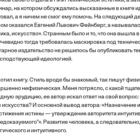
ков своего отдела в НИИ Технической эстетики, а зат
нар, на котором обсуждались высказанные в книге и
овал, а я ничем не смог ему помочь. На следующий д
ором оказался Евгений Львович Фейнберг, а называлас
ика, искусство». Странным было и то, что она вышла 
 Очевидно тогда требовалась маскировка под техниче
арное издательство не решилось бы опубликовать тек
господствующей идеологией.
отил книгу. Стиль вроде бы знакомый, так пишут физи
ршенно нефизическая. Меня потрясло, с какой тщат
ную эрудицию, ее автор искал ответ на свой вопрос:
 искусства? И основной вывод автора: «Назначение и
стижения истины — утверждение авторитета интуити
едоказуемого”». Развитие человека, а следовательно
огического и интуитивного.