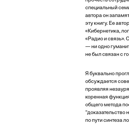
прочесть сотрудни
специальный семи
автора он запамят
эту книгу. Ее авт
«Кибернетика, лог
«Радио и связь».
— ни одно гуманит
не был связан с 
Я буквально прогл
обсуждается сове
проявляя незауряд
коренная функция
общего метода по
“доказательство н
по пути синтеза л