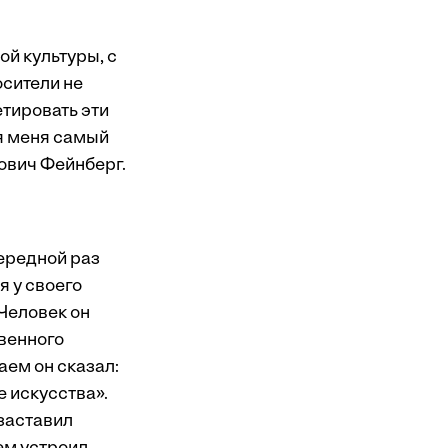
ой культуры, с
осители не
тировать эти
я меня самый
ович Фейнберг.
чередной раз
я у своего
Человек он
твенного
аем он сказал:
е искусства».
 заставил