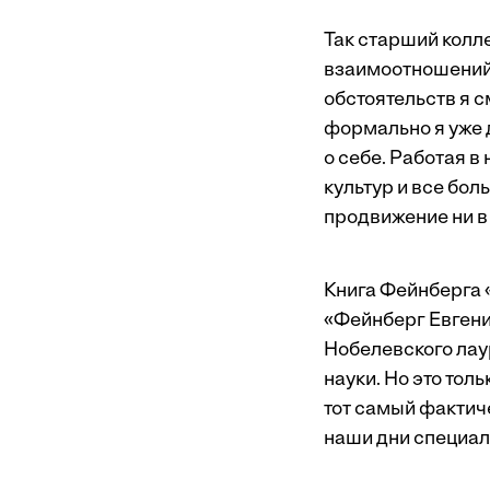
Так старший колле
взаимоотношений и
обстоятельств я 
формально я уже 
о себе. Работая 
культур и все бо
продвижение ни в
Книга Фейнберга 
«Фейнберг Евгени
Нобелевского лау
науки. Но это тол
тот самый фактич
наши дни специал