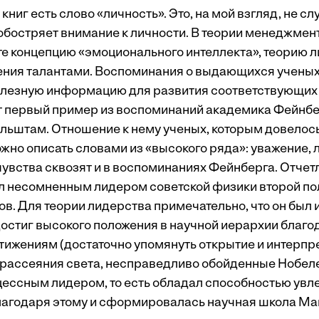
 книг есть слово «личность». Это, на мой взгляд, не с
обостряет внимание к личности. В теории менеджмент
те концепцию «эмоционального интеллекта», теорию 
ния талантами. Воспоминания о выдающихся ученых 
олезную информацию для развития соответствующих
т первый пример из воспоминаний академика Фейнб
ьштам. Отношение к нему ученых, которым довелось
ожно описать словами из «высокого ряда»: уважение, 
увства сквозят и в воспоминаниях Фейнберга. Отчетл
 несомненным лидером советской физики второй по
ов. Для теории лидерства примечательно, что он был
 достиг высокого положения в научной иерархии благо
ижениям (достаточно упомянуть открытие и интерпр
 рассеяния света, несправедливо обойденные Нобел
оцессным лидером, то есть обладал способностью увл
лагодаря этому и сформировалась научная школа М