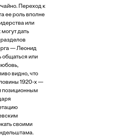
лучайно. Переход к
а ее роль вполне
лидерства или
могут дать
 разделов
ерга — Леонид
 общаться или
любовь,
иво видно, что
ловины 1920-х —
 и позиционным
даря
етацию
евским
екать своими
андельштама.