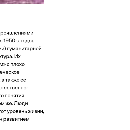
 проявлениями
е 1950-х годов
ии) гуманитарной
ьтура. Их
м» с плохо
реческое
а также ее
стественно-
то понятия
ом же. Люди
от уровень жизни,
ен развитием