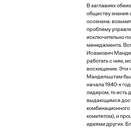
В заглавиях обеих
обществу знания 
осознана: возьми
проблему управле
исключительно п
менеджмента. Во
Исаакович Мандел
работать с ним, м
восхищение. Эти ч
Мандельштам был
начала 1940-х год
лидером, то есть
выдающимся дост
комбинационного
комитетом), и пр
идеями других. Б