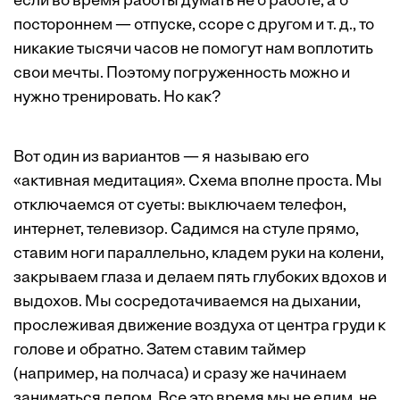
если во время работы думать не о работе, а о
постороннем — отпуске, ссоре с другом и т. д., то
никакие тысячи часов не помогут нам воплотить
свои мечты. Поэтому погруженность можно и
нужно тренировать. Но как?
Вот один из вариантов — я называю его
«активная медитация». Схема вполне проста. Мы
отключаемся от суеты: выключаем телефон,
интернет, телевизор. Садимся на стуле прямо,
ставим ноги параллельно, кладем руки на колени,
закрываем глаза и делаем пять глубоких вдохов и
выдохов. Мы сосредотачиваемся на дыхании,
прослеживая движение воздуха от центра груди к
голове и обратно. Затем ставим таймер
(например, на полчаса) и сразу же начинаем
заниматься делом. Все это время мы не едим, не