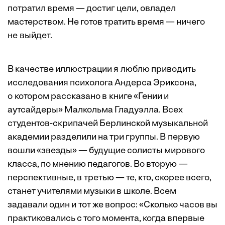
потратил время — достиг цели, овладел
мастерством. Не готов тратить время — ничего
не выйдет.
В качестве иллюстрации я люб­лю приводить
исследования психолога Андерса Эриксона,
о котором рассказано в книге «Гении и
аутсайдеры» Малкольма Гладуэлла. Всех
студентов-скрипачей Берлинской музыкальной
академии разделили на три группы. В первую
вошли «звезды» — будущие солисты мирового
класса, по мнению педагогов. Во вторую —
перспективные, в третью — те, кто, скорее всего,
станет учителями музыки в школе. Всем
задавали один и тот же вопрос: «Сколько часов вы
практиковались с того момента, когда впервые