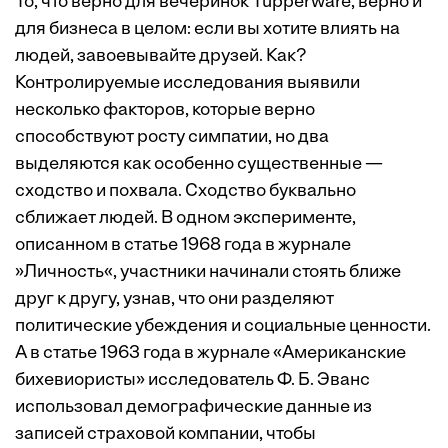
То, что верно для вечеринок Tupperware, верно и
для бизнеса в целом: если вы хотите влиять на
людей, завоевывайте друзей. Как?
Контролируемые исследования выявили
несколько факторов, которые верно
способствуют росту симпатии, но два
выделяются как особенно существенные —
сходство и похвала. Сходство буквально
сближает людей. В одном эксперименте,
описанном в статье 1968 года в журнале
»Личность«, участники начинали стоять ближе
друг к другу, узнав, что они разделяют
политические убеждения и социальные ценности.
А в статье 1963 года в журнале «Американские
бихевиористы» исследователь Ф. Б. Эванс
использовал демографические данные из
записей страховой компании, чтобы