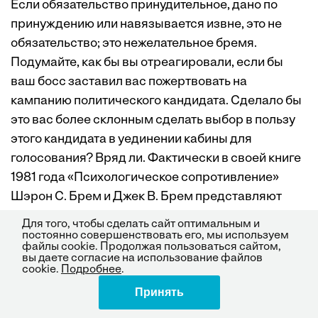
Если обязательство принудительное, дано по
принуждению или навязывается извне, это не
обязательство; это нежелательное бремя.
Подумайте, как бы вы отреагировали, если бы
ваш босс заставил вас пожертвовать на
кампанию политического кандидата. Сделало бы
это вас более склонным сделать выбор в пользу
этого кандидата в уединении кабины для
голосования? Вряд ли. Фактически в своей книге
1981 года «Психологическое сопротивление»
Шэрон С. Брем и Джек В. Брем представляют
данные, которые предполагают, что вы бы
Для того, чтобы сделать сайт оптимальным и
проголосовали против, просто чтобы выразить
постоянно совершенствовать его, мы используем
файлы cookie. Продолжая пользоваться сайтом,
свое возмущение принуждением босса.
вы даете согласие на использование файлов
cookie.
Подробнее
.
Такая негативная реакция может возникнуть и в
Принять
Поделиться
офисе. Давайте снова вернемся к