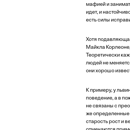
мафией и занимат
идет, и настойчив
есть силы исправ
Хотя подавляющая 
Майкла Корлеоне,
Теоретически каж
людей не меняетс
они хорошо извес
К примеру, у льв
поведение, а в п
не связаны с пре
же определенные э
старость рост и в
отмечаются приме