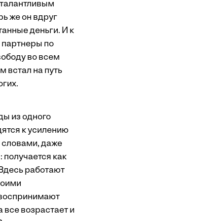
 талантливым
ь же он вдруг
анные деньги. И к
 партнеры по
вободу во всем
 встал на путь
огих.
ды из одного
дятся к усилению
 словами, даже
 получается как
 Здесь работают
воими
 воспринимают
 все возрастает и