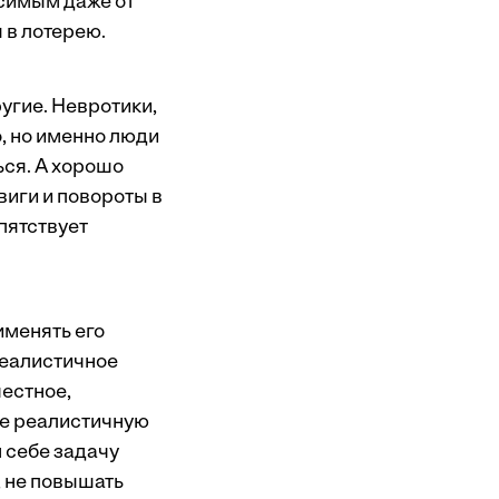
исимым даже от
 в лотерею.
угие. Невротики,
, но именно люди
ься. А хорошо
виги и повороты в
пятствует
именять его
реалистичное
честное,
же реалистичную
 себе задачу
, не повышать