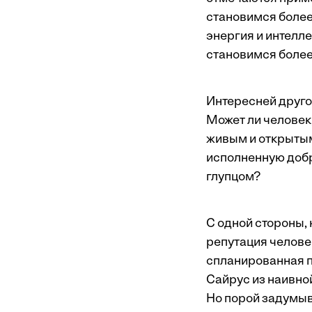
становимся более
энергия и интелл
становимся более
Интересней друго
Может ли человек
живым и открытым
исполненную добр
глупцом?
С одной стороны, 
репутация человек
спланированная п
Сайрус из наивно
Но порой задумыв