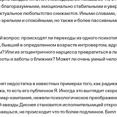
 благоразумными, эмоционально стабильными и увер
ектуальное любопытство снижаются. Иными словами,
 зрелыми и спокойными, но также и более пассивным
й вопрос: происходят ли переходы из одного психотип
, бывший в определенном возрасте интровертом, вдр
? Или из эгоцентричного нарцисса превратиться в ли
оты и заботы о ближних? Может ли очень умный челов
нет недостатка в известных примерах того, как ради
а, то есть его публичное Я. Иногда это выглядит скор
иар-кампания, нежели психологическое преображени
й звезды Диснея становится исполнительницей откро
аешься, не происходит что-то более подлинное. Билл