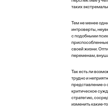
перспективе у че
таких экстремаль
Тем не менее одни
интроверты, неув
с подобными псих
приспособленные 
своей жизни. Опт
переменам, внуш
Так есть ли возмо
трудно и неприятн
представление о с
критическое сужд
стратегию, сосре
изменить какие-то