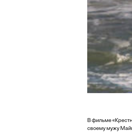
В фильме «Крестн
своему мужу Майк