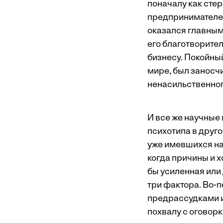
поначалу как сте
предпринимателем
оказался главным
его благотворите
бизнесу. Покойны
мире, был заносч
ненасильственного
И все же научные
психотипа в друг
уже имевшихся на
когда причины и 
бы усиленная или
три фактора. Во-п
предрассудками и
похвалу с оговор