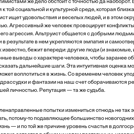
птимистами же дело обстоит с точностью да наоборот. 
к той социальной и культурной среде, которая близк
ист ищет удовольствия и веселых людей, и в этом ок
ью. Агрессивный же человек провоцирует конфликты 
 его агрессия. Альтруист общается с добрыми людьми
и в результате в нем укрепляются эмпатия и самоотве
ак известно, бежит впереди: другие люди (и знакомые,
ные выводы о характере человека, чтобы заранее об
сказать дальнейшие шаги. Эта интуитивная оценка мо
 может воплотиться в жизнь. Со временем человек уп
едрассудки и фантазии на наш счет оборачиваются р
шей личностью. Репутация — та же судьба.
ленаправленные попытки измениться отнюдь не так 
ть, потому-то подавляющее большинство новогодних
изнь — и по той же причине уровень счастья в долгос