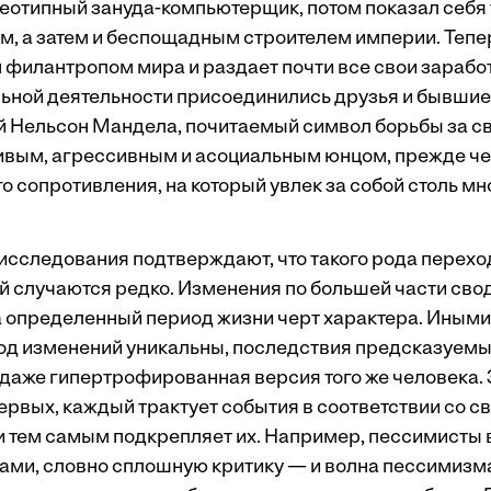
реотипный зануда-компьютерщик, потом показал себя
, а затем и беспощадным строителем империи. Тепер
 филантропом мира и раздает почти все свои заработ
льной деятельности присоединились друзья и бывшие
й Нельсон Мандела, почитаемый символ борьбы за с
ивым, агрессивным и асоциальным юнцом, прежде чем
 сопротивления, на который увлек за собой столь мн
 исследования подтверждают, что такого рода перехо
ой случаются редко. Изменения по большей части сво
 определенный период жизни черт характера. Иными
ход изменений уникальны, последствия предсказуемы:
 даже гипертрофированная версия того же человека.
ервых, каждый трактует события в соответствии со с
 тем самым подкрепляет их. Например, пессимисты
ками, словно сплошную критику — и волна пессимизма