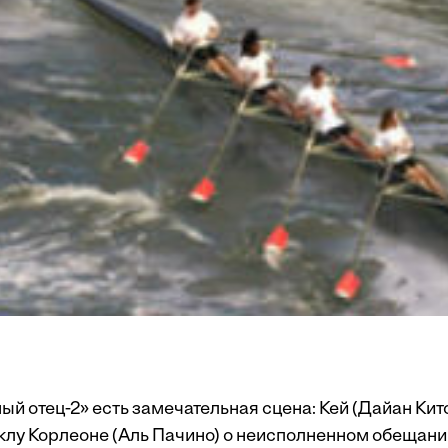
ый отец-2» есть замечательная сцена: Кей (Дайан Кит
лу Корлеоне (Аль Пачино) о неисполненном обещании