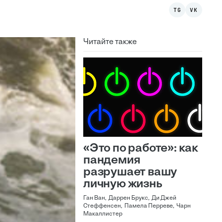
TG
VK
Читайте также
«Это по работе»: как
пандемия
разрушает вашу
личную жизнь
Ган Ван, Даррен Брукс, Ди Джей
Стеффенсен, Памела Перреве, Чарн
Макаллистер