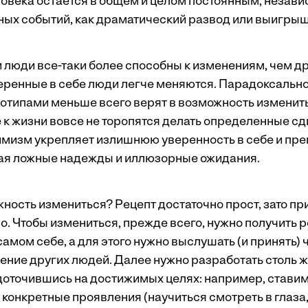
ловека остается в общем и целом постоянным, незав
ных событий, как драматический развод или выигрыш
 люди все-таки более способны к изменениям, чем др
еренные в себе люди легче меняются. Парадоксально
отипами меньше всего верят в возможность изменит
к жизни вовсе не торопятся делать определенные сд
имизм укрепляет излишнюю уверенность в себе и пре
ая ложные надежды и иллюзорные ожидания.
жность измениться? Рецепт достаточно прост, зато пр
о. Чтобы измениться, прежде всего, нужно получить 
амом себе, а для этого нужно выслушать (и принять) 
ение других людей. Далее нужно разработать столь 
доточившись на достижимых целях: например, ставим
 конкретные проявления (научиться смотреть в глаза