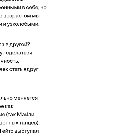
енными в себе, но
 с возрастом мы
и и узколобыми.
а в другой?
уг сделаться
чность,
ек стать вдруг
кально меняется
ее как
е (так Майли
венных танцев).
 Гейтс выступал