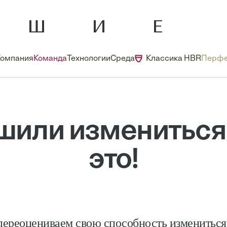
Компания
Команда
Технологии
Среда
Классика HBR
Перфе
шили измениться,
это!
ереоцениваем свою способность измениться 