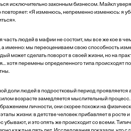
ься исключительно законным бизнесом. Майкл уверяе
о повторяет: «Я изменюсь, непременно изменюсь: я уб
иться».
часть людей в мафии не состоит, мы все же кое в че
 а именно: мы переоцениваем свою способность изм
дый может сделать поворот в своей жизни, но на пра
я… хотя перемены определенного типа происходят по
тны.
иной доли людей в подростковый период проявляется
ожилом возрасте замедляется мыслительный процесс.
ображением личности, они скорее похожи на физическ
тапы жизни: в детстве человек прибавляет в росте и 
ес убывают, и это опять же происходит со всеми. Тип
рно каждые пять лет. Исследования показали, что с 