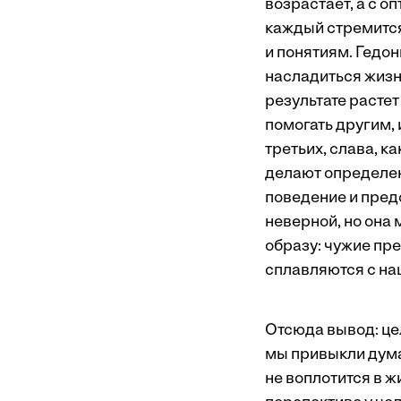
возрастает, а с о
каждый стремится 
и понятиям. Гедон
насладиться жизн
результате растет
помогать другим, 
третьих, слава, к
делают определен
поведение и пред
неверной, но она
образу: чужие пр
сплавляются с на
Отсюда вывод: це
мы привыкли дума
не воплотится в ж