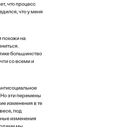
т, что процесс
едился, что у меня
м похожи на
ениться.
ктике большинство
чти со всеми и
 антисоциальное
 Но эти перемены
ие изменения в те
весе, под
ичные изменения
годами мы