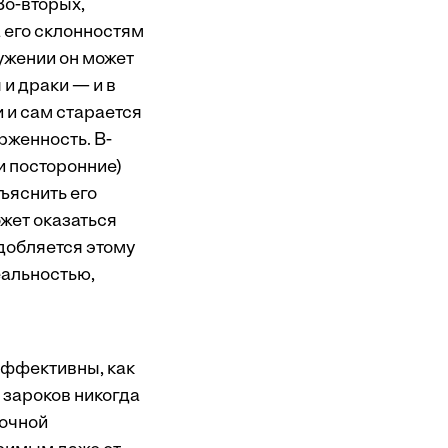
Во-вторых,
а его склонностям
ружении он может
и драки — и в
 и сам старается
рженность. В-
 и посторонние)
ъяснить его
жет оказаться
одобляется этому
еальностью,
эффективны, как
 зароков никогда
рочной