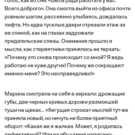
голос, как во сне: «Была рада работать у вас.
Всего доброго». Она смогла выйти из офиса почти
ровным шагом, рассеянно улыбаясь, дождалась
лифта. Но едва тусклые двери отрезали этаж за
ее спиной, как на глазах задрожали
предательские слезы. Онемение прошло и
мысли, как стервятники принялись ее терзать:
«Почему это снова происходит со мной? Я ведь
работаю не хуже других! Почему же сокращают
именно меня? Это несправедливо!»
Марина смотрела на себя в зеркало: дрожащие
губы, две черных кривых дорожи размокшей
туши на щеках... «бегущая строка» мыслей тут-же
приняла новый, но ничуть не более приятный
оборот: «Какая же я жалкая. Может, я родилась
дефективной? Или на лбу у меня написано: